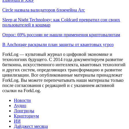
Ethereum и XRP
Circle назвала валидаторов блокчейна Arc
Sleep at Night Technology: как Coldcard превратил сон своих
пользователей в кошмар
Опрос: 69% россиян не нашли применения криптовалютам
В Anchorage раскрыли план защиты от квантовых угроз
ForkLog — культовый журнал о цифровой экономике и
технологиях будущего. С 2014 года документируем развитие
биткоина, искусственного интеллекта, квантовых технологий
и других систем, определяющих трансформацию и развитие
цивилизации.
Все опубликованные материалы принадлежат
ForkLog. Вы можете перепечатывать наши материалы только
после согласования с редакцией и с указанием активной
ссылки на ForkLog.
Новости
Аудио
Лонгриды
Крипториум
ИИ
Дайджест месяца