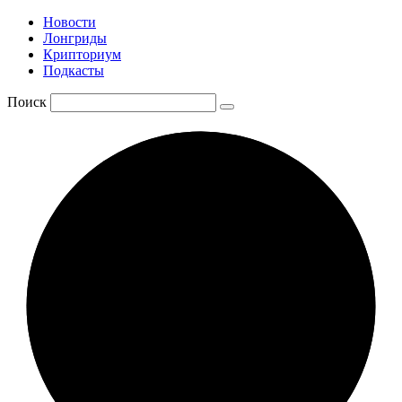
Новости
Лонгриды
Крипториум
Подкасты
Поиск