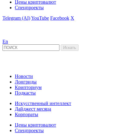
Цены криптовалют
Спецпроекты
Telegram (AI)
YouTube
Facebook
X
En
Новости
Лонгриды
Крипториум
Подкасты
Искусственный интеллект
Дайджест месяца
Корпораты
Цены криптовалют
Спецпроекты