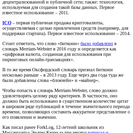
децентрализованной и публичной сети; также: технология,
используемая для создания такой базы данных. Первое
известное использование – 2011.
ICO
– первая публичная продажа криптовалюты,
осуществляемая с целью привлечения средств (например, для
поддержки стартапа). Первое известное использование – 2014.
Стоит отметить, что слово «биткоин»
было добавлено
в
словарь Merriam-Webster в 2016 году и определяется как
«цифровая валюта, созданная для использования при
пиринговых онлайн-транзакциях».
В то же время Оксфордский словарь признал биткоин
несколько раньше – в 2013 году. Еще через два года туда же
были добавлены слова «блокчейн» и «майнер».
Чтобы попасть в словарь Merriam-Webster, слово должно
удовлетворять целому ряду критериев. В частности, оно
должно быть использовано в существенном количестве цитат
в широком ряде публикаций в течение значительного периода
времени, позволяющих составить аккуратное представление о
его появлении и значении.
Как писал ранее ForkLog, 12-летний школьник из
Массачусетса Эндрю Кюри за три месяца
написал и