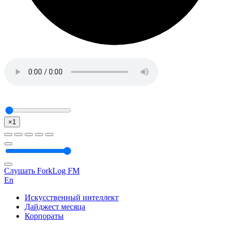
×1
Слушать ForkLog FM
En
Искусственный интеллект
Дайджест месяца
Корпораты