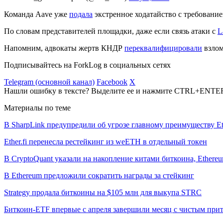
Команда Aave уже
подала
экстренное ходатайство с требование
По словам представителей площадки, даже если связь атаки с
L
Напомним, адвокаты жертв КНДР
переквалифицировали
взлом
Подписывайтесь на ForkLog в социальных сетях
Telegram (основной канал)
Facebook
X
Нашли ошибку в тексте? Выделите ее и нажмите CTRL+ENTE
Материалы по теме
В SharpLink предупредили об угрозе главному преимуществу E
Ether.fi перенесла рестейкинг из weETH в отдельный токен
В CryptoQuant указали на накопление китами биткоина, Ethere
В Ethereum предложили сократить награды за стейкинг
Strategy продала биткоины на $105 млн для выкупа STRC
Биткоин-ETF впервые с апреля завершили месяц с чистым при