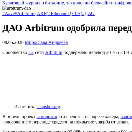
Культовый журнал о биткоине, технологии блокчейн и цифров
#Aave
#Arbitrum (ARB)
#Ethereum (ETH)
#ДАО
ДАО Arbitrum одобрила перед
08.05.2026
Мирослава Андреева
Сообщество
L2
-сети
Arbitrum
поддержало перевод 30 765 ETH 
Источник:
snapshot.org
.
В апреле проект
заморозил
эти средства на адресе хакера,
взло
голосование о переводе средств на покрытие ущерба от атаки.
За предложение проголосовали 90,96% участников, около 9% в