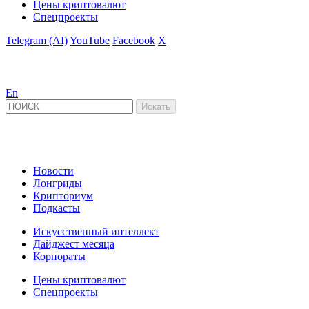
Цены криптовалют
Спецпроекты
Telegram (AI)
YouTube
Facebook
X
En
Новости
Лонгриды
Крипториум
Подкасты
Искусственный интеллект
Дайджест месяца
Корпораты
Цены криптовалют
Спецпроекты