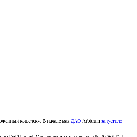
роженный кошелек». В начале мая
ДАО
Arbitrum
запустило
ром DeFi United. Однако окончательную судьбу 30 765 ETH