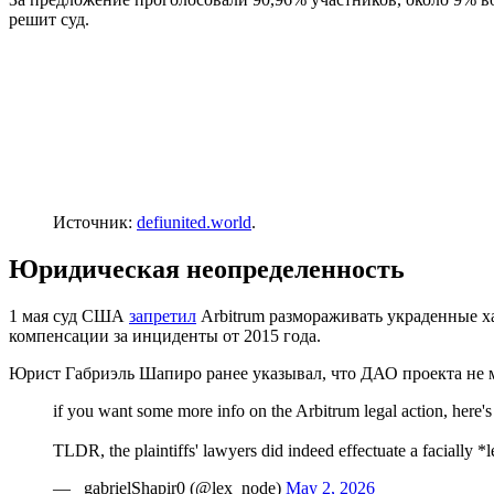
решит суд.
Источник:
defiunited.world
.
Юридическая неопределенность
1 мая суд США
запретил
Arbitrum размораживать украденные х
компенсации за инциденты от 2015 года.
Юрист Габриэль Шапиро ранее указывал, что ДАО проекта не 
if you want some more info on the Arbitrum legal action, here's t
TLDR, the plaintiffs' lawyers did indeed effectuate a facially 
— _gabrielShapir0 (@lex_node)
May 2, 2026