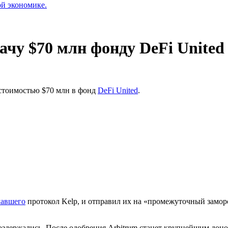
ой экономике.
ачу $70 млн фонду DeFi United
стоимостью $70 млн в фонд
DeFi United
.
мавшего
протокол Kelp, и отправил их на «промежуточный замо
оздержались. После одобрения Arbitrum станет крупнейшим доно