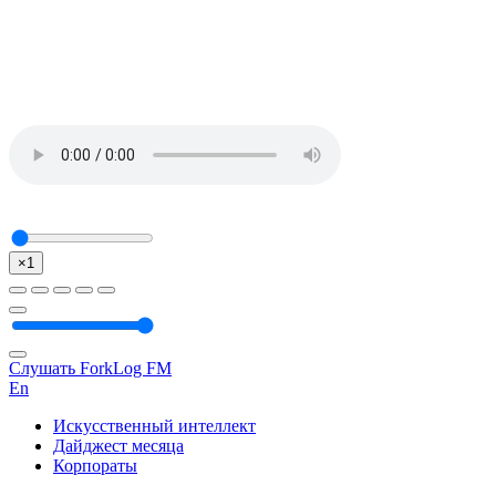
×1
Слушать ForkLog FM
En
Искусственный интеллект
Дайджест месяца
Корпораты