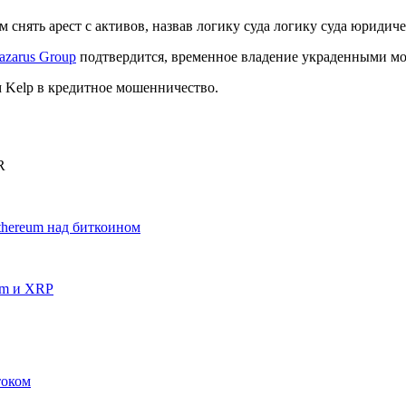
м снять арест с активов, назвав логику суда логику суда юридич
azarus Group
подтвердится, временное владение украденными мо
 Kelp в кредитное мошенничество.
R
thereum над биткоином
um и XRP
током