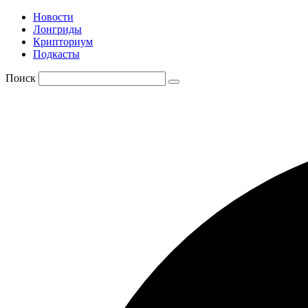
Новости
Лонгриды
Крипториум
Подкасты
Поиск