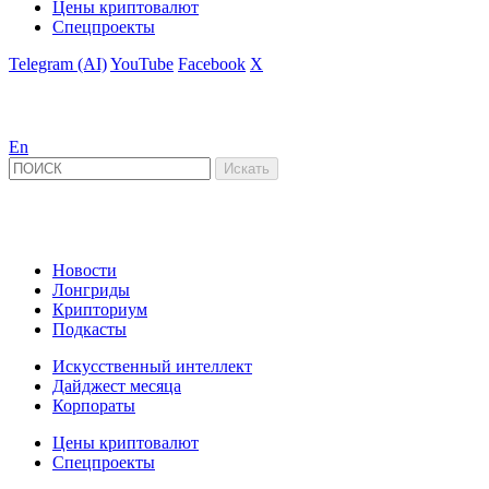
Цены криптовалют
Спецпроекты
Telegram (AI)
YouTube
Facebook
X
En
Новости
Лонгриды
Крипториум
Подкасты
Искусственный интеллект
Дайджест месяца
Корпораты
Цены криптовалют
Спецпроекты