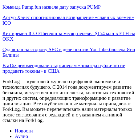
Команда Pump.fun назвала дату запуска PUMP
Артур Хэйес спрогнозировал возвращение «славных времен»
ICO
Кит времен ICO Ethereum за месяц перевел $154 млн в ETH на
OKX
Суд встал на сторону SEC в деле против YouTube-блогера Яна
Балины
В a16z рекомендовали стартаперам «никогда публично не
продавать токены» в США
ForkLog — культовый журнал о цифровой экономике и
технологиях будущего. С 2014 года документируем развитие
биткоина, искусственного интеллекта, квантовых технологий
и других систем, определяющих трансформацию и развитие
цивилизации.
Все опубликованные материалы принадлежат
ForkLog. Вы можете перепечатывать наши материалы только
после согласования с редакцией и с указанием активной
ссылки на ForkLog.
Новости
Аудио