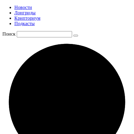
Новости
Лонгриды
Крипториум
Подкасты
Поиск