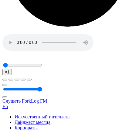
×1
Слушать ForkLog FM
En
Искусственный интеллект
Дайджест месяца
Корпораты