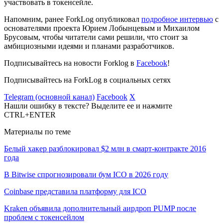
участвовать в токенсейле.
Напомним, ранее ForkLog опубликовал
подробное интервью
с
основателями проекта Юрием Лобынцевым и Михаилом
Брусовым, чтобы читатели сами решили, что стоит за
амбициозными идеями и планами разработчиков.
Подписывайтесь на новости Forklog в
Facebook
!
Подписывайтесь на ForkLog в социальных сетях
Telegram (основной канал)
Facebook
X
Нашли ошибку в тексте? Выделите ее и нажмите
CTRL+ENTER
Материалы по теме
Белый хакер разблокировал $2 млн в смарт-контракте 2016
года
В Bitwise спрогнозировали бум ICO в 2026 году
Coinbase представила платформу для ICO
Kraken объявила дополнительный аирдроп PUMP после
проблем с токенсейлом