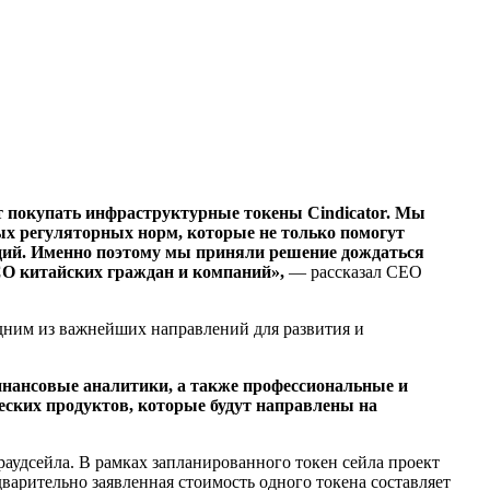
ут покупать инфраструктурные токены Cindicator. Мы
ых регуляторных норм, которые не только помогут
аций. Именно поэтому мы приняли решение дождаться
ICO китайских граждан и компаний»,
— рассказал СЕО
 одним из важнейших направлений для развития и
инансовые аналитики, а также профессиональные и
еских продуктов, которые будут направлены на
раудсейла. В рамках запланированного токен сейла проект
арительно заявленная стоимость одного токена составляет