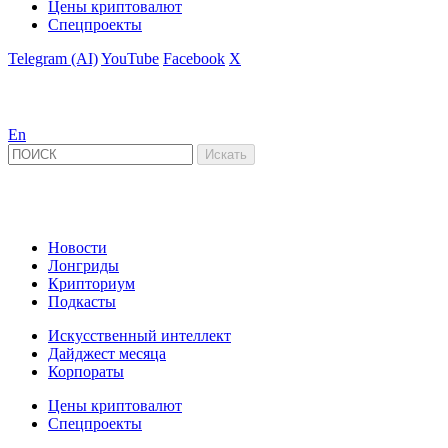
Цены криптовалют
Спецпроекты
Telegram (AI)
YouTube
Facebook
X
En
Новости
Лонгриды
Крипториум
Подкасты
Искусственный интеллект
Дайджест месяца
Корпораты
Цены криптовалют
Спецпроекты