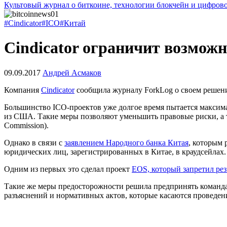
Культовый журнал о биткоине, технологии блокчейн и цифров
#Cindicator
#ICO
#Китай
Cindicator ограничит возможн
09.09.2017
Андрей Асмаков
Компания
Cindicator
сообщила журналу ForkLog о своем решени
Большинство ІСО-проектов уже долгое время пытается максимал
из США. Такие меры позволяют уменьшить правовые риски, а 
Commission).
Однако в связи с
заявлением Народного банка Китая
, которым 
юридических лиц, зарегистрированных в Китае, в краудсейлах.
Одним из первых это сделал проект
EOS, который запретил ре
Такие же меры предосторожности решила предпринять команда 
разъяснений и нормативных актов, которые касаются проведени