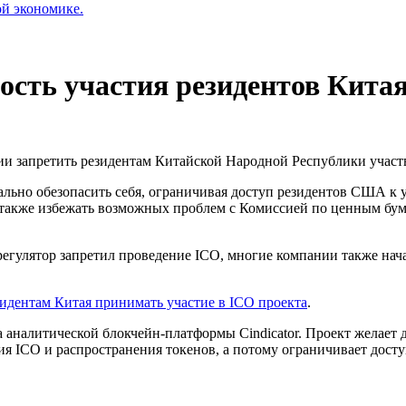
ой экономике.
ость участия резидентов Китая
и запретить резидентам Китайской Народной Республики участв
ьно обезопасить себя, ограничивая доступ резидентов США к уч
также избежать возможных проблем с Комиссией по ценным бум
регулятор запретил проведение ICO, многие компании также нач
зидентам Китая принимать участие в ICO проекта
.
аналитической блокчейн-платформы Cindicator. Проект желает д
я ICO и распространения токенов, а потому ограничивает досту