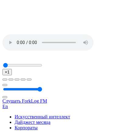
×1
Слушать ForkLog FM
En
Искусственный интеллект
Дайджест месяца
Корпораты