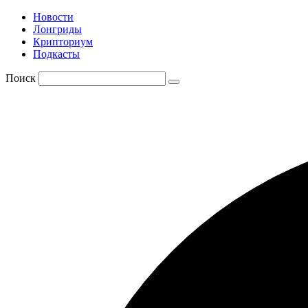
Новости
Лонгриды
Крипториум
Подкасты
Поиск