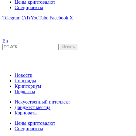
Цены криптовалют
Спецпроекты
Telegram (AI)
YouTube
Facebook
X
En
Новости
Лонгриды
Крипториум
Подкасты
Искусственный интеллект
Дайджест месяца
Корпораты
Цены криптовалют
Спецпроекты