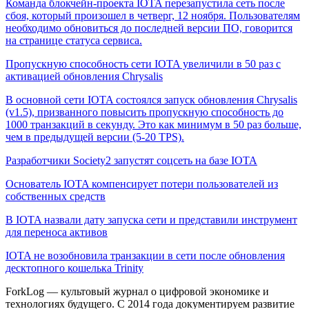
Команда блокчейн-проекта IOTA перезапустила сеть после
сбоя, который произошел в четверг, 12 ноября. Пользователям
необходимо обновиться до последней версии ПО, говорится
на странице статуса сервиса.
Пропускную способность сети IOTA увеличили в 50 раз с
активацией обновления Chrysalis
В основной сети IOTA состоялся запуск обновления Chrysalis
(v1.5), призванного повысить пропускную способность до
1000 транзакций в секунду. Это как минимум в 50 раз больше,
чем в предыдущей версии (5-20 TPS).
Разработчики Society2 запустят соцсеть на базе IOTA
Основатель IOTA компенсирует потери пользователей из
собственных средств
В IOTA назвали дату запуска сети и представили инструмент
для переноса активов
IOTA не возобновила транзакции в сети после обновления
десктопного кошелька Trinity
ForkLog — культовый журнал о цифровой экономике и
технологиях будущего. С 2014 года документируем развитие