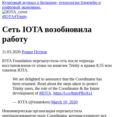
Культовый журнал о биткоине, технологии блокчейн и
цифровой экономике.
#IOTA
#Trinity
Сеть IOTA возобновила
работу
11.03.2020
Роман Петров
IOTA Foundation перезапустила сеть после периода
восстановления от атаки на кошелек Trinity и кражи 8,55 млн
токенов IOTA.
We are delighted to announce that the Coordinator has
been resumed. Read about the steps taken to protect
Trinity users, the role of the Coordinator & the future
development of
#IOTA
.
https://t.co/8nhrPRsXs1
— IOTA (@iotatoken)
March 10, 2020
Некоммерческая организация перезапустила
централизованную ноду Coordinator, которая курирует все