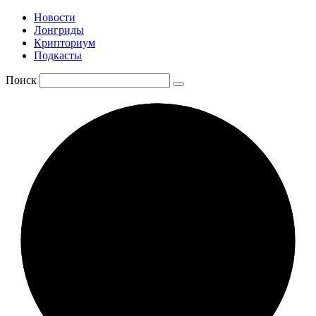
Новости
Лонгриды
Крипториум
Подкасты
Поиск