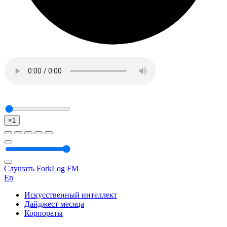
×1
Слушать ForkLog FM
En
Искусственный интеллект
Дайджест месяца
Корпораты