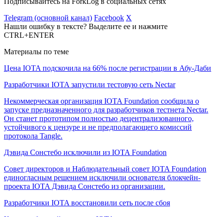
Подписывайтесь на ForkLog в социальных сетях
Telegram (основной канал)
Facebook
X
Нашли ошибку в тексте? Выделите ее и нажмите
CTRL+ENTER
Материалы по теме
Цена IOTA подскочила на 66% после регистрации в Абу-Даби
Разработчики IOTA запустили тестовую сеть Nectar
Некоммерческая организация IOTA Foundation сообщила о
запуске предназначенного для разработчиков тестнета Nectar.
Он станет прототипом полностью децентрализованного,
устойчивого к цензуре и не предполагающего комиссий
протокола Tangle.
Дэвида Сонстебо исключили из IOTA Foundation
Совет директоров и Наблюдательный совет IOTA Foundation
единогласным решением исключили основателя блокчейн-
проекта IOTA Дэвида Сонстебо из организации.
Разработчики IOTA восстановили сеть после сбоя