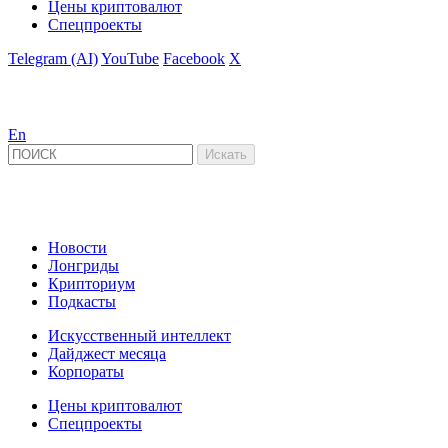
Цены криптовалют
Спецпроекты
Telegram (AI)
YouTube
Facebook
X
En
Новости
Лонгриды
Крипториум
Подкасты
Искусственный интеллект
Дайджест месяца
Корпораты
Цены криптовалют
Спецпроекты