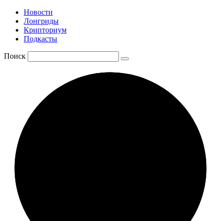
Новости
Лонгриды
Крипториум
Подкасты
Поиск