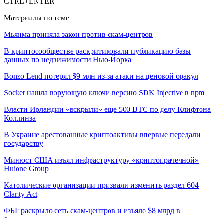
CTRL+ENTER
Материалы по теме
Мьянма приняла закон против скам-центров
В криптосообществе раскритиковали публикацию базы
данных по недвижимости Нью-Йорка
Bonzo Lend потерял $9 млн из-за атаки на ценовой оракул
Socket нашла ворующую ключи версию SDK Injective в npm
Власти Ирландии «вскрыли» еще 500 BTC по делу Клифтона
Коллинза
В Украине арестованные криптоактивы впервые передали
государству
Минюст США изъял инфраструктуру «криптопрачечной»
Huione Group
Католические организации призвали изменить раздел 604
Clarity Act
ФБР раскрыло сеть скам-центров и изъяло $8 млрд в