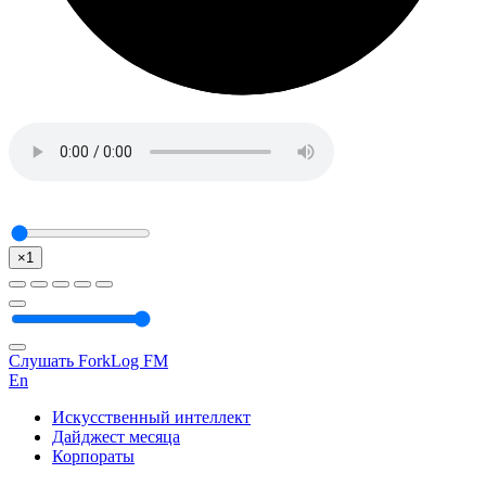
×1
Слушать ForkLog FM
En
Искусственный интеллект
Дайджест месяца
Корпораты