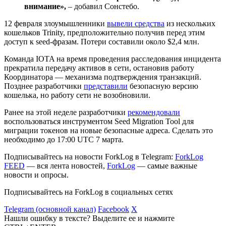
внимание»,
– добавил Сонстебо.
12 февраля злоумышленники
вывели средства
из нескольких
кошельков Trinity, предположительно получив перед этим
доступ к seed-фразам. Потери составили около $2,4 млн.
Команда IOTA на время проведения расследования инцидента
прекратила передачу активов в сети, остановив работу
Координатора — механизма подтверждения транзакций.
Позднее разработчики
представили
безопасную версию
кошелька, но работу сети не возобновили.
Ранее на этой неделе разработчики
рекомендовали
воспользоваться инструментом Seed Migration Tool для
миграции токенов на новые безопасные адреса. Сделать это
необходимо до 17:00 UTC 7 марта.
Подписывайтесь на новости ForkLog в Telegram:
ForkLog
FEED
— вся лента новостей,
ForkLog
— самые важные
новости и опросы.
Подписывайтесь на ForkLog в социальных сетях
Telegram (основной канал)
Facebook
X
Нашли ошибку в тексте? Выделите ее и нажмите