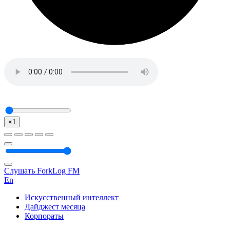
×1
Слушать ForkLog FM
En
Искусственный интеллект
Дайджест месяца
Корпораты