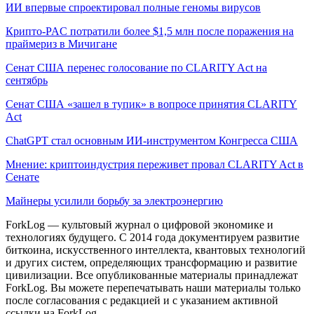
ИИ впервые спроектировал полные геномы вирусов
Крипто-PAC потратили более $1,5 млн после поражения на
праймериз в Мичигане
Сенат США перенес голосование по CLARITY Act на
сентябрь
Сенат США «зашел в тупик» в вопросе принятия CLARITY
Act
ChatGPT стал основным ИИ-инструментом Конгресса США
Мнение: криптоиндустрия переживет провал CLARITY Act в
Сенате
Майнеры усилили борьбу за электроэнергию
ForkLog — культовый журнал о цифровой экономике и
технологиях будущего. С 2014 года документируем развитие
биткоина, искусственного интеллекта, квантовых технологий
и других систем, определяющих трансформацию и развитие
цивилизации.
Все опубликованные материалы принадлежат
ForkLog. Вы можете перепечатывать наши материалы только
после согласования с редакцией и с указанием активной
ссылки на ForkLog.