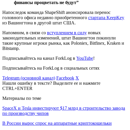
финансы процветать не будут”
Напоследок команда ShapeShift анонсировала перенос
головного офиса недавно приобретенного
стартапа KeepKey
из Вашингтона в другой штат США.
Напомним, в связи со
вступлением в силу
новых
законодательных изменений, штат Вашингтон покинули
такие крупные игроки рынка, как Poloniex, Bitfinex, Kraken и
Bitstamp.
Подписывайтесь на канал ForkLog в
YouTube
!
Подписывайтесь на ForkLog в социальных сетях
Telegram (основной канал)
Facebook
X
Нашли ошибку в тексте? Выделите ее и нажмите
CTRL+ENTER
Материалы по теме
SpaceX и Tesla инвестируют $17 млрд в строительство завода
по производству чипов
В России вырос спрос на аппаратные криптокошельки