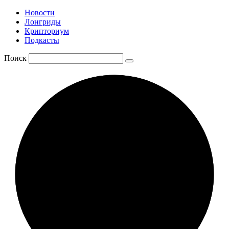
Новости
Лонгриды
Крипториум
Подкасты
Поиск