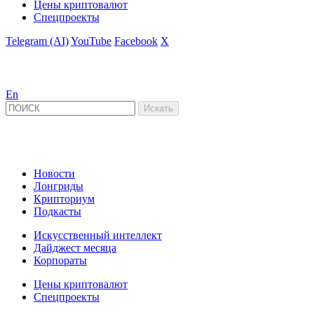
Цены криптовалют
Спецпроекты
Telegram (AI)
YouTube
Facebook
X
En
Новости
Лонгриды
Крипториум
Подкасты
Искусственный интеллект
Дайджест месяца
Корпораты
Цены криптовалют
Спецпроекты