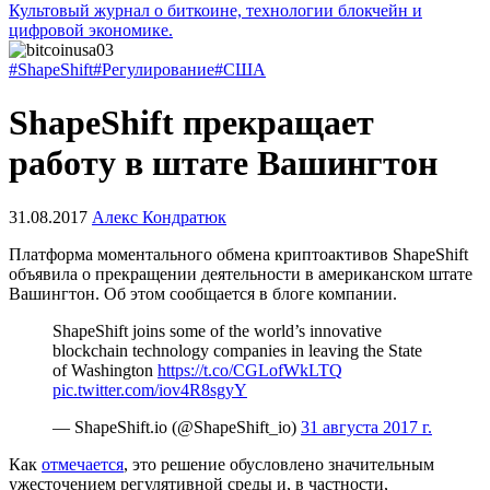
Культовый журнал о биткоине, технологии блокчейн и
цифровой экономике.
#ShapeShift
#Регулирование
#США
ShapeShift прекращает
работу в штате Вашингтон
31.08.2017
Алекс Кондратюк
Платформа моментального обмена криптоактивов ShapeShift
объявила о прекращении деятельности в американском штате
Вашингтон. Об этом сообщается в блоге компании.
ShapeShift joins some of the world’s innovative
blockchain technology companies in leaving the State
of Washington
https://t.co/CGLofWkLTQ
pic.twitter.com/iov4R8sgyY
— ShapeShift.io (@ShapeShift_io)
31 августа 2017 г.
Как
отмечается
, это решение обусловлено значительным
ужесточением регулятивной среды и, в частности,