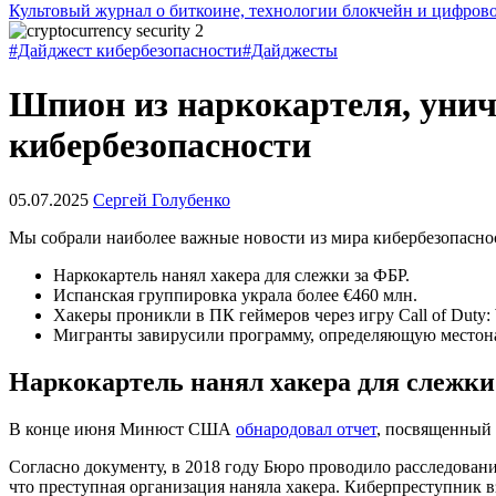
Культовый журнал о биткоине, технологии блокчейн и цифров
#Дайджест кибербезопасности
#Дайджесты
Шпион из наркокартеля, унич
кибербезопасности
05.07.2025
Сергей Голубенко
Мы собрали наиболее важные новости из мира кибербезопаснос
Наркокартель нанял хакера для слежки за ФБР.
Испанская группировка украла более €460 млн.
Хакеры проникли в ПК геймеров через игру Call of Duty:
Мигранты завирусили программу, определяющую местона
Наркокартель нанял хакера для слежки
В конце июня Минюст США
обнародовал отчет
, посвященный 
Согласно документу, в 2018 году Бюро проводило расследован
что преступная организация наняла хакера. Киберпреступник