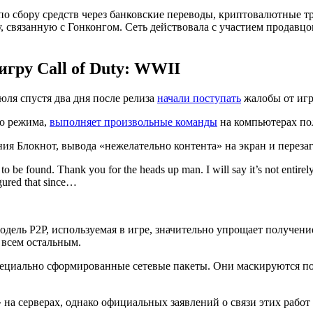
 по сбору средств через банковские переводы, криптовалютные 
 связанную с Гонконгом. Сеть действовала с участием продавцо
гру Call of Duty: WWII
юля спустя два дня после релиза
начали поступать
жалобы от игр
го режима,
выполняет произвольные команды
на компьютерах пол
я Блокнот, вывода «нежелательно контента» на экран и переза
s to be found. Thank you for the heads up man. I will say it’s not entire
igured that since…
дель P2P, используемая в игре, значительно упрощает получени
 всем остальным.
пециально сформированные сетевые пакеты. Они маскируются п
» на серверах, однако официальных заявлений о связи этих рабо