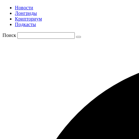
Новости
Лонгриды
Крипториум
Подкасты
Поиск