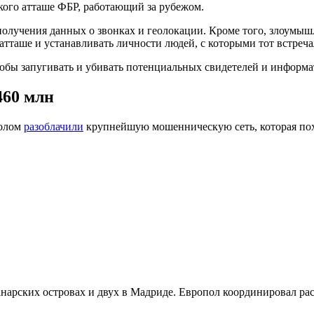
ого атташе ФБР, работающий за рубежом.
получения данных о звонках и геолокации. Кроме того, злоумы
тташе и устанавливать личности людей, с которыми тот встреча
обы запугивать и убивать потенциальных свидетелей и информа
460 млн
полом
разоблачили
крупнейшую мошенническую сеть, которая похи
арских островах и двух в Мадриде. Европол координировал расс