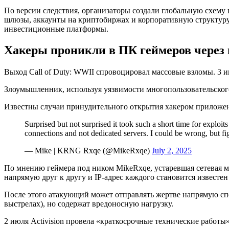
По версии следствия, организаторы создали глобальную схему
шлюзы, аккаунты на криптобиржах и корпоративную структуру,
инвестиционные платформы.
Хакеры проникли в ПК геймеров через и
Выход Call of Duty: WWII спровоцировал массовые взломы. 3 и
Злоумышленник, используя уязвимости многопользовательско
Известны случаи принудительного открытия хакером приложени
Surprised but not surprised it took such a short time for exploit
connections and not dedicated servers. I could be wrong, but f
— Mike | KRNG Rxqe (@MikeRxqe)
July 2, 2025
По мнению геймера под ником MikeRxqe, устаревшая сетевая мо
напрямую друг к другу и IP-адрес каждого становится известен
После этого атакующий может отправлять жертве напрямую с
выстрелах), но содержат вредоносную нагрузку.
2 июля Activision провела «краткосрочные технические работы