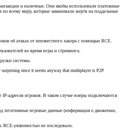
транзакции и наличные. Они якобы использовали платежные
в по всему миру, которые заманивали жертв на поддельные
оков об атаках от неизвестного хакера с помощью
RCE
.
ьзователей во время игры и стриминга.
грузки системы.
ly surprising since it seems anyway that multiplayer is P2P
е IP-адресов игроков. В таком случае юзеры подключаются
од легитимные игровые данные (информация о движении,
т с RCE-уязвимостью не последовало.