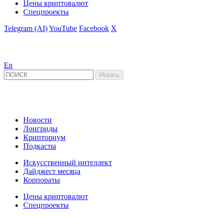
Цены криптовалют
Спецпроекты
Telegram (AI)
YouTube
Facebook
X
En
Новости
Лонгриды
Крипториум
Подкасты
Искусственный интеллект
Дайджест месяца
Корпораты
Цены криптовалют
Спецпроекты