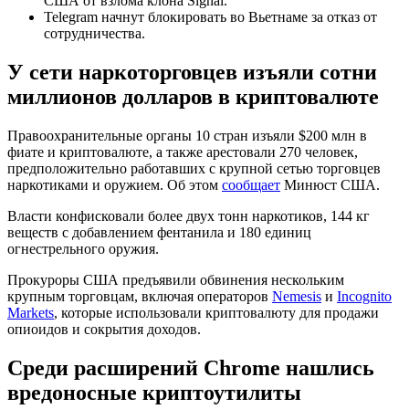
США от взлома клона Signal.
Telegram начнут блокировать во Вьетнаме за отказ от
сотрудничества.
У сети наркоторговцев изъяли сотни
миллионов долларов в криптовалюте
Правоохранительные органы 10 стран изъяли $200 млн в
фиате и криптовалюте, а также арестовали 270 человек,
предположительно работавших с крупной сетью торговцев
наркотиками и оружием. Об этом
сообщает
Минюст США.
Власти конфисковали более двух тонн наркотиков, 144 кг
веществ с добавлением фентанила и 180 единиц
огнестрельного оружия.
Прокуроры США предъявили обвинения нескольким
крупным торговцам, включая операторов
Nemesis
и
Incognito
Markets
, которые использовали криптовалюту для продажи
опиоидов и сокрытия доходов.
Среди расширений Chrome нашлись
вредоносные криптоутилиты