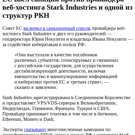
веб-хостинга Stark Industries и одной из
структур РКН
Совет ЕС
включил в санкционный список
провайдера веб-
хостинга Stark Industries и двух его руководителей —
гендиректора Юрия Некулити и владельца Ивана Некулити —
за содействие кибератакам в пользу РФ.
«Они выступали в качестве пособников
различных субъектов, спонсируемых и связанных
с российским государством, для осуществления
дестабилизирующей деятельности, включая
вмешательство в манипулирование информацией
и кибератаки против ЕС и третьих стран», —
сказано в заявлении.
Stark Industries зарегистрирована в Соединенном Королевстве
и предоставляет
VPS/VDS
-серверы в Великобритании,
Нидерландах, Германии, Франции, Турции и США.
Провайдер принимает платежи в том числе в биткоине,
Ethereum, Monero и Dash.
Эксперты
связывают
многочисленные кампании по
дезинформации и
DDoS
-атаки в пользу РФ с серверами Stark