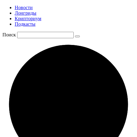
Новости
Лонгриды
Крипториум
Подкасты
Поиск