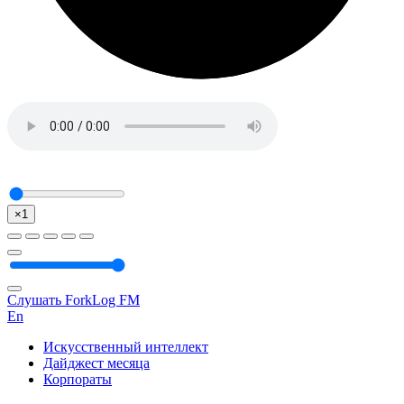
×1
Слушать ForkLog FM
En
Искусственный интеллект
Дайджест месяца
Корпораты