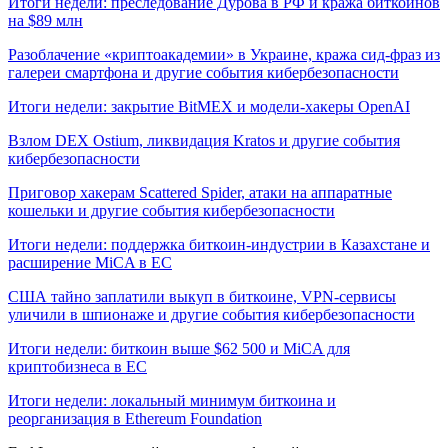
Итоги недели: преследование Дурова в РФ и кража биткоинов
на $89 млн
Разоблачение «криптоакадемии» в Украине, кража сид-фраз из
галереи смартфона и другие события кибербезопасности
Итоги недели: закрытие BitMEX и модели-хакеры OpenAI
Взлом DEX Ostium, ликвидация Kratos и другие события
кибербезопасности
Приговор хакерам Scattered Spider, атаки на аппаратные
кошельки и другие события кибербезопасности
Итоги недели: поддержка биткоин-индустрии в Казахстане и
расширение MiCA в ЕС
США тайно заплатили выкуп в биткоине, VPN-сервисы
уличили в шпионаже и другие события кибербезопасности
Итоги недели: биткоин выше $62 500 и MiCA для
криптобизнеса в ЕС
Итоги недели: локальный минимум биткоина и
реорганизация в Ethereum Foundation