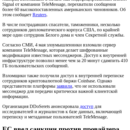
Signal от компании TeleMessage, перехватили сообщения
более 60 высокопоставленных американских чиновников. Об
этом сообщает
Reuters
.
В числе пострадавших спасатели, таможенники, несколько
сотрудников дипломатического корпуса США, по крайней
мере один сотрудник Белого дома и член Секретной службы.
Согласно СМИ, 4 мая злоумышленники взломали сервер
компании TeleMessage, которая делает шифрованные
модификации известных мессенджеров. Доступ к внутренней
инфраструктуре позволил менее чем за 20 минут сдампить 410
ГБ пользовательских сообщений.
Взломщики также получили доступ к внутренней переписке
сотрудников криптовалютной биржи Coinbase. Однако
представители платформы
заявили
, что не использовали
мессенджер для передачи критически важной клиентской
информации.
Организация
DDoSerets
анонсировала
доступ
для
исследователей и журналистов к базе данных, включающей
переписку и метаданные пользователей TeleMessage.
ЕС ввел санкции против провайдера