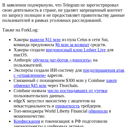
В заявлении подчеркнули, что Telegram не зарегистрировал
свою деятельность в стране, не удаляет запрещенный контент
по запросу полиции и не предоставляет правительству данные
пользователей в рамках уголовных расследований.
Также на ForkLog:
Хакеры
вывели $11 млн
из пула Cetus в сети Sui,
команда предложила
$6 млн за возврат
средств.
Хакеры создали
вредоносный клон Ledger Live
для
macOS.
Anthropic
обучила чат-ботов «доносить»
на
пользователей.
Эксперты создали ИИ-систему для
предотвращения атак
с «отравлением»
адресов.
Связанный с похищением $300 млн у Coinbase
хакер
обменял $45 млн
через Thorchain.
Coinbase назвала
число пострадавших от утечки
пользовательских данных.
edgeX запустил экосистему с акцентом на
некастодиальность и
приватность
трейдеров.
Топ-менеджера World Liberty Financial
обвинили
в
мошенничестве.
Конфискация
и токенизация: в РФ подготовили
законопроекты о цифровых активах.