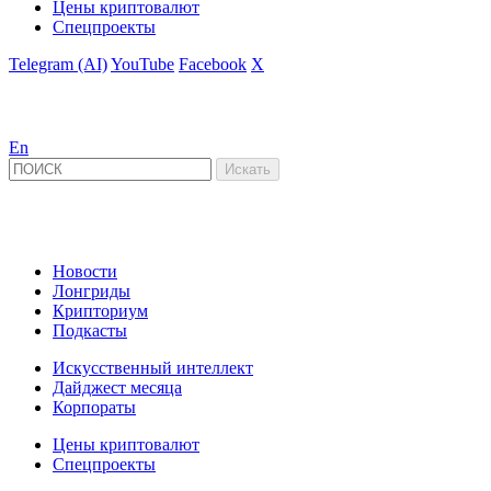
Цены криптовалют
Спецпроекты
Telegram (AI)
YouTube
Facebook
X
En
Новости
Лонгриды
Крипториум
Подкасты
Искусственный интеллект
Дайджест месяца
Корпораты
Цены криптовалют
Спецпроекты