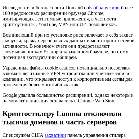
Исследователи безопасности DomainTools
обнаружили
более
100 вредоносных расширений браузера Chrome,
имитирующих легитимные приложения, в частности
криптоутилиты, YouTube, VPN или ИИ-помощников.
Возникающий при их установке риск включает в себя захват
аккаунта, кражу персональных данных и мониторинг сетевой
активности. В конечном счете они предоставляют
злоумышленникам бэкдор в зараженном браузере, поэтому
потенциал эксплуатации обширен.
Украденные файлы cookie сеансов потенциально позволяют
взломать легитимные VPN-устройства или учетные записи
компании, что открывает доступ к корпоративным сетям для
проведения более масштабных атак.
Google удалила большинство расширений, однако некоторые
на момент написания оставались в Chrome Web Store.
Криптостилеру
Lumma отключили
тысячи доменов и часть серверов
Спецслужбы США
захватили
панель управления стилера