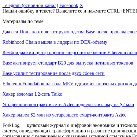
Telegram (основной канал)
Facebook
X
Нашли ошибку в тексте? Выделите ее и нажмите CTRL+ENTE
Материалы по теме
Джесси Поллак отошел от руководства Base после провала свое
Robinhood Chain вышла в лидеры по DEX-объему
Кембриджский центр оценил энергопотребление Ethereum посл
Base активирует стандарт B20 для выпуска нативных токенов
Base усилит тестирование после двух сбоев сети
Ethereum Foundation назвала MEV одним из ключевых рисков д
Хакер взломал L2-сеть Taiko
Устаревший контракт в сети Aztec подвергся взлому на $2 млн
Хакер вывел $2 млн из устаревшего смарт-контракта Aztec
ForkLog — культовый журнал о цифровой экономике и технолог
систем, определяющих трансформацию и развитие цивилизаци
согласования с редакцией и с указанием активной ссылки на Fo