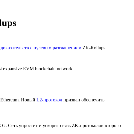
lups
и
доказательств с нулевым разглашением
ZK-Rollups.
 most expansive EVM blockchain network.
с Ethereum. Новый
L2-протокол
призван обеспечить
 G. Сеть упростит и ускорит связь ZK-протоколов второго