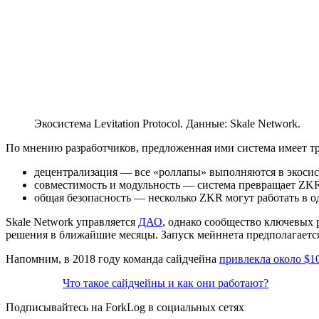
Экосистема Levitation Protocol. Данные: Skale Network.
По мнению разработчиков, предложенная ими система имеет т
децентрализация — все «роллапы» выполняются в экосис
совместимость и модульность — система превращает ZKR 
общая безопасность — несколько ZKR могут работать в о
Skale Network управляется
ДАО
, однако сообщество ключевых 
решения в ближайшие месяцы. Запуск мейннета предполагается 
Напомним, в 2018 году команда сайдчейна
привлекла около $1
Что такое сайдчейны и как они работают?
Подписывайтесь на ForkLog в социальных сетях