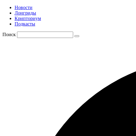
Новости
Лонгриды
Крипториум
Подкасты
Поиск