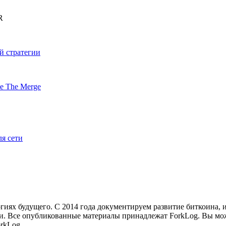
R
й стратегии
е The Merge
ля сети
иях будущего. С 2014 года документируем развитие биткоина, 
и.
Все опубликованные материалы принадлежат ForkLog. Вы мож
rkLog.