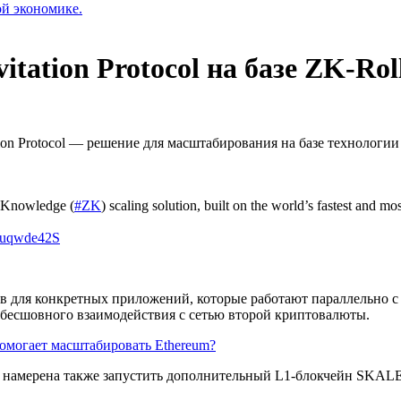
ой экономике.
itation Protocol на базе ZK-Rol
tion Protocol — решение для масштабирования на базе технологи
ro-Knowledge (
#ZK
) scaling solution, built on the world’s fastest and
s5uqwde42S
нов для конкретных приложений, которые работают параллельно 
 бесшовного взаимодействия с сетью второй криптовалюты.
 помогает масштабировать Ethereum?
le намерена также запустить дополнительный L1-блокчейн SKALE