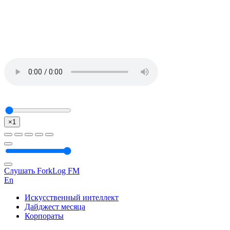
×1
Слушать ForkLog FM
En
Искусственный интеллект
Дайджест месяца
Корпораты