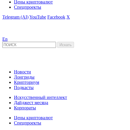
Цены криптовалют
Спецпроекты
Telegram (AI)
YouTube
Facebook
X
En
Новости
Лонгриды
Крипториум
Подкасты
Искусственный интеллект
Дайджест месяца
Корпораты
Цены криптовалют
Спецпроекты