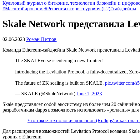
Культовый журнал о биткоине, технологии блокчейн и цифров
#Масштабирование
#Решения второго уровня (L2)
#сайдчейны
Skale Network представила Lev
02.06.2023
Роман Петров
Команда Ethereum-сайдчейна Skale Network представила Levita
The SKALEverse is entering a new frontier!
Introducing the Levitation Protocol, a fully-decentralized, Ze
The future of ZK scaling is built on SKALE.
pic.twitter.com/
— SKALE (@SkaleNetwork)
June 1, 2023
Skale представляет собой экосистему из более чем 20 сайдчей
разработчикам
dapps
возможность использовать «роллапы» для
Что такое технология роллапов (Rollups) и как она
Для расширения возможностей Levitation Protocol команда Ska
уровня с Ethereum.