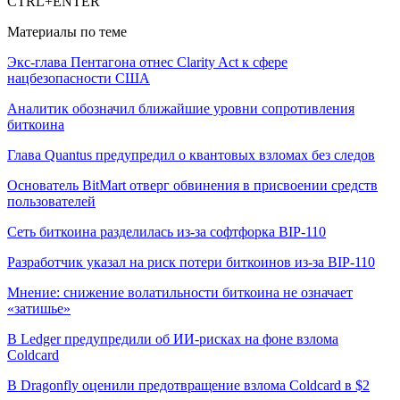
CTRL+ENTER
Материалы по теме
Экс-глава Пентагона отнес Clarity Act к сфере
нацбезопасности США
Аналитик обозначил ближайшие уровни сопротивления
биткоина
Глава Quantus предупредил о квантовых взломах без следов
Основатель BitMart отверг обвинения в присвоении средств
пользователей
Сеть биткоина разделилась из-за софтфорка BIP-110
Разработчик указал на риск потери биткоинов из-за BIP-110
Мнение: снижение волатильности биткоина не означает
«затишье»
В Ledger предупредили об ИИ-рисках на фоне взлома
Coldcard
В Dragonfly оценили предотвращение взлома Coldcard в $2