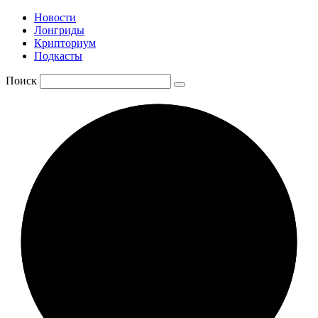
Новости
Лонгриды
Крипториум
Подкасты
Поиск