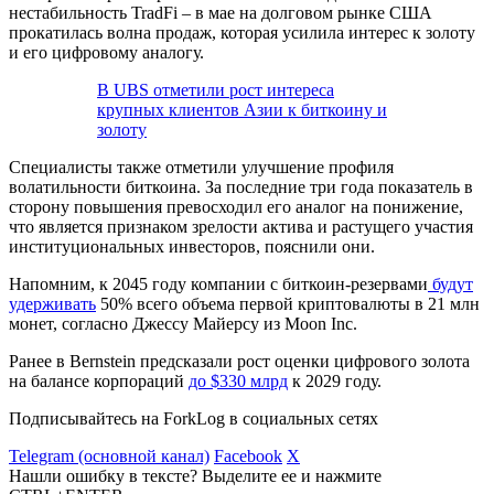
нестабильность
TradFi
– в мае на долговом рынке США
прокатилась волна продаж, которая усилила интерес к золоту
и его цифровому аналогу.
В UBS отметили рост интереса
крупных клиентов Азии к биткоину и
золоту
Специалисты также отметили улучшение профиля
волатильности биткоина. За последние три года показатель в
сторону повышения превосходил его аналог на понижение,
что является признаком зрелости актива и растущего участия
институциональных инвесторов, пояснили они.
Напомним, к 2045 году компании с биткоин-резервами
будут
удерживать
50% всего объема первой криптовалюты в 21 млн
монет, согласно Джессу Майерсу из Moon Inc.
Ранее в Bernstein предсказали рост оценки цифрового золота
на балансе корпораций
до $330 млрд
к 2029 году.
Подписывайтесь на ForkLog в социальных сетях
Telegram (основной канал)
Facebook
X
Нашли ошибку в тексте? Выделите ее и нажмите