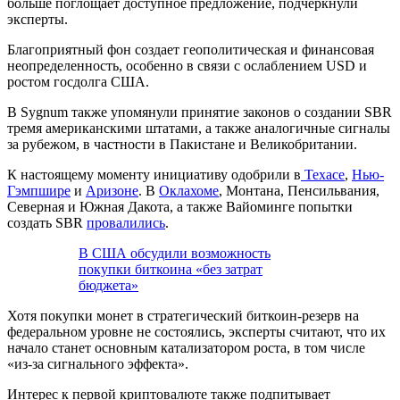
больше поглощает доступное предложение, подчеркнули
эксперты.
Благоприятный фон создает геополитическая и финансовая
неопределенность, особенно в связи с ослаблением USD и
ростом госдолга США.
В Sygnum также упомянули принятие законов о создании
SBR
тремя американскими штатами, а также аналогичные сигналы
за рубежом, в частности в Пакистане и Великобритании.
К настоящему моменту инициативу одобрили в
Техасе
,
Нью-
Гэмпшире
и
Аризоне
. В
Оклахоме
, Монтана, Пенсильвания,
Северная и Южная Дакота, а также Вайоминге попытки
создать SBR
провалились
.
В США обсудили возможность
покупки биткоина «без затрат
бюджета»
Хотя покупки монет в стратегический биткоин-резерв на
федеральном уровне не состоялись, эксперты считают, что их
начало станет основным катализатором роста, в том числе
«из-за сигнального эффекта».
Интерес к первой криптовалюте также подпитывает