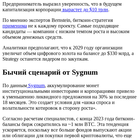
Предприниматель выразил уверенность, что в будущем
капитализация корпорации
вырастет до $10 трлн
.
По мнению экспертов Bernstein, биткоин-стратегия
применима
не к каждому проекту. Самые подходящие
кандидаты — компании с низким темпом роста и высоким
объемом денежных средств.
Аналитики предполагают, что к 2029 году организации
увеличат объем цифрового золота на балансе до $330 млрд, а
Strategy останется лидером по закупкам.
Бычий сценарий от Sygnum
По данным
Sygnum
, аккумулирование монет
институциональными инвесторами и корпорациями привело
к уменьшению ликвидного предложения на 30% за последние
18 месяцев. Это создает условия для «шока спроса и
волатильности котировок в сторону роста».
Согласно расчетам специалистов, с конца 2023 года биткоин-
балансы бирж сократились на ~1 млн BTC. Эта тенденция
ускоряется, поскольку все больше фондов выпускают акции
или облигации для покупки первой криптовалюты, что еще