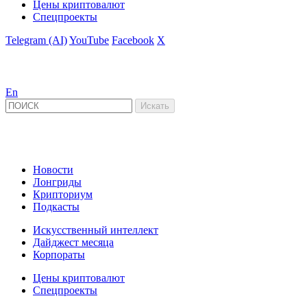
Цены криптовалют
Спецпроекты
Telegram (AI)
YouTube
Facebook
X
En
Новости
Лонгриды
Крипториум
Подкасты
Искусственный интеллект
Дайджест месяца
Корпораты
Цены криптовалют
Спецпроекты