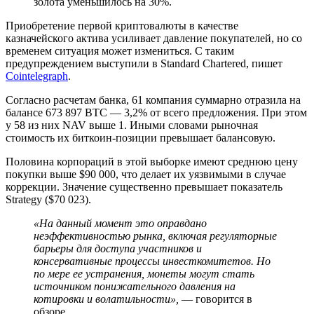
золота уменьшилось на 30%.
Приобретение первой криптовалюты в качестве
казначейского актива усиливает давление покупателей, но со
временем ситуация может измениться. С таким
предупреждением выступили в Standard Chartered, пишет
Cointelegraph
.
Согласно расчетам банка, 61 компания суммарно отразила на
балансе 673 897 BTC — 3,2% от всего предложения. При этом
у 58 из них
NAV
выше 1. Иными словами рыночная
стоимость их биткоин-позиции превышает балансовую.
Половина корпораций в этой выборке имеют среднюю цену
покупки выше $90 000, что делает их уязвимыми в случае
коррекции. Значение существенно превышает показатель
Strategy ($70 023).
«На данный момент это оправдано
неэффективностью рынка, включая регуляторные
барьеры для доступа участников и
консервативные процессы инвесткомитетов. Но
по мере ее устранения, монеты могут стать
источником понижательного давления на
котировки и волатильности»,
— говорится в
обзоре.