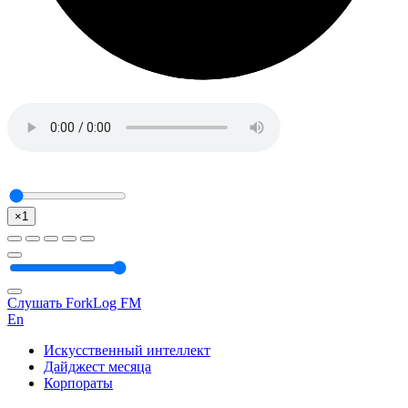
×1
Слушать ForkLog FM
En
Искусственный интеллект
Дайджест месяца
Корпораты