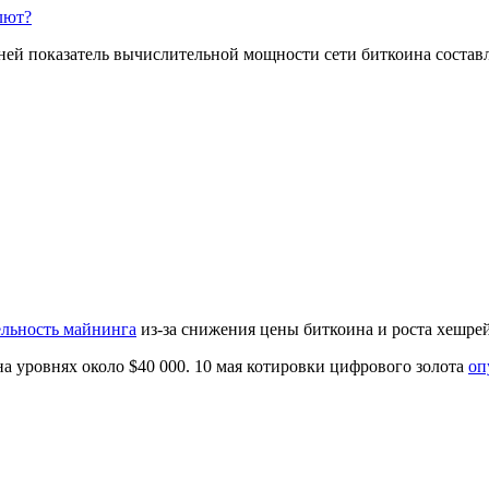
лют?
ей показатель вычислительной мощности сети биткоина составля
ельность майнинга
из-за снижения цены биткоина и роста хешрей
а уровнях около $40 000. 10 мая котировки цифрового золота
оп