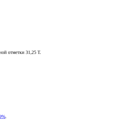
ой отметки 31,25 Т.
49%
.