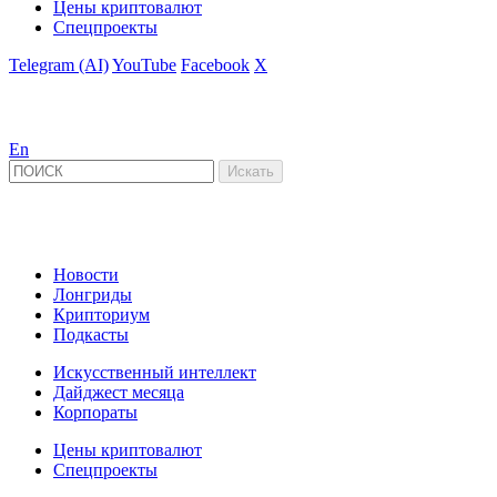
Цены криптовалют
Спецпроекты
Telegram (AI)
YouTube
Facebook
X
En
Новости
Лонгриды
Крипториум
Подкасты
Искусственный интеллект
Дайджест месяца
Корпораты
Цены криптовалют
Спецпроекты