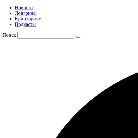
Новости
Лонгриды
Крипториум
Подкасты
Поиск