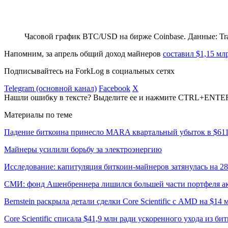
Часовой график BTC/USD на бирже Coinbase. Данные: Tr
Напомним, за апрель общий доход майнеров
составил $1,15 мл
Подписывайтесь на ForkLog в социальных сетях
Telegram (основной канал)
Facebook
X
Нашли ошибку в тексте? Выделите ее и нажмите CTRL+ENTE
Материалы по теме
Падение биткоина принесло MARA квартальный убыток в $61
Майнеры усилили борьбу за электроэнергию
Исследование: капитуляция биткоин-майнеров затянулась на 2
СМИ: фонд Ашенбреннера лишился большей части портфеля а
Bernstein раскрыла детали сделки Core Scientific с AMD на $14 
Core Scientific списала $41,9 млн ради ускоренного ухода из б