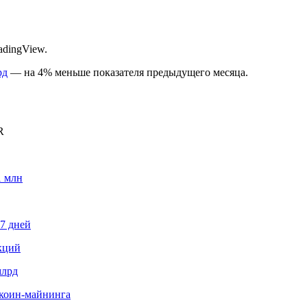
adingView.
рд
— на 4% меньше показателя предыдущего месяца.
R
1 млн
87 дней
кций
млрд
иткоин-майнинга