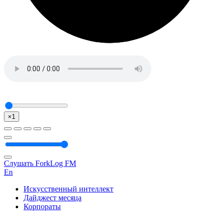
×1
Слушать ForkLog FM
En
Искусственный интеллект
Дайджест месяца
Корпораты