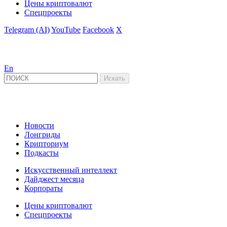
Цены криптовалют
Спецпроекты
Telegram (AI)
YouTube
Facebook
X
En
Новости
Лонгриды
Крипториум
Подкасты
Искусственный интеллект
Дайджест месяца
Корпораты
Цены криптовалют
Спецпроекты