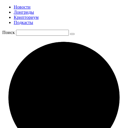
Новости
Лонгриды
Крипториум
Подкасты
Поиск