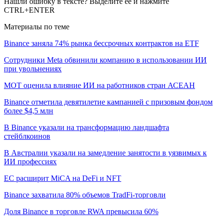
Нашли ошибку в тексте? Выделите ее и нажмите
CTRL+ENTER
Материалы по теме
Binance заняла 74% рынка бессрочных контрактов на ETF
Сотрудники Meta обвинили компанию в использовании ИИ
при увольнениях
МОТ оценила влияние ИИ на работников стран АСЕАН
Binance отметила девятилетие кампанией с призовым фондом
более $4,5 млн
В Binance указали на трансформацию ландшафта
стейблкоинов
В Австралии указали на замедление занятости в уязвимых к
ИИ профессиях
ЕС расширит MiCA на DeFi и NFT
Binance захватила 80% объемов TradFi-торговли
Доля Binance в торговле RWA превысила 60%