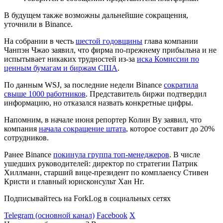
В будущем также возможны дальнейшие сокращения,
уточнили в Binance.
На собрании в честь
шестой годовщины
глава компании
Чанпэн Чжао заявил, что фирма по-прежнему прибыльна и не
испытывает никаких трудностей из-за
иска Комиссии по
ценным бумагам и биржам США
.
По данным WSJ, за последние недели Binance
сократила
свыше 1000 работников
. Представитель биржи подтвердил
информацию, но отказался назвать конкретные цифры.
Напомним, в начале июня репортер Колин Ву заявил, что
компания
начала сокращение штата
, которое составит до 20%
сотрудников.
Ранее Binance
покинула группа топ-менеджеров
. В числе
ушедших руководителей: директор по стратегии Патрик
Хиллманн, старший вице-президент по комплаенсу Стивен
Кристи и главный юрисконсульт Хан Нг.
Подписывайтесь на ForkLog в социальных сетях
Telegram (основной канал)
Facebook
X