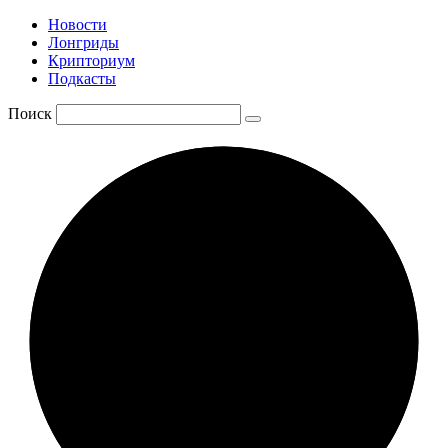
Новости
Лонгриды
Крипториум
Подкасты
Поиск