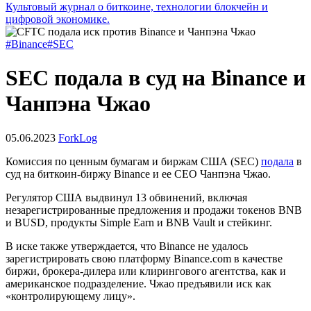
Культовый журнал о биткоине, технологии блокчейн и
цифровой экономике.
#Binance
#SEC
SEC подала в суд на Binance и
Чанпэна Чжао
05.06.2023
ForkLog
Комиссия по ценным бумагам и биржам США (SEC)
подала
в
суд на биткоин-биржу Binance и ее CEO Чанпэна Чжао.
Регулятор США выдвинул 13 обвинений, включая
незарегистрированные предложения и продажи токенов BNB
и BUSD, продукты Simple Earn и BNB Vault и стейкинг.
В иске также утверждается, что Binance не удалось
зарегистрировать свою платформу Binance.com в качестве
биржи, брокера-дилера или клирингового агентства, как и
американское подразделение. Чжао предъявили иск как
«контролирующему лицу».