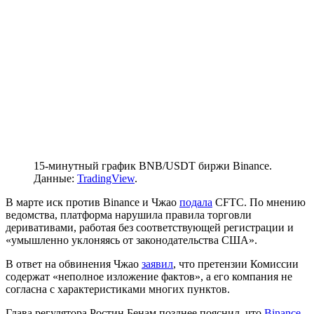
15-минутный график BNB/USDT биржи Binance.
Данные:
TradingView
.
В марте иск против Binance и Чжао
подала
CFTC
. По мнению
ведомства, платформа нарушила правила торговли
деривативами, работая без соответствующей регистрации и
«умышленно уклоняясь от законодательства США».
В ответ на обвинения Чжао
заявил
, что претензии Комиссии
содержат «неполное изложение фактов», а его компания не
согласна с характеристиками многих пунктов.
Глава регулятора Ростин Бенам позднее пояснил, что
Binance