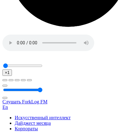
×1
Слушать ForkLog FM
En
Искусственный интеллект
Дайджест месяца
Корпораты