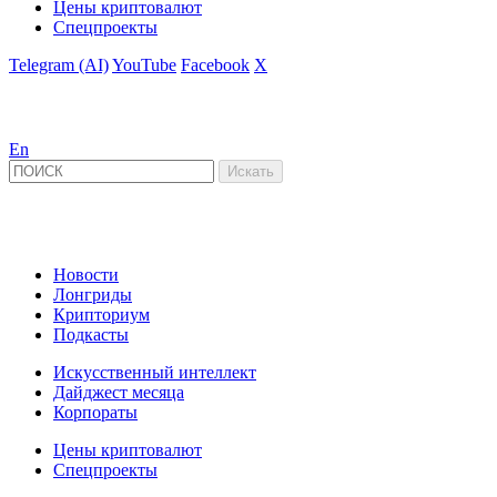
Цены криптовалют
Спецпроекты
Telegram (AI)
YouTube
Facebook
X
En
Новости
Лонгриды
Крипториум
Подкасты
Искусственный интеллект
Дайджест месяца
Корпораты
Цены криптовалют
Спецпроекты