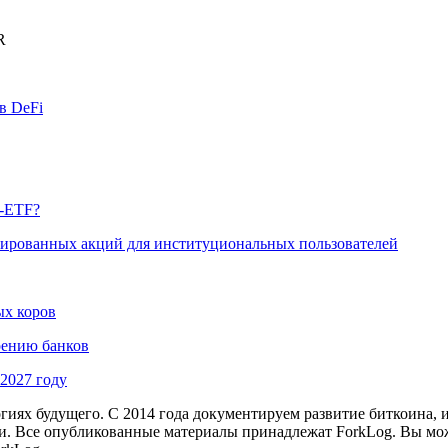
R
в DeFi
p-ETF?
изированных акций для институциональных пользователей
ых коров
рению банков
2027 году
иях будущего. С 2014 года документируем развитие биткоина, 
и.
Все опубликованные материалы принадлежат ForkLog. Вы мож