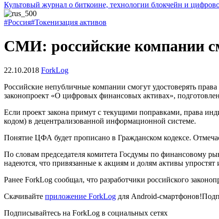
Культовый журнал о биткоине, технологии блокчейн и цифров
#Россия
#Токенизация активов
СМИ: российские компании с
22.10.2018
ForkLog
Российские непубличные компании смогут удостоверять права
законопроект «О цифровых финансовых активах», подготовле
Если проект закона примут с текущими поправками, права ин
кодом) в децентрализованной информационной системе.
Понятие ЦФА будет прописано в Гражданском кодексе. Отмечае
По словам председателя комитета Госдумы по финансовому ры
надеются, что привязанные к акциям и долям активы упростят и
Ранее ForkLog сообщал, что разработчики российского закон
Скачивайте
приложение ForkLog
для Android-смартфонов!Подп
Подписывайтесь на ForkLog в социальных сетях