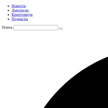
Новости
Лонгриды
Крипториум
Подкасты
Поиск