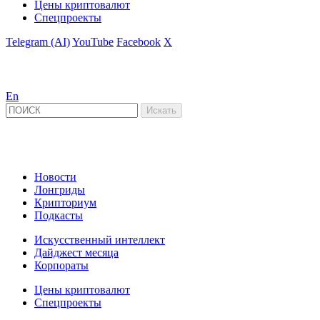
Цены криптовалют
Спецпроекты
Telegram (AI)
YouTube
Facebook
X
En
Новости
Лонгриды
Крипториум
Подкасты
Искусственный интеллект
Дайджест месяца
Корпораты
Цены криптовалют
Спецпроекты