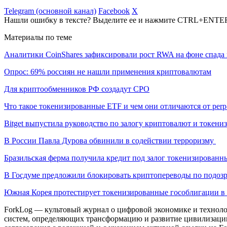
Telegram (основной канал)
Facebook
X
Нашли ошибку в тексте? Выделите ее и нажмите CTRL+ENTE
Материалы по теме
Аналитики CoinShares зафиксировали рост RWA на фоне спада 
Опрос: 69% россиян не нашли применения криптовалютам
Для криптообменников РФ создадут СРО
Что такое токенизированные ETF и чем они отличаются от per
Bitget выпустила руководство по залогу криптовалют и токен
В России Павла Дурова обвинили в содействии терроризму
Бразильская ферма получила кредит под залог токенизированн
В Госдуме предложили блокировать криптопереводы по подоз
Южная Корея протестирует токенизированные гособлигации в 
ForkLog — культовый журнал о цифровой экономике и технолог
систем, определяющих трансформацию и развитие цивилизаци