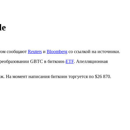
le
этом сообщают
Reuters
и
Bloomberg
со ссылкой на источники.
преобразовании
GBTC
в биткоин-
ETF
. Апелляционная
ж. На момент написания биткоин торгуется по $26 870.