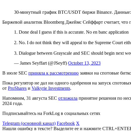
30-минутный график BTC/USDT биржи Binance. Данные
Биржевой аналитик Bloomberg Джеймс Сейффарт считает, что п
1. Done deal I guess if this is accurate. No en banc application
2. No. I do not think they will appeal to the Supreme Court eith
3. Dialogue between Grayscale and SEC should begin next wee
— James Seyffart (@JSeyff)
October 13, 2023
В июле SEC
приняла к рассмотрению
заявки на спотовые биткои
Пока регулятор не дал ни одного одобрения на запуск спотов
от
ProShares
и
Valkyrie Investments
.
Напомним, 31 августа SEC
отложила
принятие решения по неск
2024 года.
Подписывайтесь на ForkLog в социальных сетях
Telegram (основной канал)
Facebook
X
Нашли ошибку в тексте? Выделите ее и нажмите CTRL+ENTE