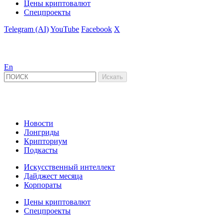
Цены криптовалют
Спецпроекты
Telegram (AI)
YouTube
Facebook
X
En
Новости
Лонгриды
Крипториум
Подкасты
Искусственный интеллект
Дайджест месяца
Корпораты
Цены криптовалют
Спецпроекты