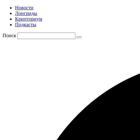
Новости
Лонгриды
Крипториум
Подкасты
Поиск