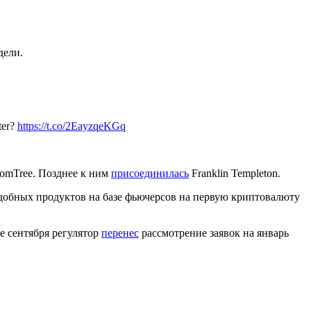
дели.
ter?
https://t.co/2EayzqeKGq
sdomTree. Позднее к ним
присоединилась
Franklin Templeton.
одобных продуктов на базе фьючерсов на первую криптовалюту
е сентября регулятор
перенес
рассмотрение заявок на январь