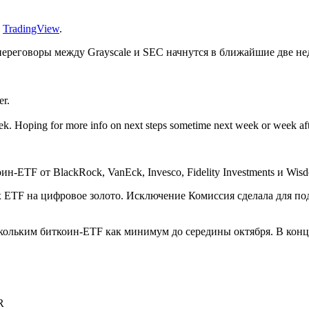
:
TradingView
.
ереговоры между Grayscale и SEC начнутся в ближайшие две не
er.
k. Hoping for more info on next steps sometime next week or week af
н-ETF от BlackRock, VanEck, Invesco, Fidelity Investments и Wi
ых ETF на цифровое золото. Исключение Комиссия сделала для п
ольким биткоин-ETF как минимум до середины октября. В конц
R