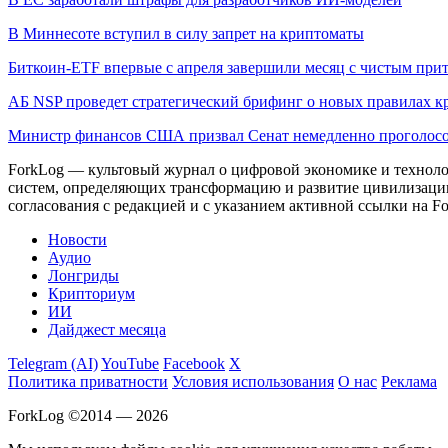
В Миннесоте вступил в силу запрет на криптоматы
Биткоин-ETF впервые с апреля завершили месяц с чистым при
АБ NSP проведет стратегический брифинг о новых правилах к
Министр финансов США призвал Сенат немедленно проголосо
ForkLog — культовый журнал о цифровой экономике и технолог
систем, определяющих трансформацию и развитие цивилизаци
согласования с редакцией и с указанием активной ссылки на Fo
Новости
Аудио
Лонгриды
Крипториум
ИИ
Дайджест месяца
Telegram (AI)
YouTube
Facebook
X
Политика приватности
Условия использования
О нас
Реклама
ForkLog ©2014 — 2026