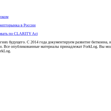
током
рипторынка в России
вать по CLARITY Act
иях будущего. С 2014 года документируем развитие биткоина, 
и.
Все опубликованные материалы принадлежат ForkLog. Вы мож
rkLog.