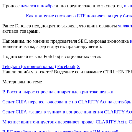
Процесс
начался в ноябре
и, по предположению экспертов,
выш
Как принятие спотового ETF повлияет на цену бит
Ранее Генслер неоднократно заявлял, что криптовалюты
являю
активов товарами.
Напомним, по мнению председателя SEC, мировая экономика
мошенничества, афер и других правонарушений.
Подписывайтесь на ForkLog в социальных сетях
Telegram (основной канал)
Facebook
X
Нашли ошибку в тексте? Выделите ее и нажмите CTRL+ENTE
Материалы по теме
В России вырос спрос на аппаратные криптокошельки
Сенат США перенес голосование по CLARITY Act на сентябрь
Сенат США «зашел в тупик» в вопросе принятия CLARITY Ac
Мнение: криптоиндустрия переживет провал CLARITY Act в С
В ЕС заработали штрафы для разработчиков ИИ-моделей