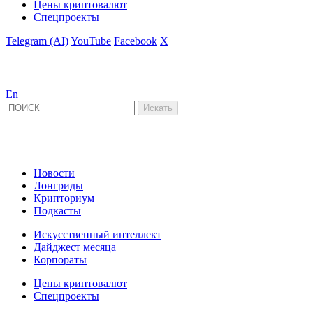
Цены криптовалют
Спецпроекты
Telegram (AI)
YouTube
Facebook
X
En
Новости
Лонгриды
Крипториум
Подкасты
Искусственный интеллект
Дайджест месяца
Корпораты
Цены криптовалют
Спецпроекты