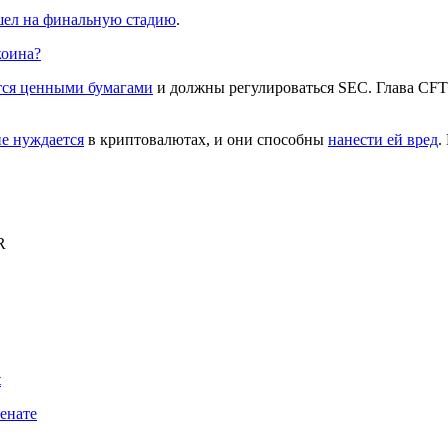
ел на финальную стадию
.
коина?
тся ценными бумагами
и должны регулироваться SEC. Глава
CF
не нуждается
в криптовалютах, и они способны
нанести ей вред
.
R
t
енате