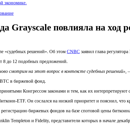
ой экономике.
ование
да Grayscale повлияла на ход 
ле «судебных решений». Об этом
CNBC
заявил глава регулятора
от 8 до 12 подобных предложений.
ово смотрим на этот вопрос в контексте судебных решений»,
—
BTC
в биржевой фонд.
принятыми Конгрессом законами и тем, как их интерпретируют 
иткоин-ETF. Он сослался на низкий приоритет и пояснил, что
а регистрацию биржевых фондов на базе спотовой цены биткоин
nklin Templeton и Fidelity, представители которых в начале декаб