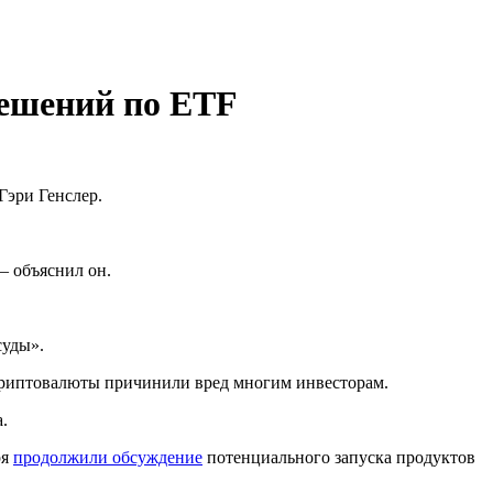
решений по ETF
 Гэри Генслер.
 объяснил он.
суды».
 криптовалюты причинили вред многим инвесторам.
а.
ря
продолжили обсуждение
потенциального запуска продуктов