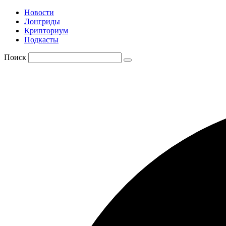
Новости
Лонгриды
Крипториум
Подкасты
Поиск