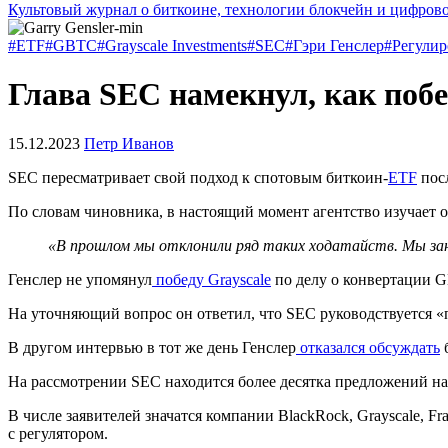
Культовый журнал о биткоине, технологии блокчейн и цифров
#ETF
#GBTC
#Grayscale Investments
#SEC
#Гэри Генслер
#Регулир
Глава SEC намекнул, как побе
15.12.2023
Петр Иванов
SEC
пересматривает свой подход к спотовым биткоин-
ETF
пос
По словам чиновника, в настоящий момент агентство изучает 
«В прошлом мы отклонили ряд таких ходатайств. Мы зан
Генслер не упомянул
победу Grayscale
по делу о конвертации
G
На уточняющий вопрос он ответил, что SEC руководствуется «
В другом интервью в тот же день Генслер
отказался обсуждать
б
На рассмотрении SEC находится более десятка предложений н
В числе заявителей значатся компании BlackRock, Grayscale, Fra
с регулятором.