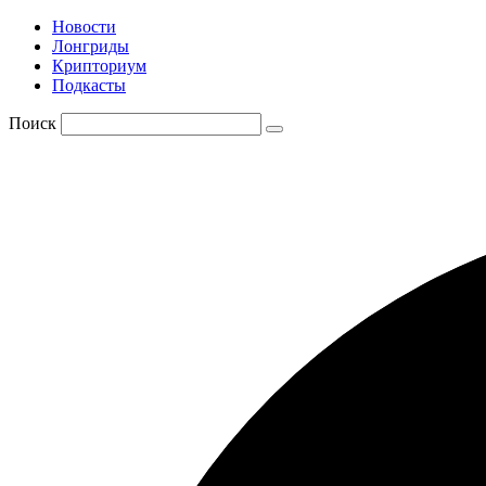
Новости
Лонгриды
Крипториум
Подкасты
Поиск