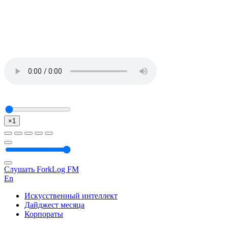
×1
Слушать ForkLog FM
En
Искусственный интеллект
Дайджест месяца
Корпораты