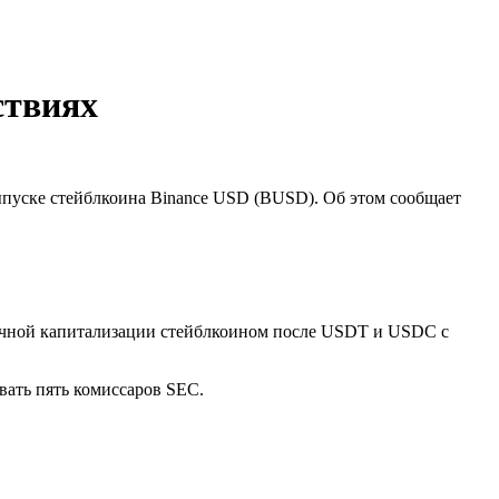
ствиях
ыпуске стейблкоина Binance USD (BUSD). Об этом сообщает
ыночной капитализации стейблкоином после USDT и USDC с
овать пять комиссаров SEC.