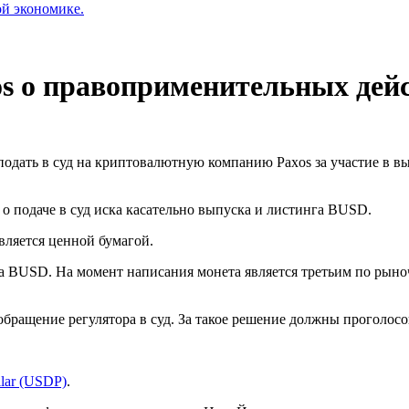
ой экономике.
s о правоприменительных дей
дать в суд на криптовалютную компанию Paxos за участие в в
 подаче в суд иска касательно выпуска и листинга BUSD.
вляется ценной бумагой.
уска BUSD. На момент написания монета является третьим по р
обращение регулятора в суд. За такое решение должны проголос
llar (USDP)
.