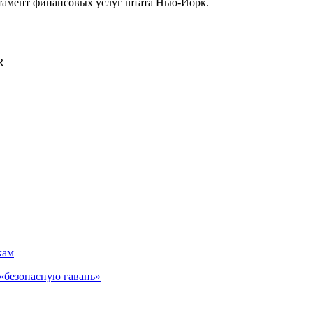
амент финансовых услуг штата Нью-Йорк.
R
кам
«безопасную гавань»