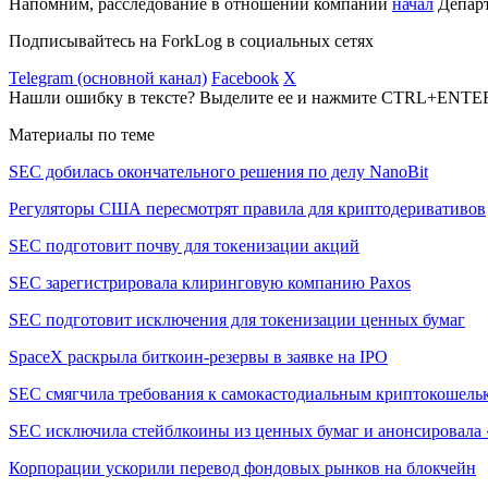
Напомним, расследование в отношении компании
начал
Департ
Подписывайтесь на ForkLog в социальных сетях
Telegram (основной канал)
Facebook
X
Нашли ошибку в тексте? Выделите ее и нажмите CTRL+ENTE
Материалы по теме
SEC добилась окончательного решения по делу NanoBit
Регуляторы США пересмотрят правила для криптодеривативов
SEC подготовит почву для токенизации акций
SEC зарегистрировала клиринговую компанию Paxos
SEC подготовит исключения для токенизации ценных бумаг
SpaceX раскрыла биткоин-резервы в заявке на IPO
SEC смягчила требования к самокастодиальным криптокошель
SEC исключила стейблкоины из ценных бумаг и анонсировала 
Корпорации ускорили перевод фондовых рынков на блокчейн