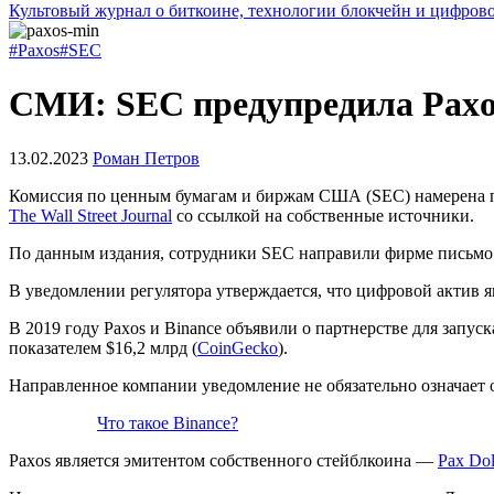
Культовый журнал о биткоине, технологии блокчейн и цифров
#Paxos
#SEC
СМИ: SEC предупредила Paxo
13.02.2023
Роман Петров
Комиссия по ценным бумагам и биржам США (SEC) намерена по
The Wall Street Journal
со ссылкой на собственные источники.
По данным издания, сотрудники SEC направили фирме письмо о
В уведомлении регулятора утверждается, что цифровой актив я
В 2019 году Paxos и Binance объявили о партнерстве для зап
показателем $16,2 млрд (
CoinGecko
).
Направленное компании уведомление не обязательно означает 
Что такое Binance?
Paxos является эмитентом собственного стейблкоина —
Pax Do