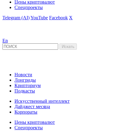
Цены криптовалют
Спецпроекты
Telegram (AI)
YouTube
Facebook
X
En
Новости
Лонгриды
Крипториум
Подкасты
Искусственный интеллект
Дайджест месяца
Корпораты
Цены криптовалют
Спецпроекты