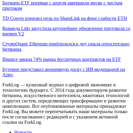
Биткоин-ETF впервые с апреля завершили месяц с чистым
притоком
TD Cowen понизил цель по SharpLink на фоне слабости ETH
Команда Lido запустила крупнейшее обновление протокола со
времен V2
CryptoQuant: Ethereum приблизился к дну цикла относительно
биткоина
Binance заняла 74% рынка бессрочных контрактов на ETF
Бутерин представил анонимную доску с ИИ-модерацией на
Aztec
ForkLog — культовый журнал о цифровой экономике и
технологиях будущего. С 2014 года документируем развитие
биткоина, искусственного интеллекта, квантовых технологий
и других систем, определяющих трансформацию и развитие
цивилизации.
Все опубликованные материалы принадлежат
ForkLog. Вы можете перепечатывать наши материалы только
после согласования с редакцией и с указанием активной
ссылки на ForkLog.
Новости