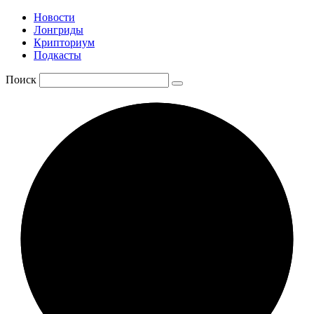
Новости
Лонгриды
Крипториум
Подкасты
Поиск