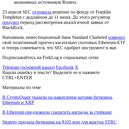
анонимных источников Reuters.
23 апреля SEC
отложила
решение по фонду от Franklin
Templeton с дедлайном до 11 июня. До этого регулятор
продлил
период рассмотрения аналогичной заявки от
BlackRock.
Напомним, инвестиционный банк Standard Chartered
изменил
свой позитивный прогноз касательно спотовых Ethereum-ETF
и теперь сомневается, что SEC одобрит инструмент в мае.
Подписывайтесь на ForkLog в социальных сетях
Telegram (основной канал)
Facebook
X
Нашли ошибку в тексте? Выделите ее и нажмите
CTRL+ENTER
Материалы по теме
В CryptoQuant указали на накопление китами биткоина,
Ethereum и XRP
В Ethereum предложили сократить награды за стейкинг
Strategy продала биткоины на $105 млн для выкупа STRC