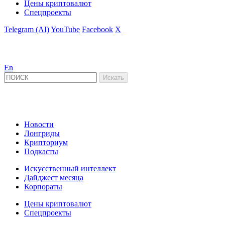
Цены криптовалют
Спецпроекты
Telegram (AI)
YouTube
Facebook
X
En
Новости
Лонгриды
Крипториум
Подкасты
Искусственный интеллект
Дайджест месяца
Корпораты
Цены криптовалют
Спецпроекты