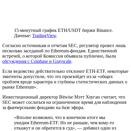
15-минутный график ETH/USDT биржи Binance.
Данные:
TradingView
.
Согласно источникам и отчетам SEC, регулятор провел лишь
несколько заседаний по Ethereum-фондам. Единственной
встречей, о которой Комиссия объявила публично, были
обсуждения с Coinbase и Grayscale
.
Если ведомство действительно отклонит ETH-ETF, некоторые
эмитенты допустили, что это произойдет из-за «общих
проблем вроде характера и глубины статистических данных о
рынке Ethereum».
Инвестиционный директор Bitwise Мэтт Хоуган считает, что
SEC может сослаться на ограниченное время для наблюдения
за фьючерсными фондами на базе эфира.
«Вполне возможно, что в конечном итоге мы
увидим Ethereum-ETF. Но не раньше, чем кому-то
откажут и он обратится в суд», — добавил один из