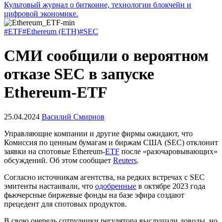
Культовый журнал о биткоине, технологии блокчейн и
цифровой экономике.
#ETF
#Ethereum (ETH)
#SEC
СМИ сообщили о вероятном
отказе SEC в запуске
Ethereum-ETF
25.04.2024
Василий Смирнов
Управляющие компании и другие фирмы ожидают, что
Комиссия по ценным бумагам и биржам США (SEC) отклонит
заявки на спотовые Ethereum-
ETF
после «разочаровывающих»
обсуждений. Об этом сообщает
Reuters
.
Согласно источникам агентства, на редких встречах с SEC
эмитенты настаивали, что
одобренные
в октябре 2023 года
фьючерсные биржевые фонды на базе эфира создают
прецедент для спотовых продуктов.
В свою очередь сотрудники регулятора выслушали доводы, но