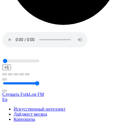
×1
Слушать ForkLog FM
En
Искусственный интеллект
Дайджест месяца
Корпораты