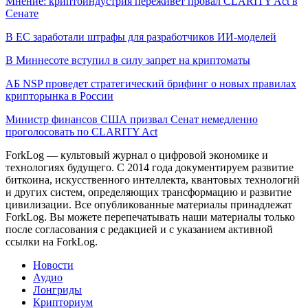
Мнение: криптоиндустрия переживет провал CLARITY Act в
Сенате
В ЕС заработали штрафы для разработчиков ИИ-моделей
В Миннесоте вступил в силу запрет на криптоматы
АБ NSP проведет стратегический брифинг о новых правилах
крипторынка в России
Министр финансов США призвал Сенат немедленно
проголосовать по CLARITY Act
ForkLog — культовый журнал о цифровой экономике и
технологиях будущего. С 2014 года документируем развитие
биткоина, искусственного интеллекта, квантовых технологий
и других систем, определяющих трансформацию и развитие
цивилизации.
Все опубликованные материалы принадлежат
ForkLog. Вы можете перепечатывать наши материалы только
после согласования с редакцией и с указанием активной
ссылки на ForkLog.
Новости
Аудио
Лонгриды
Крипториум