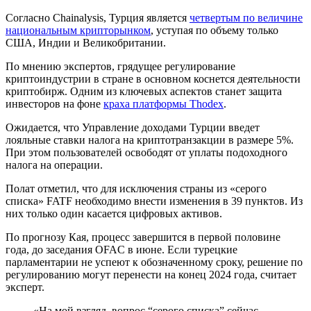
Согласно Chainalysis, Турция является
четвертым по величине
национальным крипторынком
, уступая по объему только
США, Индии и Великобритании.
По мнению экспертов, грядущее регулирование
криптоиндустрии в стране в основном коснется деятельности
криптобирж. Одним из ключевых аспектов станет защита
инвесторов на фоне
краха платформы Thodex
.
Ожидается, что Управление доходами Турции введет
лояльные ставки налога на криптотранзакции в размере 5%.
При этом пользователей освободят от уплаты подоходного
налога на операции.
Полат отметил, что для исключения страны из «серого
списка» FATF необходимо внести изменения в 39 пунктов. Из
них только один касается цифровых активов.
По прогнозу Кая, процесс завершится в первой половине
года, до заседания
OFAC
в июне. Если турецкие
парламентарии не успеют к обозначенному сроку, решение по
регулированию могут перенести на конец 2024 года, считает
эксперт.
«На мой взгляд, вопрос “серого списка” сейчас