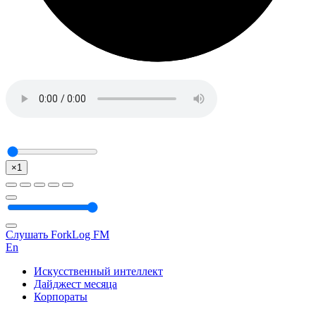
×1
Слушать ForkLog FM
En
Искусственный интеллект
Дайджест месяца
Корпораты