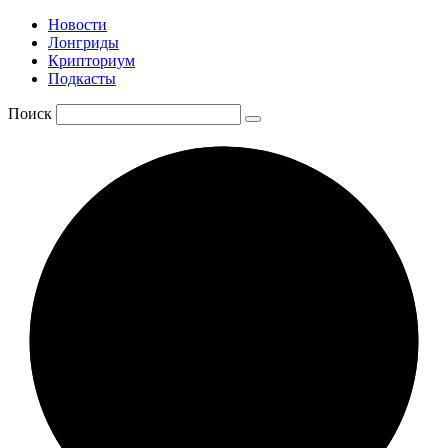
Новости
Лонгриды
Крипториум
Подкасты
Поиск