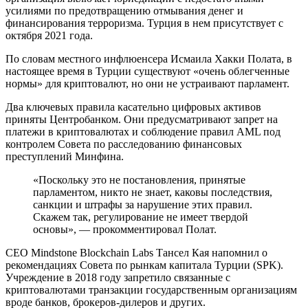
усилиями по предотвращению отмывания денег и
финансирования терроризма. Турция в нем присутствует с
октября 2021 года.
По словам местного инфлюенсера Исмаила Хакки Полата, в
настоящее время в Турции существуют «очень облегченные
нормы» для криптовалют, но они не устраивают парламент.
Два ключевых правила касательно цифровых активов
приняты Центробанком. Они предусматривают запрет на
платежи в криптовалютах и соблюдение правил
AML
под
контролем Совета по расследованию финансовых
преступлений Минфина.
«Поскольку это не постановления, принятые
парламентом, никто не знает, каковы последствия,
санкции и штрафы за нарушение этих правил.
Скажем так, регулирование не имеет твердой
основы», — прокомментировал Полат.
CEO Mindstone Blockchain Labs Тансел Кая напомнил о
рекомендациях Совета по рынкам капитала Турции (
SPK
).
Учреждение в 2018 году запретило связанные с
криптовалютами транзакции государственным организациям
вроде банков, брокеров-дилеров и других.