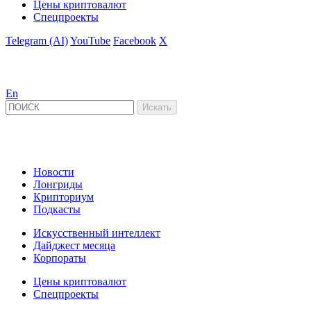
Цены криптовалют
Спецпроекты
Telegram (AI)
YouTube
Facebook
X
En
Новости
Лонгриды
Крипториум
Подкасты
Искусственный интеллект
Дайджест месяца
Корпораты
Цены криптовалют
Спецпроекты