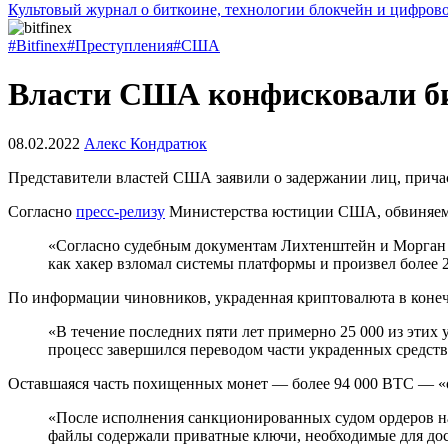
Культовый журнал о биткоине, технологии блокчейн и цифров
#Bitfinex
#Преступления
#США
Власти США конфисковали бит
08.02.2022
Алекс Кондратюк
Представители властей США заявили о задержании лиц, причаст
Согласно
пресс-релизу
Министерства юстиции США, обвиняемы
«Согласно судебным документам Лихтенштейн и Морган пр
как хакер взломал системы платформы и произвел более 
По информации чиновников, украденная криптовалюта в коне
«В течение последних пяти лет примерно 25 000 из эти
процесс завершился переводом части украденных средст
Оставшаяся часть похищенных монет — более 94 000 BTC — «ос
«После исполнения санкционированных судом ордеров на
файлы содержали приватные ключи, необходимые для дост