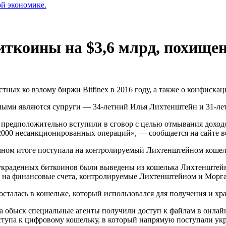
ой экономике.
коины на $3,6 млрд, похищенн
ных ко взлому биржи Bitfinex в 2016 году, а также о конфискац
ми являются супруги — 34-летний Илья Лихтенштейн и 31-лет
едположительно вступили в сговор с целью отмывания доходов в
2000 несанкционированных операций», — сообщается на сайте в
чном итоге поступала на контролируемый Лихтенштейном кошел
х украденных биткоинов были выведены из кошелька Лихтенштейн
в на финансовые счета, контролируемые Лихтенштейном и Морг
талась в кошельке, который использовался для получения и хра
 обыск специальные агенты получили доступ к файлам в онлай
упа к цифровому кошельку, в который напрямую поступали укра