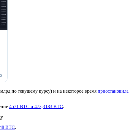
$5 млрд по текущему курсу) и на некоторое время
приостановила
жение
4571 BTC и 473,3183 BTC
.
у.
48 BTC
.