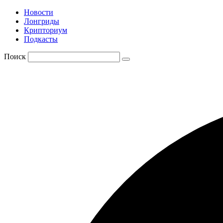
Новости
Лонгриды
Крипториум
Подкасты
Поиск