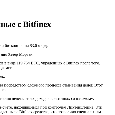
ые с Bitfinex
ии биткоинов на $3,6 млрд.
няя Хезер Морган.
 виде 119 754 BTC, украденных с Bitfinex после того,
едомства.
ек.
а посредством сложного процесса отмывания денег. Этот
ан».
нения нелегальных доходов, связанных со взломом».
н-счете, находившемся под контролем Лихтенштейна. Эти
денные с Bitfinex средства, что позволило специальным