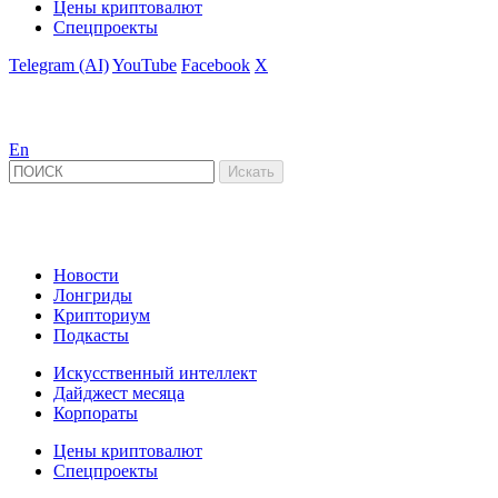
Цены криптовалют
Спецпроекты
Telegram (AI)
YouTube
Facebook
X
En
Новости
Лонгриды
Крипториум
Подкасты
Искусственный интеллект
Дайджест месяца
Корпораты
Цены криптовалют
Спецпроекты