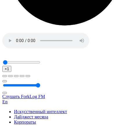
×1
Слушать ForkLog FM
En
Искусственный интеллект
Дайджест месяца
Корпораты