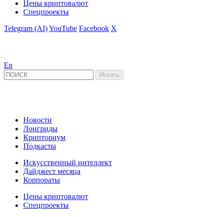
Цены криптовалют
Спецпроекты
Telegram (AI)
YouTube
Facebook
X
En
Новости
Лонгриды
Крипториум
Подкасты
Искусственный интеллект
Дайджест месяца
Корпораты
Цены криптовалют
Спецпроекты