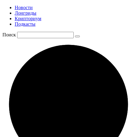
Новости
Лонгриды
Крипториум
Подкасты
Поиск