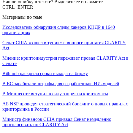
Нашли ошибку в тексте? Выделите ее и нажмите
CTRL+ENTER
Материалы по теме
Исследователь обнаружил следы хакеров КНДР в 1640
организациях
Сенат США «зашел в тупик» в вопросе принятия CLARITY
Act
Мнение: криптоиндустрия переживет провал CLARITY Act в
Сенате
Bithumb раскрыла сроки выхода на биржу
В ЕС заработали штрафы для разработчиков ИИ-моделей
В Миннесоте вступил в силу запрет на криптоматы
АБ NSP проведет стратегический брифинг о новых правилах
крипторынка в России
Министр финансов США призвал Сенат немедленно
проголосовать по CLARITY Act