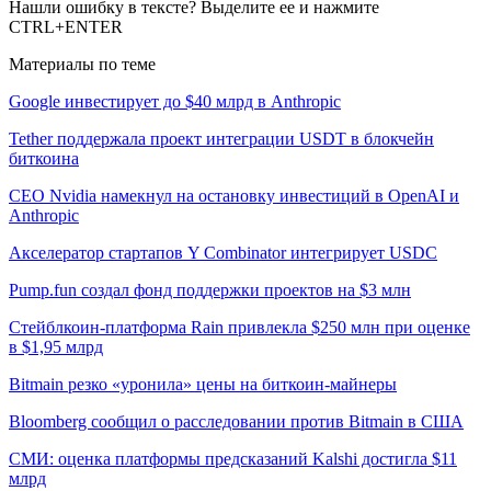
Нашли ошибку в тексте? Выделите ее и нажмите
CTRL+ENTER
Материалы по теме
Google инвестирует до $40 млрд в Anthropic
Tether поддержала проект интеграции USDT в блокчейн
биткоина
CEO Nvidia намекнул на остановку инвестиций в OpenAI и
Anthropic
Акселератор стартапов Y Combinator интегрирует USDC
Pump.fun создал фонд поддержки проектов на $3 млн
Стейблкоин-платформа Rain привлекла $250 млн при оценке
в $1,95 млрд
Bitmain резко «уронила» цены на биткоин-майнеры
Bloomberg сообщил о расследовании против Bitmain в США
СМИ: оценка платформы предсказаний Kalshi достигла $11
млрд