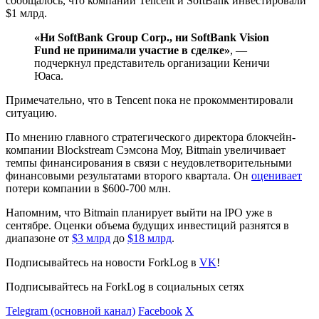
сообщалось, что компании Tencent и SoftBank инвестировали
$1 млрд.
«Ни SoftBank Group Corp., ни SoftBank Vision
Fund не принимали участие в сделке»
, —
подчеркнул представитель организации Кеничи
Юаса.
Примечательно, что в Tencent пока не прокомментировали
ситуацию.
По мнению главного стратегического директора блокчейн-
компании Blockstream Сэмсона Моу, Bitmain увеличивает
темпы финансирования в связи с неудовлетворительными
финансовыми результатами второго квартала. Он
оценивает
потери компании в $600-700 млн.
Напомним, что Bitmain планирует выйти на IPO уже в
сентябре. Оценки объема будущих инвестиций разнятся в
диапазоне от
$3 млрд
до
$18 млрд
.
Подписывайтесь на новости ForkLog в
VK
!
Подписывайтесь на ForkLog в социальных сетях
Telegram (основной канал)
Facebook
X