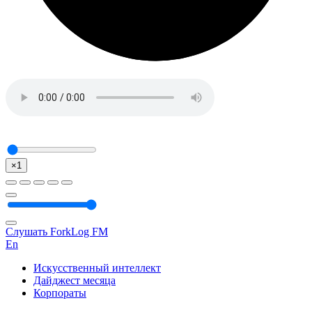
×1
Слушать ForkLog FM
En
Искусственный интеллект
Дайджест месяца
Корпораты