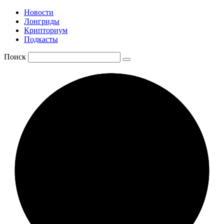
Новости
Лонгриды
Крипториум
Подкасты
Поиск