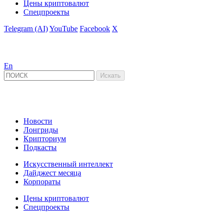
Цены криптовалют
Спецпроекты
Telegram (AI)
YouTube
Facebook
X
En
Новости
Лонгриды
Крипториум
Подкасты
Искусственный интеллект
Дайджест месяца
Корпораты
Цены криптовалют
Спецпроекты