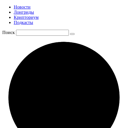
Новости
Лонгриды
Крипториум
Подкасты
Поиск