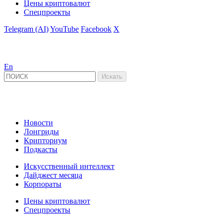
Цены криптовалют
Спецпроекты
Telegram (AI)
YouTube
Facebook
X
En
Новости
Лонгриды
Крипториум
Подкасты
Искусственный интеллект
Дайджест месяца
Корпораты
Цены криптовалют
Спецпроекты