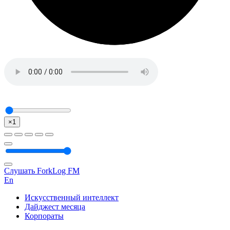
×1
Слушать ForkLog FM
En
Искусственный интеллект
Дайджест месяца
Корпораты