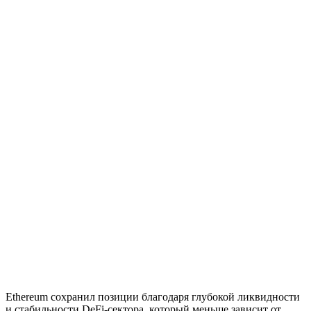
Ethereum сохранил позиции благодаря глубокой ликвидности
и стабильности DeFi-сектора, который меньше зависит от