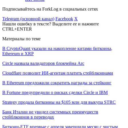
Подписывайтесь на ForkLog в социальных сетях
Telegram (основной канал)
Facebook
X
Нашли ошибку в тексте? Выделите ее и нажмите
CTRL+ENTER
Материалы по теме
В CryptoQuant указали на накопление китами биткоина,
Ethereum и XRP
Circle назвала валидаторов блокчейна Arc
Cloudflare позволит ИИ-агентам платить стейблкоинами
В Ethereum предложили сократить награды за стейкинг
В Fortune предупредили о рисках сделки Circle и IBM
Strategy продала биткоины на $105 млн для выкупа STRC
Банк Италии не увидел системных преимуществ
стейблкоинов в переводах
Биткоин-ETF впервые с апреля завершили месяц с чистым