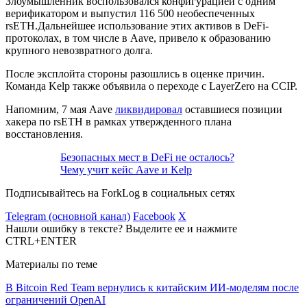
Злоумышленник воспользовался конфигурацией с одним
верификатором и выпустил 116 500 необеспеченных
rsETH.Дальнейшее использование этих активов в DeFi-
протоколах, в том числе в Aave, привело к образованию
крупного невозвратного долга.
После эксплойта стороны разошлись в оценке причин.
Команда Kelp также объявила о переходе с LayerZero на CCIP.
Напомним, 7 мая Aave
ликвидировал
оставшиеся позиции
хакера по rsETH в рамках утвержденного плана
восстановления.
Безопасных мест в DeFi не осталось?
Чему учит кейс Aave и Kelp
Подписывайтесь на ForkLog в социальных сетях
Telegram (основной канал)
Facebook
X
Нашли ошибку в тексте? Выделите ее и нажмите
CTRL+ENTER
Материалы по теме
В Bitcoin Red Team вернулись к китайским ИИ-моделям после
ограничений OpenAI