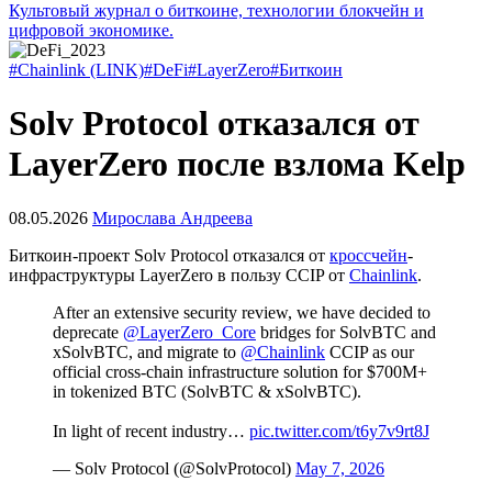
Культовый журнал о биткоине, технологии блокчейн и
цифровой экономике.
#Chainlink (LINK)
#DeFi
#LayerZero
#Биткоин
Solv Protocol отказался от
LayerZero после взлома Kelp
08.05.2026
Мирослава Андреева
Биткоин-проект Solv Protocol отказался от
кроссчейн
-
инфраструктуры LayerZero в пользу
CCIP
от
Chainlink
.
After an extensive security review, we have decided to
deprecate
@LayerZero_Core
bridges for SolvBTC and
xSolvBTC, and migrate to
@Chainlink
CCIP as our
official cross-chain infrastructure solution for $700M+
in tokenized BTC (SolvBTC & xSolvBTC).
In light of recent industry…
pic.twitter.com/t6y7v9rt8J
— Solv Protocol (@SolvProtocol)
May 7, 2026