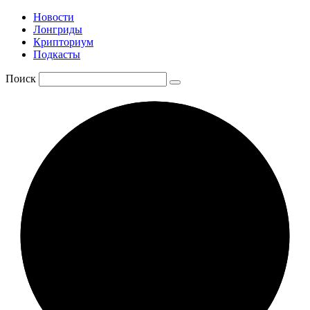
Новости
Лонгриды
Крипториум
Подкасты
Поиск