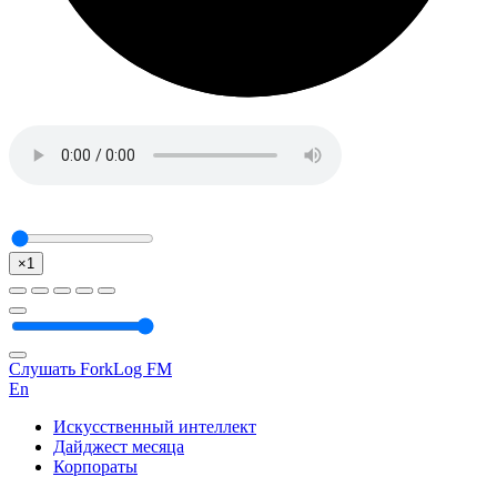
×1
Слушать ForkLog FM
En
Искусственный интеллект
Дайджест месяца
Корпораты