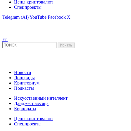
Цены криптовалют
Спецпроекты
Telegram (AI)
YouTube
Facebook
X
En
Новости
Лонгриды
Крипториум
Подкасты
Искусственный интеллект
Дайджест месяца
Корпораты
Цены криптовалют
Спецпроекты