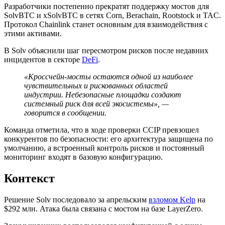
Разработчики постепенно прекратят поддержку мостов для
SolvBTC и xSolvBTC в сетях Corn, Berachain, Rootstock и TAC.
Протокол Chainlink станет основным для взаимодействия с
этими активами.
В Solv объяснили шаг пересмотром рисков после недавних
инцидентов в секторе
DeFi
.
«Кроссчейн-мосты остаются одной из наиболее
чувствительных и рискованных областей
индустрии. Небезопасные площадки создают
системный риск для всей экосистемы», —
говорится в сообщении.
Команда отметила, что в ходе проверки CCIP превзошел
конкурентов по безопасности: его архитектура защищена по
умолчанию, а встроенный контроль рисков и постоянный
мониторинг входят в базовую конфигурацию.
Контекст
Решение Solv последовало за апрельским
взломом Kelp
на
$292 млн. Атака была связана с мостом на базе LayerZero.