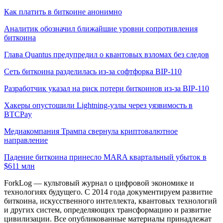
Как платить в биткоине анонимно
Аналитик обозначил ближайшие уровни сопротивления
биткоина
Глава Quantus предупредил о квантовых взломах без следов
Сеть биткоина разделилась из-за софтфорка BIP-110
Разработчик указал на риск потери биткоинов из-за BIP-110
Хакеры опустошили Lightning-узлы через уязвимость в
BTCPay
Медиакомпания Трампа свернула криптовалютное
направление
Падение биткоина принесло MARA квартальный убыток в
$611 млн
ForkLog — культовый журнал о цифровой экономике и
технологиях будущего. С 2014 года документируем развитие
биткоина, искусственного интеллекта, квантовых технологий
и других систем, определяющих трансформацию и развитие
цивилизации.
Все опубликованные материалы принадлежат