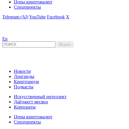
Цены криптовалют
Спецпроекты
Telegram (AI)
YouTube
Facebook
X
En
Новости
Лонгриды
Крипториум
Подкасты
Искусственный интеллект
Дайджест месяца
Корпораты
Цены криптовалют
Спецпроекты