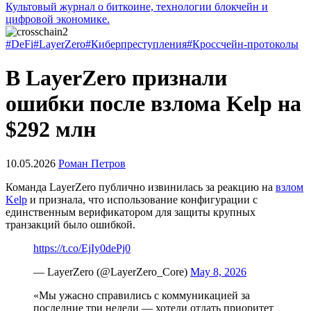
Культовый журнал о биткоине, технологии блокчейн и
цифровой экономике.
#DeFi
#LayerZero
#Киберпреступления
#Кроссчейн-протоколы
В LayerZero признали
ошибки после взлома Kelp на
$292 млн
10.05.2026
Роман Петров
Команда LayerZero публично извинилась за реакцию на
взлом
Kelp
и признала, что использование конфигурации с
единственным верификатором для защиты крупных
транзакций было ошибкой.
https://t.co/EjIy0dePj0
— LayerZero (@LayerZero_Core)
May 8, 2026
«Мы ужасно справились с коммуникацией за
последние три недели — хотели отдать приоритет