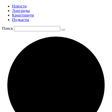
Новости
Лонгриды
Крипториум
Подкасты
Поиск