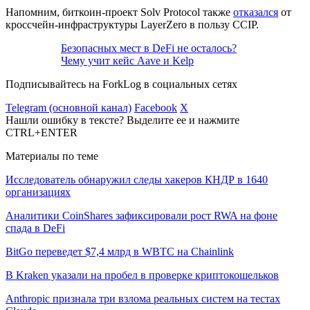
Напомним, биткоин-проект Solv Protocol также
отказался
от
кроссчейн-инфраструктуры LayerZero в пользу CCIP.
Безопасных мест в DeFi не осталось?
Чему учит кейс Aave и Kelp
Подписывайтесь на ForkLog в социальных сетях
Telegram (основной канал)
Facebook
X
Нашли ошибку в тексте? Выделите ее и нажмите
CTRL+ENTER
Материалы по теме
Исследователь обнаружил следы хакеров КНДР в 1640
организациях
Аналитики CoinShares зафиксировали рост RWA на фоне
спада в DeFi
BitGo переведет $7,4 млрд в WBTC на Chainlink
В Kraken указали на пробел в проверке криптокошельков
Anthropic признала три взлома реальных систем на тестах