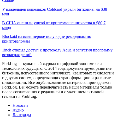
Claude
У владельцев кошельков Coldcard украли биткоины на $38
млн
В США оценили ущерб от криптомошенничества в $80,7
млрд
Blockaid назвала первое полугодие рекордным по
криптовзломам
1inch открыл доступ к протоколу Aqua и запустил программу
вознаграждений
ForkLog — культовый журнал о цифровой экономике и
технологиях будущего. С 2014 года документируем развитие
биткоина, искусственного интеллекта, квантовых технологий
и других систем, определяющих трансформацию и развитие
цивилизации.
Все опубликованные материалы принадлежат
ForkLog. Вы можете перепечатывать наши материалы только
после согласования с редакцией и с указанием активной
ссылки на ForkLog.
Новости
Аудио
Лонгриды