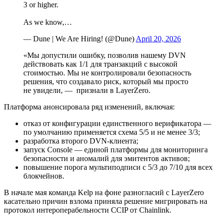
3 or higher.
As we know,…
— Dune | We Are Hiring! (@Dune)
April 20, 2026
«Мы допустили ошибку, позволив нашему DVN
действовать как 1/1 для транзакций с высокой
стоимостью. Мы не контролировали безопасность
решения, что создавало риск, который мы просто
не увидели, — признали в LayerZero.
Платформа анонсировала ряд изменений, включая:
отказ от конфигурации единственного верификатора —
по умолчанию применяется схема 5/5 и не менее 3/3;
разработка второго DVN-клиента;
запуск Console — единой платформы для мониторинга
безопасности и аномалий для эмитентов активов;
повышение порога мультиподписи с 5/3 до 7/10 для всех
блокчейнов.
В начале мая команда Kelp на фоне разногласий с LayerZero
касательно причин взлома приняла решение мигрировать на
протокол интероперабельности CCIP от Chainlink.