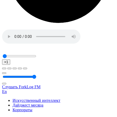
×1
Слушать ForkLog FM
En
Искусственный интеллект
Дайджест месяца
Корпораты