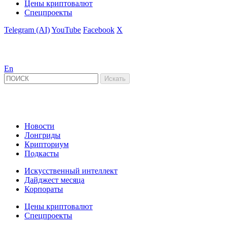
Цены криптовалют
Спецпроекты
Telegram (AI)
YouTube
Facebook
X
En
Новости
Лонгриды
Крипториум
Подкасты
Искусственный интеллект
Дайджест месяца
Корпораты
Цены криптовалют
Спецпроекты