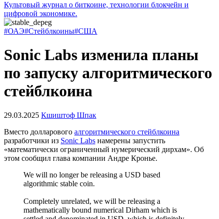
Культовый журнал о биткоине, технологии блокчейн и
цифровой экономике.
#ОАЭ
#Стейблкоины
#США
Sonic Labs изменила планы
по запуску алгоритмического
стейблкоина
29.03.2025
Кшиштоф Шпак
Вместо долларового
алгоритмического стейблкоина
разработчики из
Sonic Labs
намерены запустить
«математически ограниченный нумерический дирхам». Об
этом сообщил глава компании Андре Кронье.
We will no longer be releasing a USD based
algorithmic stable coin.
Completely unrelated, we will be releasing a
mathematically bound numerical Dirham which is
settled and denominated in USD, which is definitely