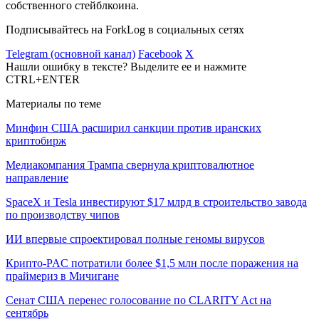
собственного стейблкоина.
Подписывайтесь на ForkLog в социальных сетях
Telegram (основной канал)
Facebook
X
Нашли ошибку в тексте? Выделите ее и нажмите
CTRL+ENTER
Материалы по теме
Минфин США расширил санкции против иранских
криптобирж
Медиакомпания Трампа свернула криптовалютное
направление
SpaceX и Tesla инвестируют $17 млрд в строительство завода
по производству чипов
ИИ впервые спроектировал полные геномы вирусов
Крипто-PAC потратили более $1,5 млн после поражения на
праймериз в Мичигане
Сенат США перенес голосование по CLARITY Act на
сентябрь