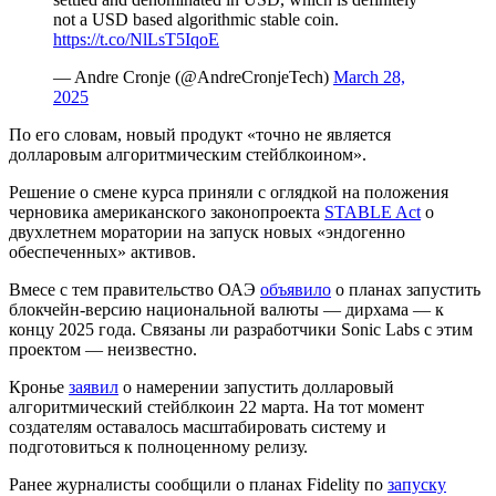
not a USD based algorithmic stable coin.
https://t.co/NlLsT5IqoE
— Andre Cronje (@AndreCronjeTech)
March 28,
2025
По его словам, новый продукт «точно не является
долларовым алгоритмическим стейблкоином».
Решение о смене курса приняли с оглядкой на положения
черновика американского законопроекта
STABLE Act
о
двухлетнем моратории на запуск новых «эндогенно
обеспеченных» активов.
Вмесе с тем правительство ОАЭ
объявило
о планах запустить
блокчейн-версию национальной валюты — дирхама — к
концу 2025 года. Связаны ли разработчики Sonic Labs с этим
проектом — неизвестно.
Кронье
заявил
о намерении запустить долларовый
алгоритмический стейблкоин 22 марта. На тот момент
создателям оставалось масштабировать систему и
подготовиться к полноценному релизу.
Ранее журналисты сообщили о планах Fidelity по
запуску