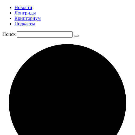
Новости
Лонгриды
Крипториум
Подкасты
Поиск