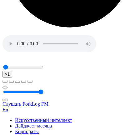
×1
Слушать ForkLog FM
En
Искусственный интеллект
Дайджест месяца
Корпораты