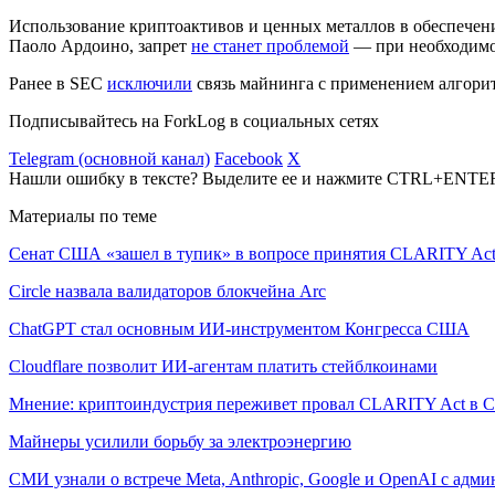
Использование криптоактивов и ценных металлов в обеспечени
Паоло Ардоино, запрет
не станет проблемой
— при необходимос
Ранее в SEC
исключили
связь майнинга с применением алгори
Подписывайтесь на ForkLog в социальных сетях
Telegram (основной канал)
Facebook
X
Нашли ошибку в тексте? Выделите ее и нажмите CTRL+ENTE
Материалы по теме
Сенат США «зашел в тупик» в вопросе принятия CLARITY Ac
Circle назвала валидаторов блокчейна Arc
ChatGPT стал основным ИИ-инструментом Конгресса США
Cloudflare позволит ИИ-агентам платить стейблкоинами
Мнение: криптоиндустрия переживет провал CLARITY Act в С
Майнеры усилили борьбу за электроэнергию
СМИ узнали о встрече Meta, Anthropic, Google и OpenAI с адм