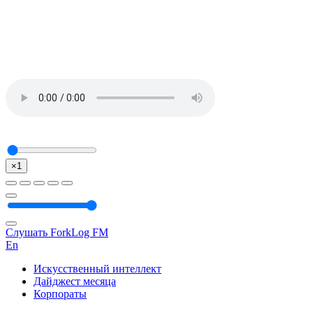
×1
Слушать ForkLog FM
En
Искусственный интеллект
Дайджест месяца
Корпораты