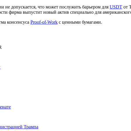
и не допускается, что может послужить барьером для
USDT
от 
ти фирма выпустит новый актив специально для американског
тма консенсуса
Proof-of-Work
с ценными бумагами.
R
t
енате
инистрацией Трампа