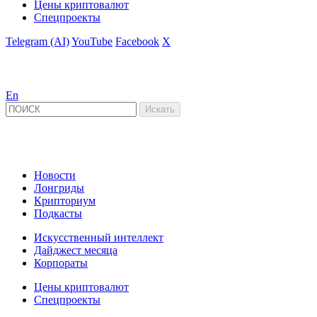
Цены криптовалют
Спецпроекты
Telegram (AI)
YouTube
Facebook
X
En
Новости
Лонгриды
Крипториум
Подкасты
Искусственный интеллект
Дайджест месяца
Корпораты
Цены криптовалют
Спецпроекты