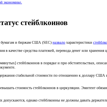
ой экономике.
татус стейблкоинов
м бумагам и биржам США (SEC)
назвало
характеристики
стейблк
я в качестве средства платежей, перевода денег или хранения 
омянутых] стейблкоинов в порядке и при обстоятельствах, опис
окументе.
оддержания стабильной стоимости по отношению к доллару США
превышать стоимость стейблкоинов в циркуляции. Эмитент обяза
ях допускаются, однако стейблкоины не должны давать держате