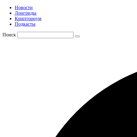
Новости
Лонгриды
Крипториум
Подкасты
Поиск