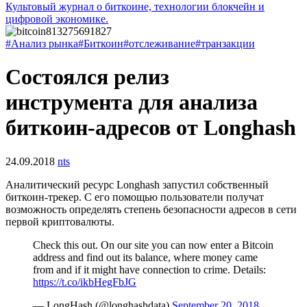
Культовый журнал о биткоине, технологии блокчейн и
цифровой экономике.
#Анализ рынка
#Биткоин
#отслеживание
#транзакции
Состоялся релиз
инструмента для анализа
биткоин-адресов от Longhash
24.09.2018
nts
Аналитический ресурс Longhash запустил собственный
биткоин-трекер. С его помощью пользователи получат
возможность определять степень безопасности адресов в сети
первой криптовалюты.
Check this out. On our site you can now enter a Bitcoin
address and find out its balance, where money came
from and if it might have connection to crime. Details:
https://t.co/ikbHegFbJG
— LongHash (@longhashdata)
September 20, 2018