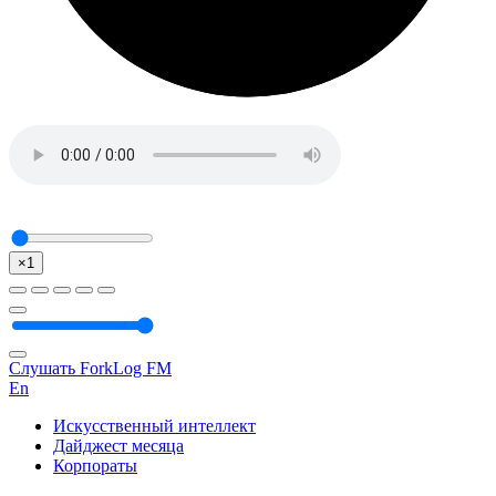
×1
Слушать ForkLog FM
En
Искусственный интеллект
Дайджест месяца
Корпораты