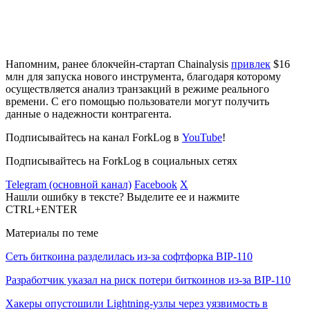
Напомним, ранее блокчейн-стартап Chainalysis
привлек
$16
млн для запуска нового инструмента, благодаря которому
осуществляется анализ транзакций в режиме реального
времени. С его помощью пользователи могут получить
данные о надежности контрагента.
Подписывайтесь на канал ForkLog в
YouTube
!
Подписывайтесь на ForkLog в социальных сетях
Telegram (основной канал)
Facebook
X
Нашли ошибку в тексте? Выделите ее и нажмите
CTRL+ENTER
Материалы по теме
Сеть биткоина разделилась из-за софтфорка BIP-110
Разработчик указал на риск потери биткоинов из-за BIP-110
Хакеры опустошили Lightning-узлы через уязвимость в