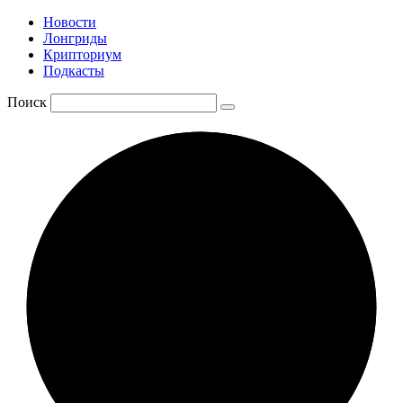
Новости
Лонгриды
Крипториум
Подкасты
Поиск