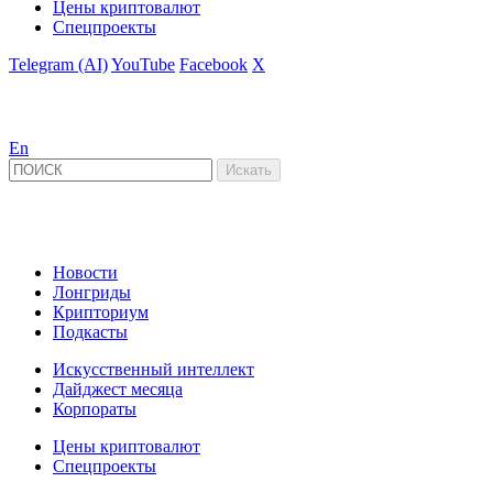
Цены криптовалют
Спецпроекты
Telegram (AI)
YouTube
Facebook
X
En
Новости
Лонгриды
Крипториум
Подкасты
Искусственный интеллект
Дайджест месяца
Корпораты
Цены криптовалют
Спецпроекты