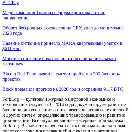
BTCPay
Медиакомпания Трампа свернула криптовалютное
направление
Оборот бессрочных фьючерсов на CEX упал до минимумов
2023 года
Падение биткоина принесло MARA квартальный убыток в
$611 млн
Мнение: снижение волатильности биткоина не означает
«затишье»
Bitcoin Red Team выявила тысячи проблем в 390 биткоин-
проектах
Block повысила прогноз на 2026 год и сохранила 9117 BTC
ForkLog — культовый журнал о цифровой экономике и
технологиях будущего. С 2014 года документируем развитие
биткоина, искусственного интеллекта, квантовых технологий
и других систем, определяющих трансформацию и развитие
цивилизации.
Все опубликованные материалы принадлежат
ForkLog. Вы можете перепечатывать наши материалы только
после согласования с редакцией и с указанием активной