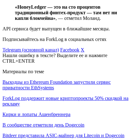
«HoneyLedger — это на сто процентов
традиционный финтех-продукт — там нет ни
капли блокчейна»
, — отметил Моланд.
API сервиса будет выпущен в ближайшие месяцы.
Подписывайтесь на ForkLog в социальных сетях
Telegram (основной канал)
Facebook
X
Нашли ошибку в тексте? Выделите ее и нажмите
CTRL+ENTER
Материалы по теме
Выходцы из Ethereum Foundation запустили сервис
приватности EthSystems
ForkLog поддержит новые криптопроекты 50% скидкой на
рекламу
Кирки и лопаты Ашенбреннера
В сообществе отметили день Dogecoin
Bitdeer представила ASIC-майнер для Litecoin и Dogecoin