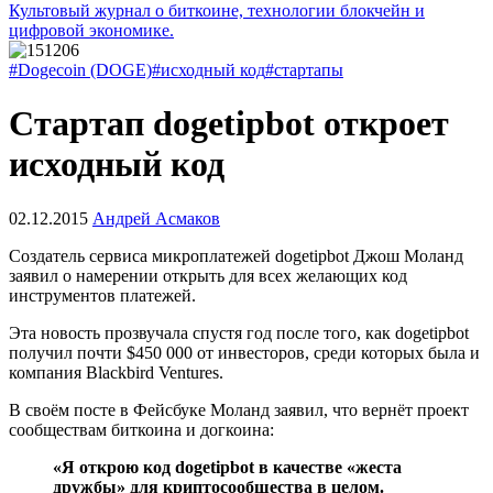
Культовый журнал о биткоине, технологии блокчейн и
цифровой экономике.
#Dogecoin (DOGE)
#исходный код
#стартапы
Стартап dogetipbot откроет
исходный код
02.12.2015
Андрей Асмаков
Создатель сервиса микроплатежей dogetipbot Джош Моланд
заявил о намерении открыть для всех желающих код
инструментов платежей.
Эта новость прозвучала спустя год после того, как dogetipbot
получил почти $450 000 от инвесторов, среди которых была и
компания Blackbird Ventures.
В своём посте в Фейсбуке Моланд заявил, что вернёт проект
сообществам биткоина и догкоина:
«Я открою код dogetipbot в качестве «жеста
дружбы» для криптосообщества в целом.