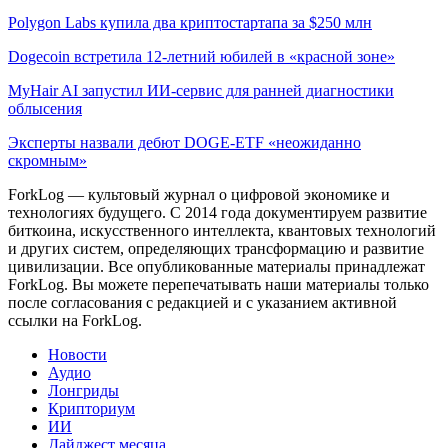
Polygon Labs купила два криптостартапа за $250 млн
Dogecoin встретила 12-летний юбилей в «красной зоне»
MyHair AI запустил ИИ-сервис для ранней диагностики
облысения
Эксперты назвали дебют DOGE-ETF «неожиданно
скромным»
ForkLog — культовый журнал о цифровой экономике и
технологиях будущего. С 2014 года документируем развитие
биткоина, искусственного интеллекта, квантовых технологий
и других систем, определяющих трансформацию и развитие
цивилизации.
Все опубликованные материалы принадлежат
ForkLog. Вы можете перепечатывать наши материалы только
после согласования с редакцией и с указанием активной
ссылки на ForkLog.
Новости
Аудио
Лонгриды
Крипториум
ИИ
Дайджест месяца