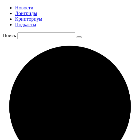
Новости
Лонгриды
Крипториум
Подкасты
Поиск