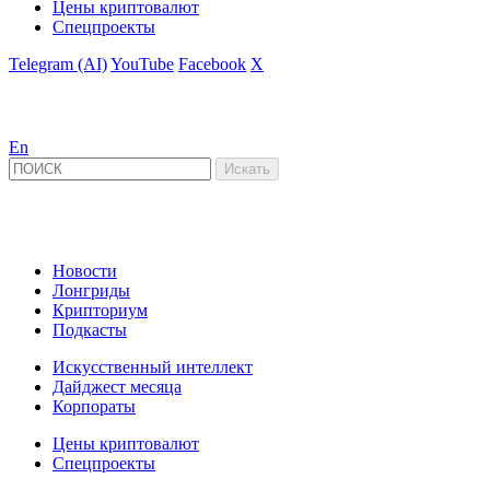
Цены криптовалют
Спецпроекты
Telegram (AI)
YouTube
Facebook
X
En
Новости
Лонгриды
Крипториум
Подкасты
Искусственный интеллект
Дайджест месяца
Корпораты
Цены криптовалют
Спецпроекты