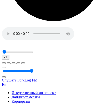
×1
Слушать ForkLog FM
En
Искусственный интеллект
Дайджест месяца
Корпораты