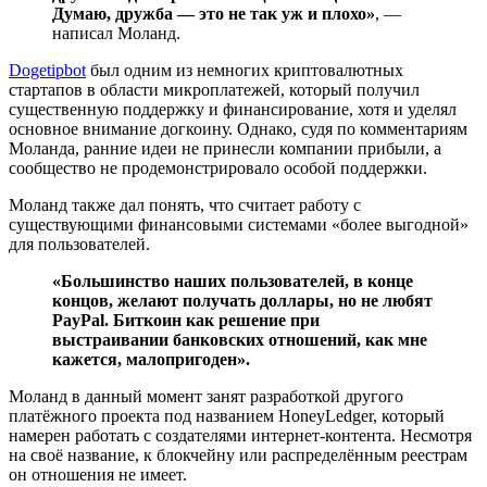
Думаю, дружба — это не так уж и плохо»
, —
написал Моланд.
Dogetipbot
был одним из немногих криптовалютных
стартапов в области микроплатежей, который получил
существенную поддержку и финансирование, хотя и уделял
основное внимание догкоину. Однако, судя по комментариям
Моланда, ранние идеи не принесли компании прибыли, а
сообщество не продемонстрировало особой поддержки.
Моланд также дал понять, что считает работу с
существующими финансовыми системами «более выгодной»
для пользователей.
«Большинство наших пользователей, в конце
концов, желают получать доллары, но не любят
PayPal. Биткоин как решение при
выстраивании банковских отношений, как мне
кажется, малопригоден».
Моланд в данный момент занят разработкой другого
платёжного проекта под названием HoneyLedger, который
намерен работать с создателями интернет-контента. Несмотря
на своё название, к блокчейну или распределённым реестрам
он отношения не имеет.