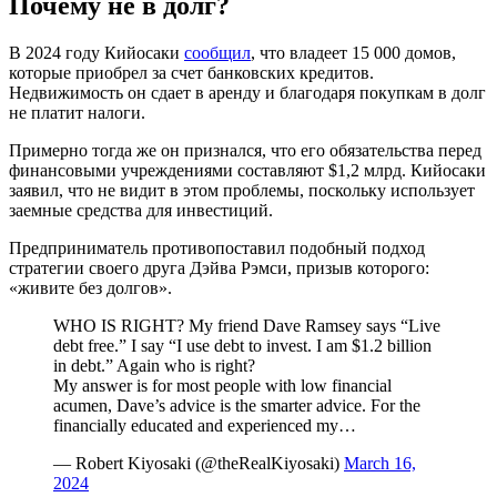
Почему не в долг?
В 2024 году Кийосаки
сообщил
, что владеет 15 000 домов,
которые приобрел за счет банковских кредитов.
Недвижимость он сдает в аренду и благодаря покупкам в долг
не платит налоги.
Примерно тогда же он признался, что его обязательства перед
финансовыми учреждениями составляют $1,2 млрд. Кийосаки
заявил, что не видит в этом проблемы, поскольку использует
заемные средства для инвестиций.
Предприниматель противопоставил подобный подход
стратегии своего друга Дэйва Рэмси, призыв которого:
«живите без долгов».
WHO IS RIGHT? My friend Dave Ramsey says “Live
debt free.” I say “I use debt to invest. I am $1.2 billion
in debt.” Again who is right?
My answer is for most people with low financial
acumen, Dave’s advice is the smarter advice. For the
financially educated and experienced my…
— Robert Kiyosaki (@theRealKiyosaki)
March 16,
2024