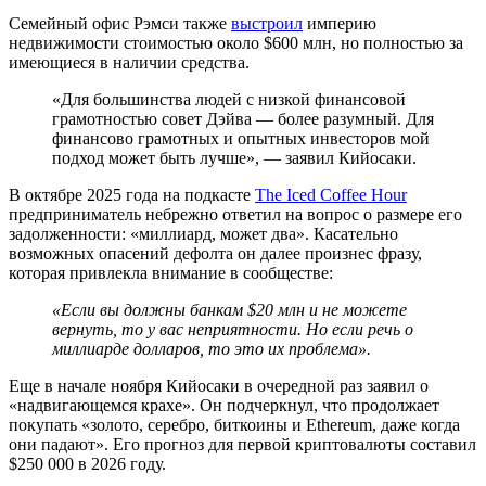
Семейный офис Рэмси также
выстроил
империю
недвижимости стоимостью около $600 млн, но полностью за
имеющиеся в наличии средства.
«Для большинства людей с низкой финансовой
грамотностью совет Дэйва — более разумный. Для
финансово грамотных и опытных инвесторов мой
подход может быть лучше», — заявил Кийосаки.
В октябре 2025 года на подкасте
The Iced Coffee Hour
предприниматель небрежно ответил на вопрос о размере его
задолженности: «миллиард, может два». Касательно
возможных опасений дефолта он далее произнес фразу,
которая привлекла внимание в сообществе:
«Если вы должны банкам $20 млн и не можете
вернуть, то у вас неприятности. Но если речь о
миллиарде долларов, то это их проблема».
Еще в начале ноября Кийосаки в очередной раз заявил о
«надвигающемся крахе». Он подчеркнул, что продолжает
покупать «золото, серебро, биткоины и Ethereum, даже когда
они падают». Его прогноз для первой криптовалюты составил
$250 000 в 2026 году.