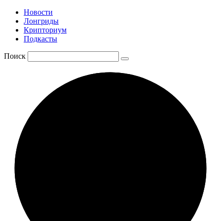
Новости
Лонгриды
Крипториум
Подкасты
Поиск