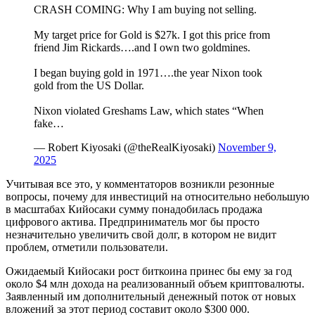
CRASH COMING: Why I am buying not selling.
My target price for Gold is $27k. I got this price from
friend Jim Rickards….and I own two goldmines.
I began buying gold in 1971….the year Nixon took
gold from the US Dollar.
Nixon violated Greshams Law, which states “When
fake…
— Robert Kiyosaki (@theRealKiyosaki)
November 9,
2025
Учитывая все это, у комментаторов возникли резонные
вопросы, почему для инвестиций на относительно небольшую
в масштабах Кийосаки сумму понадобилась продажа
цифрового актива. Предприниматель мог бы просто
незначительно увеличить свой долг, в котором не видит
проблем, отметили пользователи.
Ожидаемый Кийосаки рост биткоина принес бы ему за год
около $4 млн дохода на реализованный объем криптовалюты.
Заявленный им дополнительный денежный поток от новых
вложений за этот период составит около $300 000.