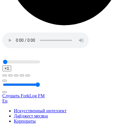
×1
Слушать ForkLog FM
En
Искусственный интеллект
Дайджест месяца
Корпораты