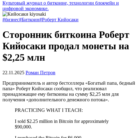
Культовый журнал о биткоине, технологии блокчейн и
цифровой экономике.
#бизнес
#Биткоин
#Роберт Кийосаки
Сторонник биткоина Роберт
Кийосаки продал монеты на
$2,25 млн
22.11.2025
Роман Петров
Предприниматель и автор бестселлера «Богатый папа, бедный
папа» Роберт Кийосаки сообщил, что реализовал
принадлежащие ему биткоины на сумму $2,25 млн для
получения «дополнительного денежного потока».
PRACTICING WHAT I TEACH:
I sold $2.25 million in Bitcoin for approximately
$90,000.
I purchased the Bitcoin for $6,000