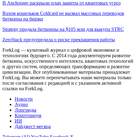
В Anchorage раскрыли план защиты от квантовых угроз
Взлом кошельков Coldcard не вызвал массовых переводов
биткоина на биржи
Strategy продала биткоины на $105 млн для выкупа STRC
ZeroStack предупредила о риске прекращения работы
ForkLog — культовый журнал о цифровой экономике и
технологиях будущего. С 2014 года документируем развитие
биткоина, искусственного интеллекта, квантовых технологий
и других систем, определяющих трансформацию и развитие
цивилизации.
Все опубликованные материалы принадлежат
ForkLog. Вы можете перепечатывать наши материалы только
после согласования с редакцией и с указанием активной
ссылки на ForkLog.
Новости
Аудио
Лонгриды
Крипториум
ИИ
Дайджест месяца
Telegram (AI)
YouTube
Facebook
X