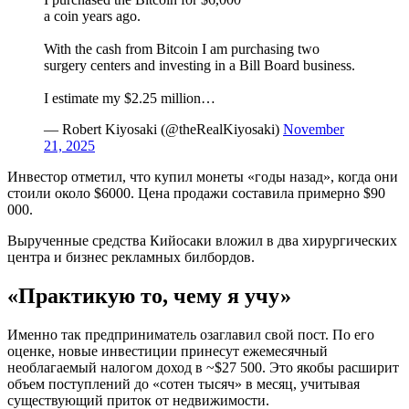
a coin years ago.
With the cash from Bitcoin I am purchasing two
surgery centers and investing in a Bill Board business.
I estimate my $2.25 million…
— Robert Kiyosaki (@theRealKiyosaki)
November
21, 2025
Инвестор отметил, что купил монеты «годы назад», когда они
стоили около $6000. Цена продажи составила примерно $90
000.
Вырученные средства Кийосаки вложил в два хирургических
центра и бизнес рекламных билбордов.
«Практикую то, чему я учу»
Именно так предприниматель озаглавил свой пост. По его
оценке, новые инвестиции принесут ежемесячный
необлагаемый налогом доход в ~$27 500. Это якобы расширит
объем поступлений до «сотен тысяч» в месяц, учитывая
существующий приток от недвижимости.