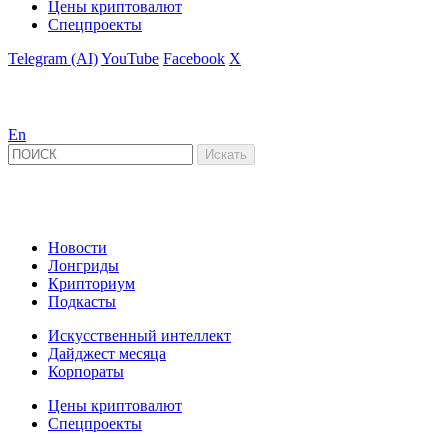
Цены криптовалют
Спецпроекты
Telegram (AI)
YouTube
Facebook
X
En
Новости
Лонгриды
Крипториум
Подкасты
Искусственный интеллект
Дайджест месяца
Корпораты
Цены криптовалют
Спецпроекты