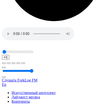
×1
Слушать ForkLog FM
En
Искусственный интеллект
Дайджест месяца
Корпораты