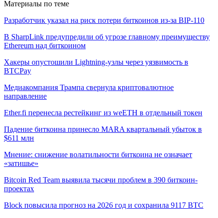
Материалы по теме
Разработчик указал на риск потери биткоинов из-за BIP-110
В SharpLink предупредили об угрозе главному преимуществу
Ethereum над биткоином
Хакеры опустошили Lightning-узлы через уязвимость в
BTCPay
Медиакомпания Трампа свернула криптовалютное
направление
Ether.fi перенесла рестейкинг из weETH в отдельный токен
Падение биткоина принесло MARA квартальный убыток в
$611 млн
Мнение: снижение волатильности биткоина не означает
«затишье»
Bitcoin Red Team выявила тысячи проблем в 390 биткоин-
проектах
Block повысила прогноз на 2026 год и сохранила 9117 BTC