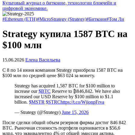
Культовый журнал о биткоине, технологии блокчейн и
цифровой экономике.
#Ethereum (ETH)
#MicroStrategy (Strategy)
#Биткоин
#Том Ли
Strategy купила 1587 BTC на
$100 млн
15.06.2026
Елена Васильева
С 8 по 14 июня компания Strategy приобрела 1587 BTC на
$100 млн по средней цене $63 024 за монету.
Strategy has acquired 1,587 BTC for $100 million to
increase our
$BTC
Reserve to ₿846,842. We have also
increased our USD Reserve by $100 million to $1.1
billion.
$MSTR
$STRC
https://t.co/WjionpFrva
— Strategy (@Strategy)
June 15, 2026
После сделки общий объем резервов фирмы достиг 846 842
BTC. Рыночная стоимость портфеля оценивается в $56,6
млрд, что эквивалентно 4% от общей эмиссии актива.