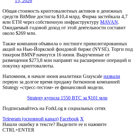
15, 2026
Общая стоимость криптовалютных активов и денежных
средств BitMine достигла $10,4 млрд. Фирма застейкала 4,7
млн ETH через собственную инфраструктуру
MAVAN
.
Ожидаемый годовой доход от этой деятельности составит
около $269 млн.
Также компания объявила о листинге привилегированных
акций на Нью-Йоркской фондовой бирже (NYSE). Торги под
тикером BMNP начнутся 16 июня. Вырученные от
размещения $273,8 млн направят на расширение операций и
покупку криптовалюты.
Напомним, в начале июня аналитики Grayscale
назвали
первую за долгое время продажу биткоинов компанией
Strategy «стресс-тестом» ее финансовой модели.
Strategy купила 1550 BTC за $101 млн
Подписывайтесь на ForkLog в социальных сетях
Telegram (основной канал)
Facebook
X
Нашли ошибку в тексте? Выделите ее и нажмите
CTRL+ENTER