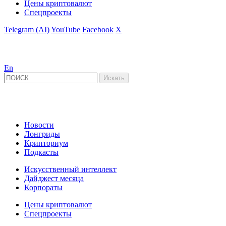
Цены криптовалют
Спецпроекты
Telegram (AI)
YouTube
Facebook
X
En
Новости
Лонгриды
Крипториум
Подкасты
Искусственный интеллект
Дайджест месяца
Корпораты
Цены криптовалют
Спецпроекты