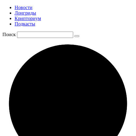
Новости
Лонгриды
Крипториум
Подкасты
Поиск