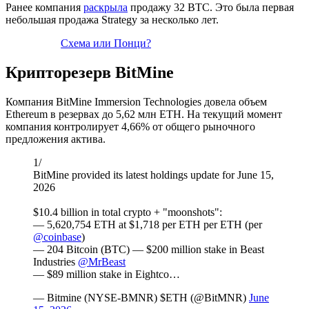
Ранее компания
раскрыла
продажу 32 BTC. Это была первая
небольшая продажа Strategy за несколько лет.
Схема или Понци?
Крипторезерв BitMine
Компания BitMine Immersion Technologies довела объем
Ethereum в резервах до 5,62 млн ETH. На текущий момент
компания контролирует 4,66% от общего рыночного
предложения актива.
1/
BitMine provided its latest holdings update for June 15,
2026
$10.4 billion in total crypto + "moonshots":
— 5,620,754 ETH at $1,718 per ETH per ETH (per
@coinbase
)
— 204 Bitcoin (BTC) — $200 million stake in Beast
Industries
@MrBeast
— $89 million stake in Eightco…
— Bitmine (NYSE-BMNR) $ETH (@BitMNR)
June