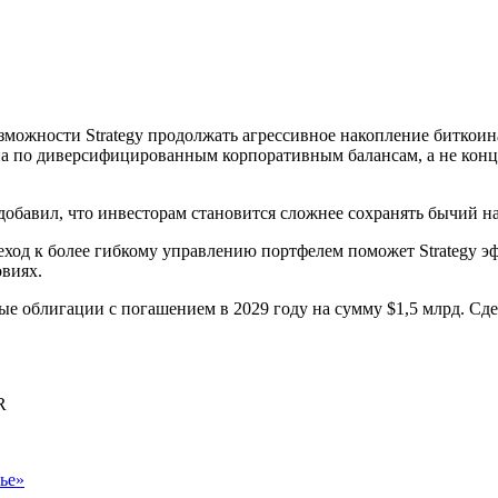
зможности Strategy продолжать агрессивное накопление биткоин
на по диверсифицированным корпоративным балансам, а не кон
добавил, что инвесторам становится сложнее сохранять бычий н
еход к более гибкому управлению портфелем поможет Strategy э
овиях.
е облигации с погашением в 2029 году на сумму $1,5 млрд. Сде
R
ье»