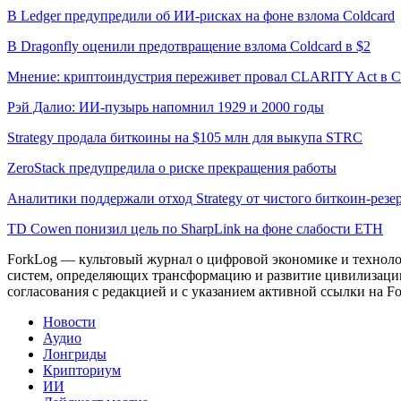
В Ledger предупредили об ИИ-рисках на фоне взлома Coldcard
В Dragonfly оценили предотвращение взлома Coldcard в $2
Мнение: криптоиндустрия переживет провал CLARITY Act в С
Рэй Далио: ИИ-пузырь напомнил 1929 и 2000 годы
Strategy продала биткоины на $105 млн для выкупа STRC
ZeroStack предупредила о риске прекращения работы
Аналитики поддержали отход Strategy от чистого биткоин-резе
TD Cowen понизил цель по SharpLink на фоне слабости ETH
ForkLog — культовый журнал о цифровой экономике и технолог
систем, определяющих трансформацию и развитие цивилизаци
согласования с редакцией и с указанием активной ссылки на Fo
Новости
Аудио
Лонгриды
Крипториум
ИИ