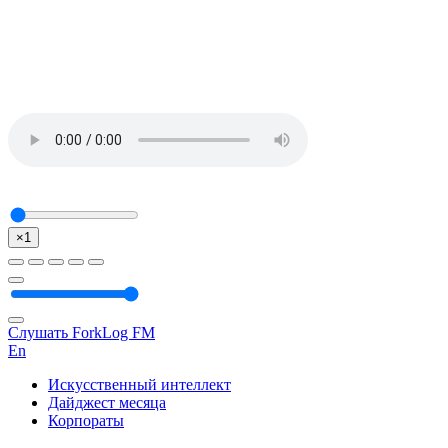
×1
Слушать ForkLog FM
En
Искусственный интеллект
Дайджест месяца
Корпораты