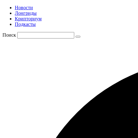
Новости
Лонгриды
Крипториум
Подкасты
Поиск