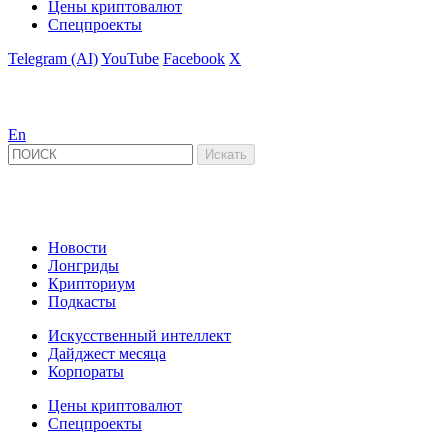
Цены криптовалют
Спецпроекты
Telegram (AI)
YouTube
Facebook
X
En
Новости
Лонгриды
Крипториум
Подкасты
Искусственный интеллект
Дайджест месяца
Корпораты
Цены криптовалют
Спецпроекты