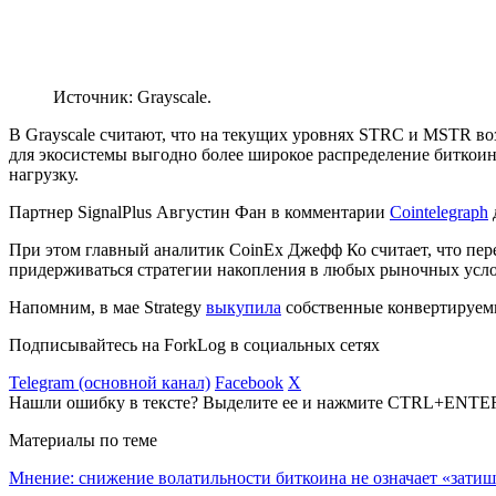
Источник: Grayscale.
В Grayscale считают, что на текущих уровнях STRC и MSTR во
для экосистемы выгодно более широкое распределение биткои
нагрузку.
Партнер SignalPlus Августин Фан в комментарии
Cointelegraph
При этом главный аналитик CoinEx Джефф Ко считает, что пер
придерживаться стратегии накопления в любых рыночных усл
Напомним, в мае Strategy
выкупила
собственные конвертируемы
Подписывайтесь на ForkLog в социальных сетях
Telegram (основной канал)
Facebook
X
Нашли ошибку в тексте? Выделите ее и нажмите CTRL+ENTE
Материалы по теме
Мнение: снижение волатильности биткоина не означает «затиш