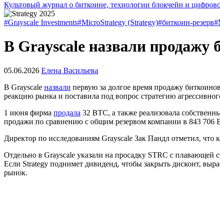
Культовый журнал о биткоине, технологии блокчейн и цифров
#Grayscale Investments
#MicroStrategy (Strategy)
#биткоин-резерв
#
В Grayscale назвали продажу 
05.06.2026
Елена Васильева
В Grayscale
назвали
первую за долгое время продажу биткоинов 
реакцию рынка и поставила под вопрос стратегию агрессивног
1 июня фирма
продала
32 BTC, а также реализовала собственн
продажи по сравнению с общим резервом компании в 843 706
Директор по исследованиям Grayscale Зак Пандл отметил, что
Отдельно в Grayscale указали на просадку STRC с плавающей с
Если Strategy поднимет дивиденд, чтобы закрыть дисконт, выр
рынок.