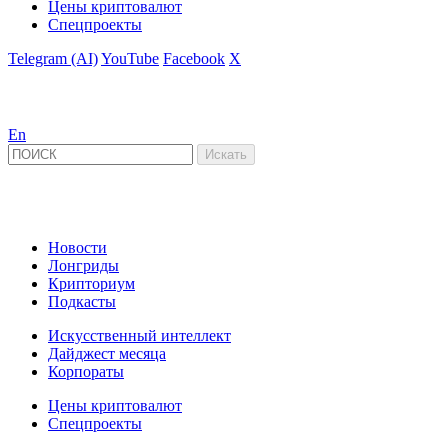
Цены криптовалют
Спецпроекты
Telegram (AI)
YouTube
Facebook
X
En
Новости
Лонгриды
Крипториум
Подкасты
Искусственный интеллект
Дайджест месяца
Корпораты
Цены криптовалют
Спецпроекты