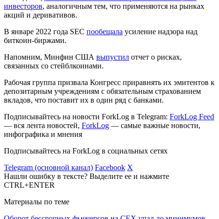
инвесторов
, аналогичным тем, что применяются на рынках
акций и деривативов.
В январе 2022 года SEC
пообещала
усиление надзора над
биткоин-биржами.
Напомним, Минфин США
выпустил
отчет о рисках,
связанных со стейблкоинами.
Рабочая группа призвала Конгресс приравнять их эмитентов к
депозитарным учреждениям с обязательным страхованием
вкладов, что поставит их в один ряд с банками.
Подписывайтесь на новости ForkLog в Telegram:
ForkLog Feed
— вся лента новостей,
ForkLog
— самые важные новости,
инфографика и мнения
Подписывайтесь на ForkLog в социальных сетях
Telegram (основной канал)
Facebook
X
Нашли ошибку в тексте? Выделите ее и нажмите
CTRL+ENTER
Материалы по теме
Оборот бессрочных фьючерсов на CEX упал до минимумов