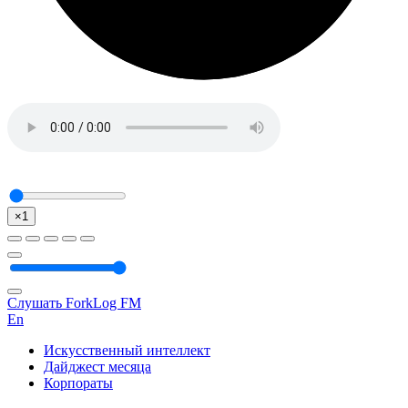
×1
Слушать ForkLog FM
En
Искусственный интеллект
Дайджест месяца
Корпораты