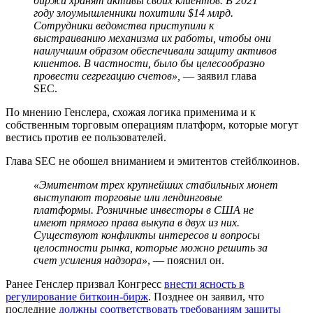
биржи хранят активы своих клиентов. В 2021
году злоумышленники похитили $14 млрд.
Сотрудники ведомства приступили к
выстраиванию механизма их работы, чтобы они
наилучшим образом обеспечивали защиту активов
клиентов. В частности, было бы целесообразно
провести сегрегацию счетов»,
— заявил глава
SEC.
По мнению Генслера, схожая логика применима и к
собственным торговым операциям платформ, которые могут
вестись против ее пользователей.
Глава SEC не обошел вниманием и эмитентов стейблкоинов.
«Эмитентом трех крупнейших стабильных монет
выступают торговые или лендинговые
платформы. Розничные инвесторы в США не
имеют прямого права выкупа в двух из них.
Существуют конфликты интересов и вопросы
целостности рынка, которые можно решить за
счет усиления надзора»
, — пояснил он.
Ранее Генслер призвал Конгресс
внести ясность в
регулирование биткоин-бирж
. Позднее он заявил, что
последние
должны соответствовать требованиям защиты