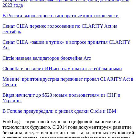
2023 года
В России вырос спрос на аппаратные криптокошельки
Сенат США перенес голосование по CLARITY Act на
сентябрь
Сенат США «зашел в тупик» в вопросе принятия CLARITY
Act
Circle назвала валидаторов блокчейна Arc
Cloudflare позволит ИИ-агентам платить стейблкоинами
Мнение: криптоиндустрия переживет провал CLARITY Act в
Сенате
Bitget начислит до $520 новым пользователям из СНГ и
Украины
В Fortune предупредили о рисках сделки Circle и IBM
ForkLog — культовый журнал о цифровой экономике и
технологиях будущего. С 2014 года документируем развитие
биткоина, искусственного интеллекта, квантовых технологий