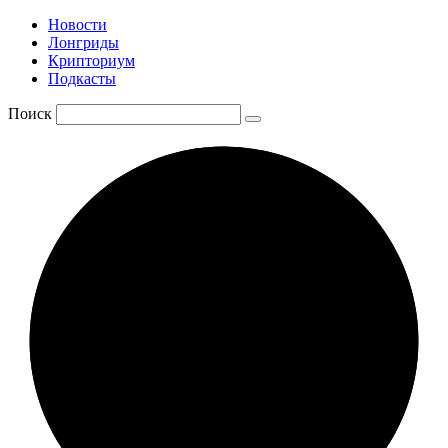
Новости
Лонгриды
Крипториум
Подкасты
Поиск