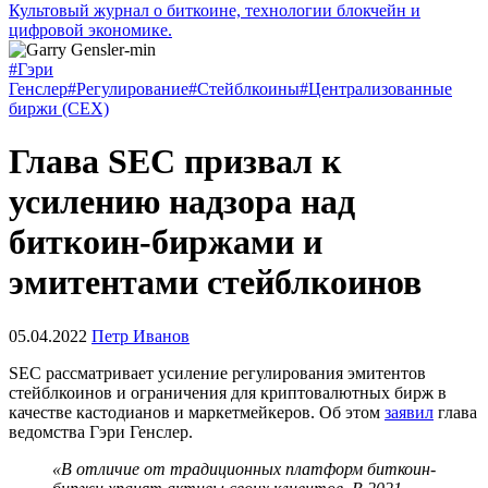
Культовый журнал о биткоине, технологии блокчейн и
цифровой экономике.
#Гэри
Генслер
#Регулирование
#Стейблкоины
#Централизованные
биржи (CEX)
Глава SEC призвал к
усилению надзора над
биткоин-биржами и
эмитентами стейблкоинов
05.04.2022
Петр Иванов
SEC
рассматривает усиление регулирования эмитентов
стейблкоинов и ограничения для криптовалютных бирж в
качестве кастодианов и маркетмейкеров. Об этом
заявил
глава
ведомства Гэри Генслер.
«В отличие от традиционных платформ биткоин-