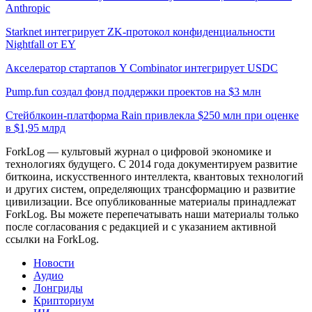
Anthropic
Starknet интегрирует ZK-протокол конфиденциальности
Nightfall от EY
Акселератор стартапов Y Combinator интегрирует USDC
Pump.fun создал фонд поддержки проектов на $3 млн
Стейблкоин-платформа Rain привлекла $250 млн при оценке
в $1,95 млрд
ForkLog — культовый журнал о цифровой экономике и
технологиях будущего. С 2014 года документируем развитие
биткоина, искусственного интеллекта, квантовых технологий
и других систем, определяющих трансформацию и развитие
цивилизации.
Все опубликованные материалы принадлежат
ForkLog. Вы можете перепечатывать наши материалы только
после согласования с редакцией и с указанием активной
ссылки на ForkLog.
Новости
Аудио
Лонгриды
Крипториум