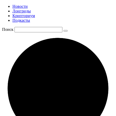
Новости
Лонгриды
Крипториум
Подкасты
Поиск