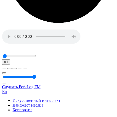
×1
Слушать ForkLog FM
En
Искусственный интеллект
Дайджест месяца
Корпораты