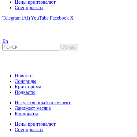
Цены криптовалют
Спецпроекты
Telegram (AI)
YouTube
Facebook
X
En
Новости
Лонгриды
Крипториум
Подкасты
Искусственный интеллект
Дайджест месяца
Корпораты
Цены криптовалют
Спецпроекты