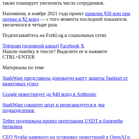
также планирует увеличить число сотрудников.
Напомним, в ноябре 2021 года проект
привлек $50 млн при
оценке в $2 млрд
— с того момента последний показатель
увеличился в четыре раза.
Подписывайтесь на ForkLog в социальных сетях
Telegram (основной канал)
Facebook
X
Нашли ошибку в тексте? Выделите ее и нажмите
CTRL+ENTER
Материалы по теме
StarkWare представила дорожную карту защиты Starknet от
квантовых угроз
Google инвестирует до $40 млрд в Anthropic
StarkWare сократит штат и реорганизуется в два
подразделения
Tether поддержала проект интеграции USDT в блокчейн
биткоина
CEO Nvidia намекнул на остановку инвестиций в OpenAI и