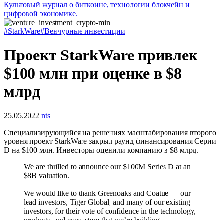
Культовый журнал о биткоине, технологии блокчейн и
цифровой экономике.
#StarkWare
#Венчурные инвестиции
Проект StarkWare привлек
$100 млн при оценке в $8
млрд
25.05.2022
nts
Специализирующийся на решениях масштабирования второго
уровня проект StarkWare закрыл раунд финансирования Серии
D на $100 млн. Инвесторы оценили компанию в $8 млрд.
We are thrilled to announce our $100M Series D at an
$8B valuation.
We would like to thank Greenoaks and Coatue — our
lead investors, Tiger Global, and many of our existing
investors, for their vote of confidence in the technology,
products, and ecosystem that we’re building.