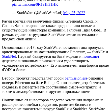
pic.twitter.com/0R1e1h31HK
— StarkWare (@StarkWareLtd)
May 25, 2022
Раунд возглавили венчурные фирмы Greenoaks Capital и
Coatue. Финансирование также предоставили новые и
существующие инвесторы компании, включая Tiger Global. В
рамках сделки сотрудники StarkWare имели возможность
продать свои акции.
Основанная в 2017 году StarkWare поставляет два продукта,
ориентированные на масштабирование Ethereum, — StarkEx и
StarkNet
. Первый базируется на
SaaS
-модели и
позволяет
децентрализованным приложениям удовлетворить
«конкретные потребности». Его используют платформы вроде
dYdX и Sorare.
Второй продукт представляет собой
permissionless
-решение
поверх Ethereum на базе Rollup. Он позволяет разработчикам
создавать и развертывать собственные смарт-контракты, а
также взаимодействовать с другими приложениями.
Полученные от инвесторов средства компания направит на
расширение линейки продуктов, развитие бизнеса и
построение экосистемы вокруг StarkEx и StarkNet. StarkWare