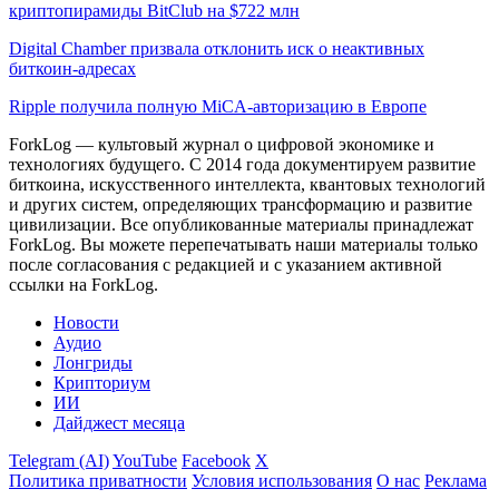
криптопирамиды BitClub на $722 млн
Digital Chamber призвала отклонить иск о неактивных
биткоин-адресах
Ripple получила полную MiCA-авторизацию в Европе
ForkLog — культовый журнал о цифровой экономике и
технологиях будущего. С 2014 года документируем развитие
биткоина, искусственного интеллекта, квантовых технологий
и других систем, определяющих трансформацию и развитие
цивилизации.
Все опубликованные материалы принадлежат
ForkLog. Вы можете перепечатывать наши материалы только
после согласования с редакцией и с указанием активной
ссылки на ForkLog.
Новости
Аудио
Лонгриды
Крипториум
ИИ
Дайджест месяца
Telegram (AI)
YouTube
Facebook
X
Политика приватности
Условия использования
О нас
Реклама