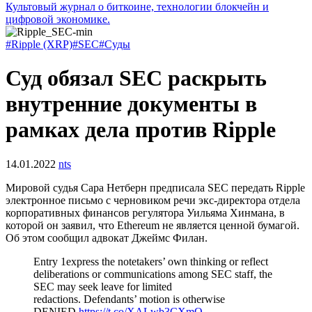
Культовый журнал о биткоине, технологии блокчейн и
цифровой экономике.
#Ripple (XRP)
#SEC
#Суды
Суд обязал SEC раскрыть
внутренние документы в
рамках дела против Ripple
14.01.2022
nts
Мировой судья Сара Нетберн предписала
SEC
передать Ripple
электронное письмо с черновиком речи экс-директора отдела
корпоративных финансов регулятора Уильяма Хинмана, в
которой он заявил, что Ethereum не является ценной бумагой.
Об этом сообщил адвокат Джеймс Филан.
Entry 1express the notetakers’ own thinking or reflect
deliberations or communications among SEC staff, the
SEC may seek leave for limited
redactions. Defendants’ motion is otherwise
DENIED.
https://t.co/XALwb3CXmQ