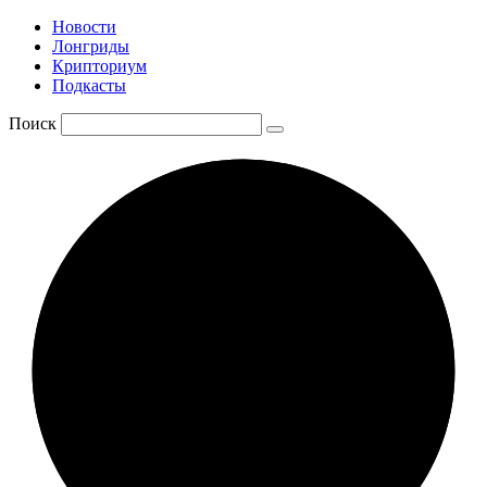
Новости
Лонгриды
Крипториум
Подкасты
Поиск