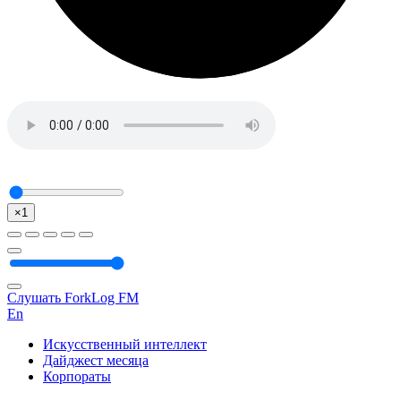
×1
Слушать ForkLog FM
En
Искусственный интеллект
Дайджест месяца
Корпораты