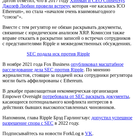
Дитон отметил, что в 2017 году
Хинман и CEO ConsenSys
Джозеф Любин провели встречу
, которая «не касалась ICO
Ethereum», но стала «началом очень взаимовыгодного
“союза“».
Вместе с тем регулятор не обязан раскрывать документы,
связанные с юридическим анализом XRP. Комиссия также
вправе отказать в раскрытии записей о встречах сотрудников
с представителями Ripple и межведомственных обсуждениях.
SEC подала иск против Ripple
В ноябре 2021 года Fox Business
опубликовал масштабное
расследование дела SEC против Ripple
. По мнению
журналистов, стоящие за подачей иска сотрудники регулятора
могли быть аффилированы с Ethereum.
В декабре правозащитная некоммерческая организация
Empower Oversight
потребовала от SEC раскрыть документы
,
касающиеся потенциального конфликта интересов в
действиях бывших высокопоставленных чиновников.
Напомним, глава Ripple Брэд Гарлингхаус
допустил успешное
разрешение спора с SEC
в 2022 году.
Подписывайтесь на новости ForkLog в
VK
.