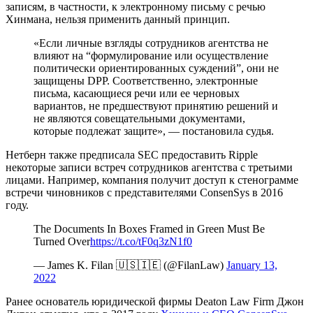
записям, в частности, к электронному письму с речью
Хинмана, нельзя применить данный принцип.
«Если личные взгляды сотрудников агентства не
влияют на “формулирование или осуществление
политически ориентированных суждений”, они не
защищены DPP. Соответственно, электронные
письма, касающиеся речи или ее черновых
вариантов, не предшествуют принятию решений и
не являются совещательными документами,
которые подлежат защите», — постановила судья.
Нетберн также предписала SEC предоставить Ripple
некоторые записи встреч сотрудников агентства с третьими
лицами. Например, компания получит доступ к стенограмме
встречи чиновников с представителями ConsenSys в 2016
году.
The Documents In Boxes Framed in Green Must Be
Turned Over
https://t.co/tF0q3zN1f0
— James K. Filan 🇺🇸🇮🇪 (@FilanLaw)
January 13,
2022
Ранее основатель юридической фирмы Deaton Law Firm Джон