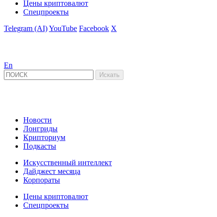
Цены криптовалют
Спецпроекты
Telegram (AI)
YouTube
Facebook
X
En
Новости
Лонгриды
Крипториум
Подкасты
Искусственный интеллект
Дайджест месяца
Корпораты
Цены криптовалют
Спецпроекты