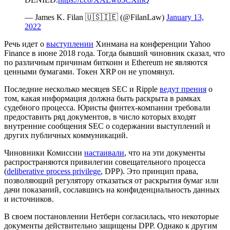
— James K. Filan 🇺🇸🇮🇪 (@FilanLaw)
January 13,
2022
Речь идет о
выступлении
Хинмана на конференции Yahoo
Finance в июне 2018 года. Тогда бывший чиновник сказал, что
по различным причинам биткоин и Ethereum не являются
ценными бумагами. Токен XRP он не упомянул.
Последние несколько месяцев SEC и Ripple
ведут прения
о
том, какая информация должна быть раскрыта в рамках
судебного процесса. Юристы финтех-компании требовали
предоставить ряд документов, в число которых входят
внутренние сообщения SEC о содержании выступлений и
других публичных коммуникаций.
Чиновники Комиссии
настаивали
, что на эти документы
распространяются привилегии совещательного процесса
(
deliberative process privilege
, DPP). Это принцип права,
позволяющий регулятору отказаться от раскрытия бумаг или
дачи показаний, сославшись на конфиденциальность данных
и источников.
В своем постановлении Нетберн согласилась, что некоторые
документы действительно защищены DPP. Однако к другим