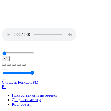
×1
Слушать ForkLog FM
En
Искусственный интеллект
Дайджест месяца
Корпораты