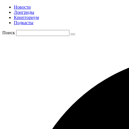
Новости
Лонгриды
Крипториум
Подкасты
Поиск