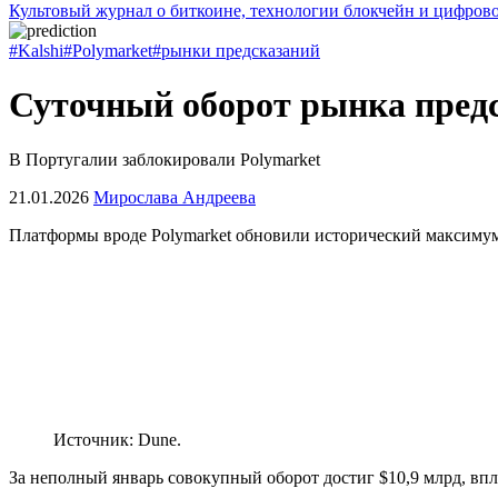
Культовый журнал о биткоине, технологии блокчейн и цифров
#Kalshi
#Polymarket
#рынки предсказаний
Суточный оборот рынка пред
В Португалии заблокировали Polymarket
21.01.2026
Мирослава Андреева
Платформы вроде Polymarket обновили исторический максимум
Источник: Dune.
За неполный январь совокупный оборот достиг $10,9 млрд, вп