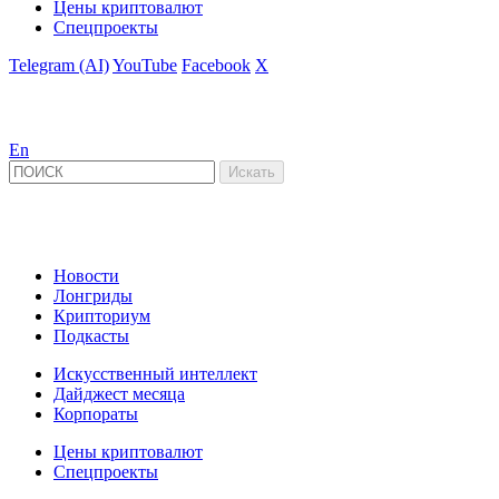
Цены криптовалют
Спецпроекты
Telegram (AI)
YouTube
Facebook
X
En
Новости
Лонгриды
Крипториум
Подкасты
Искусственный интеллект
Дайджест месяца
Корпораты
Цены криптовалют
Спецпроекты