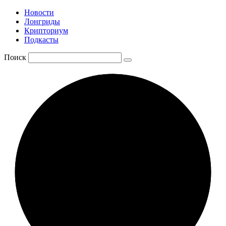
Новости
Лонгриды
Крипториум
Подкасты
Поиск