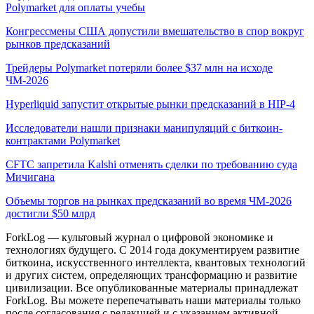
Polymarket для оплаты учебы
Конгрессмены США допустили вмешательство в спор вокруг
рынков предсказаний
Трейдеры Polymarket потеряли более $37 млн на исходе
ЧМ-2026
Hyperliquid запустит открытые рынки предсказаний в HIP-4
Исследователи нашли признаки манипуляций с биткоин-
контрактами Polymarket
CFTC запретила Kalshi отменять сделки по требованию суда
Мичигана
Объемы торгов на рынках предсказаний во время ЧМ-2026
достигли $50 млрд
ForkLog — культовый журнал о цифровой экономике и
технологиях будущего. С 2014 года документируем развитие
биткоина, искусственного интеллекта, квантовых технологий
и других систем, определяющих трансформацию и развитие
цивилизации.
Все опубликованные материалы принадлежат
ForkLog. Вы можете перепечатывать наши материалы только
после согласования с редакцией и с указанием активной