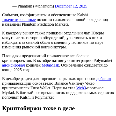
— Phantom (@phantom)
December 12, 2025
События, коэффициенты и обеспеченные Kalshi
токенизированные
позиции находятся в новой вкладке под
названием Phantom Prediction Markets.
К каждому рынку также привязан отдельный чат. Юзеры
могут читать историю обсуждений, участвовать в них и
наблюдать за сменой общего мнения участников по мере
изменения рыночной конъюнктуры.
Площадки предсказаний привлекают все больше
криптопроектов. В октябре нативную интеграцию Polymarket
анонсировал
кошелек
MetaMask
. Обновление ожидается до
конца 2025 года.
В декабре раздел для торговли на рынках прогнозов
добавил
принадлежащий основателю Binance Чанпэну Чжао
криптокошелек Trust Wallet. Первым стал
Web3
-протокол
Myriad. В ближайшее время список поддерживаемых сервисов
пополнят Kalshi и Polymarket.
Криптобиржи тоже в деле