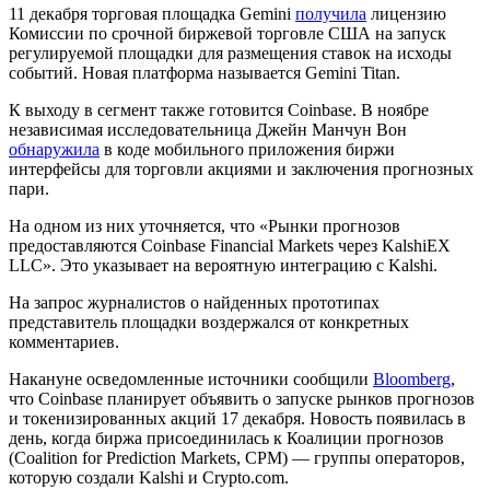
11 декабря торговая площадка Gemini
получила
лицензию
Комиссии по срочной биржевой торговле США на запуск
регулируемой площадки для размещения ставок на исходы
событий. Новая платформа называется Gemini Titan.
К выходу в сегмент также готовится Coinbase. В ноябре
независимая исследовательница Джейн Манчун Вон
обнаружила
в коде мобильного приложения биржи
интерфейсы для торговли акциями и заключения прогнозных
пари.
На одном из них уточняется, что «Рынки прогнозов
предоставляются Coinbase Financial Markets через KalshiEX
LLC». Это указывает на вероятную интеграцию с Kalshi.
На запрос журналистов о найденных прототипах
представитель площадки воздержался от конкретных
комментариев.
Накануне осведомленные источники сообщили
Bloomberg
,
что Coinbase планирует объявить о запуске рынков прогнозов
и токенизированных акций 17 декабря. Новость появилась в
день, когда биржа присоединилась к Коалиции прогнозов
(Coalition for Prediction Markets, CPM) — группы операторов,
которую создали Kalshi и Crypto.com.