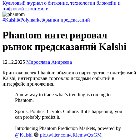
Культовый журнал о биткоине, технологии блокчейн и
цифровой экономике.
#Kalshi
#Polymarket
#рынки предсказаний
Phantom интегрировал
рынок предсказаний Kalshi
12.12.2025
Мирослава Андреева
Криптокошелек Phantom объявил о партнерстве с платформой
Kalshi, интегрировав торговлю исходами событий в
интерфейс приложения.
A new way to trade what’s trending is coming to
Phantom.
Sports. Politics. Crypto. Culture. If it’s happening, you
can probably predict it.
Introducing Phantom Prediction Markets, powered by
@Kalshi
🟢
pic.twitter.com/eRIemwQxGM