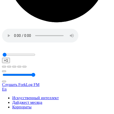
×1
Слушать ForkLog FM
En
Искусственный интеллект
Дайджест месяца
Корпораты