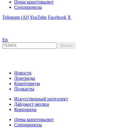
Цены криптовалют
Спецпроекты
Telegram (AI)
YouTube
Facebook
X
En
Новости
Лонгриды
Крипториум
Подкасты
Искусственный интеллект
Дайджест месяца
Корпораты
Цены криптовалют
Спецпроекты