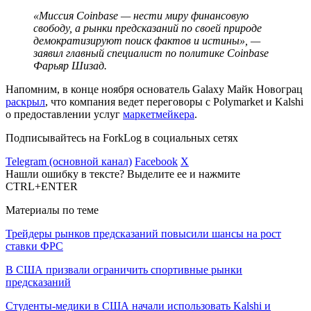
«Миссия Coinbase — нести миру финансовую
свободу, а рынки предсказаний по своей природе
демократизируют поиск фактов и истины», —
заявил главный специалист по политике Coinbase
Фарьяр Шизад.
Напомним, в конце ноября основатель Galaxy Майк Новограц
раскрыл
, что компания ведет переговоры с Polymarket и Kalshi
о предоставлении услуг
маркетмейкера
.
Подписывайтесь на ForkLog в социальных сетях
Telegram (основной канал)
Facebook
X
Нашли ошибку в тексте? Выделите ее и нажмите
CTRL+ENTER
Материалы по теме
Трейдеры рынков предсказаний повысили шансы на рост
ставки ФРС
В США призвали ограничить спортивные рынки
предсказаний
Студенты-медики в США начали использовать Kalshi и