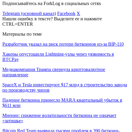
Подписывайтесь на ForkLog в социальных сетях
Telegram (основной канал)
Facebook
X
Нашли ошибку в тексте? Выделите ее и нажмите
CTRL+ENTER
Материалы по теме
Разработчик указал на риск потери биткоинов из-за BIP-110
Хакеры опустошили Lightning-узлы через уязвимость в
BTCPay
Медиакомпания Трампа свернула криптовалютное
направление
SpaceX и Tesla инвестируют $17 млрд в строительство завода
по производству чипов
Падение биткоина принесло MARA квартальный убыток в
$611 млн
Мнение: снижение волатильности биткоина не означает
«затишье»
Bitcoin Red Team выявила тысячи проблем в 390 биткоин-