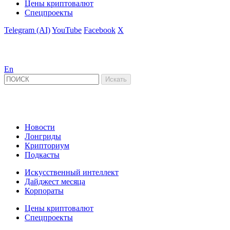
Цены криптовалют
Спецпроекты
Telegram (AI)
YouTube
Facebook
X
En
Новости
Лонгриды
Крипториум
Подкасты
Искусственный интеллект
Дайджест месяца
Корпораты
Цены криптовалют
Спецпроекты