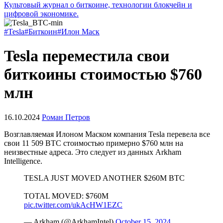
Культовый журнал о биткоине, технологии блокчейн и
цифровой экономике.
#Tesla
#Биткоин
#Илон Маск
Tesla переместила свои
биткоины стоимостью $760
млн
16.10.2024
Роман Петров
Возглавляемая Илоном Маском компания Tesla перевела все
свои 11 509 BTC стоимостью примерно $760 млн на
неизвестные адреса. Это следует из данных Arkham
Intelligence.
TESLA JUST MOVED ANOTHER $260M BTC
TOTAL MOVED: $760M
pic.twitter.com/ukAcHW1EZC
— Arkham (@ArkhamIntel)
October 15, 2024