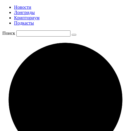
Новости
Лонгриды
Крипториум
Подкасты
Поиск