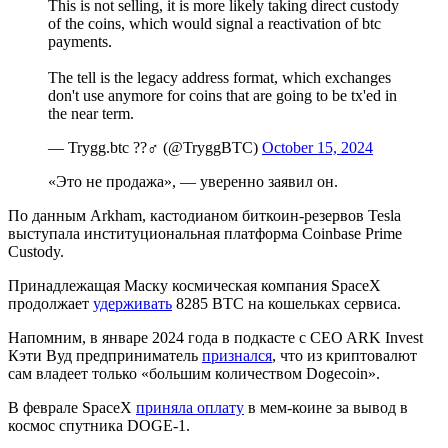
This is not selling, it is more likely taking direct custody
of the coins, which would signal a reactivation of btc
payments.
The tell is the legacy address format, which exchanges
don't use anymore for coins that are going to be tx'ed in
the near term.
— Trygg.btc ??‍♂️ (@TryggBTC)
October 15, 2024
«Это не продажа», — уверенно заявил он.
По данным Arkham, кастодианом биткоин-резервов Tesla
выступала институциональная платформа Coinbase Prime
Custody.
Принадлежащая Маску космическая компания SpaceX
продолжает
удерживать
8285 BTC на кошельках сервиса.
Напомним, в январе 2024 года в подкасте с CEO ARK Invest
Кэти Вуд предприниматель
признался
, что из криптовалют
сам владеет только «большим количеством Dogecoin».
В феврале SpaceX
приняла оплату
в мем-коине за вывод в
космос спутника DOGE-1.