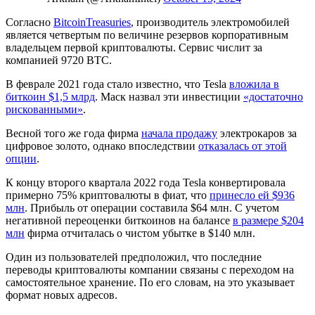
Согласно
BitcoinTreasuries
, производитель электромобилей
является четвертым по величине резервов корпоративным
владельцем первой криптовалюты. Сервис числит за
компанией 9720 BTC.
В феврале 2021 года стало известно, что Tesla
вложила в
биткоин $1,5 млрд
. Маск назвал эти инвестиции
«достаточно
рискованными»
.
Весной того же года фирма
начала продажу
электрокаров за
цифровое золото, однако впоследствии
отказалась от этой
опции
.
К концу второго квартала 2022 года Tesla конвертировала
примерно 75% криптовалюты в фиат, что
принесло ей $936
млн
. Прибыль от операции составила $64 млн. С учетом
негативной переоценки биткоинов на балансе
в размере $204
млн
фирма отчиталась о чистом убытке в $140 млн.
Один из пользователей предположил, что последние
переводы криптовалюты компании связаны с переходом на
самостоятельное хранение. По его словам, на это указывает
формат новых адресов.