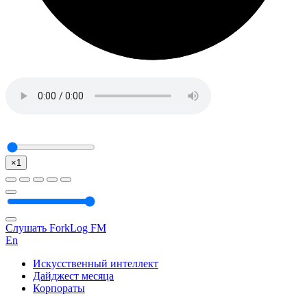
×1
Слушать ForkLog FM
En
Искусственный интеллект
Дайджест месяца
Корпораты