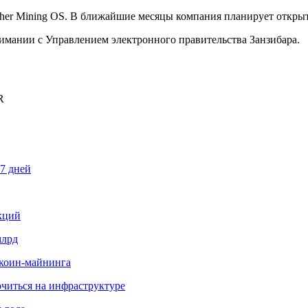
her Mining OS. В ближайшие месяцы компания планирует открыт
мании с Управлением электронного правительства Занзибара.
R
87 дней
кций
млрд
иткоин-майнинга
читься на инфраструктуре