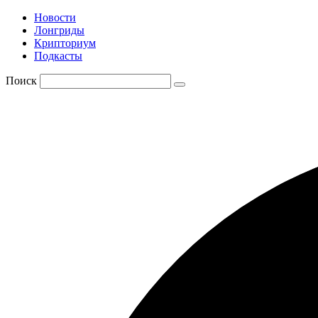
Новости
Лонгриды
Крипториум
Подкасты
Поиск