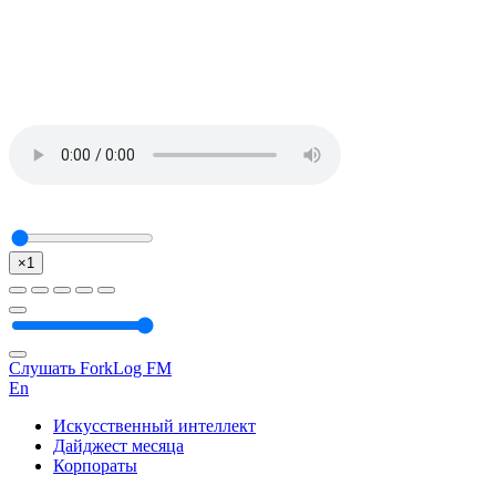
×1
Слушать ForkLog FM
En
Искусственный интеллект
Дайджест месяца
Корпораты