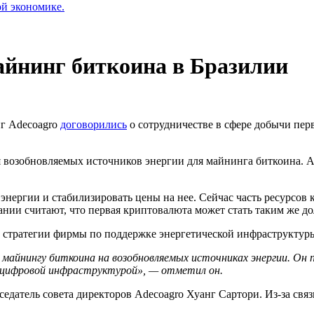
ой экономике.
майнинг биткоина в Бразилии
нг Adecoagro
договорились
о сотрудничестве в сфере добычи пе
я возобновляемых источников энергии для майнинга биткоина. 
нергии и стабилизировать цены на нее. Сейчас часть ресурсов 
нии считают, что первая криптовалюта может стать таким же до
тью стратегии фирмы по поддержке энергетической инфраструкту
айнингу биткоина на возобновляемых источниках энергии. Он п
ой цифровой инфраструктурой», — отметил он.
дседатель совета директоров Adecoagro Хуанг Сартори. Из-за св