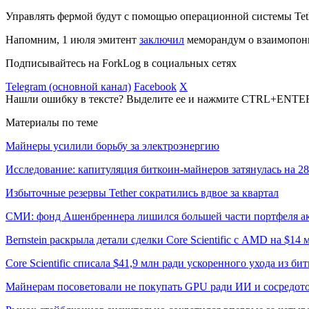
Управлять фермой будут с помощью операционной системы Tet
Напомним, 1 июля эмитент
заключил
меморандум о взаимопони
Подписывайтесь на ForkLog в социальных сетях
Telegram (основной канал)
Facebook
X
Нашли ошибку в тексте? Выделите ее и нажмите CTRL+ENTE
Материалы по теме
Майнеры усилили борьбу за электроэнергию
Исследование: капитуляция биткоин-майнеров затянулась на 2
Избыточные резервы Tether сократились вдвое за квартал
СМИ: фонд Ашенбреннера лишился большей части портфеля а
Bernstein раскрыла детали сделки Core Scientific с AMD на $14 
Core Scientific списала $41,9 млн ради ускоренного ухода из б
Майнерам посоветовали не покупать GPU ради ИИ и сосредото