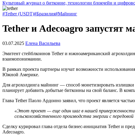
Культовый журнал о биткоине, технологии блокчейн и цифров
#Tether (USDT)
#Бразилия
#Майнинг
Tether и Adecoagro запустят 
03.07.2025
Елена Васильева
Эмитент стейблкоинов Tether и южноамериканский агрохолди
взаимопонимании.
В рамках проекта партнеры изучат возможности использовани
Южной Америке.
Для агрохолдинга майнинг — способ монетизировать излишки э
планирует добавить добытые биткоины на свой баланс. В компа
Глава Tether Паоло Ардоино заявил, что проект является час
«Этот проект — еще один шаг в нашей приверженности м
сельскохозяйственного производства энергии с передов
Сделку курировал глава отдела бизнес-инициатив Tether и пре
Adecoagro.