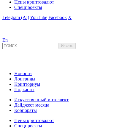
Цены криптовалют
Спецпроекты
Telegram (AI)
YouTube
Facebook
X
En
Новости
Лонгриды
Крипториум
Подкасты
Искусственный интеллект
Дайджест месяца
Корпораты
Цены криптовалют
Спецпроекты