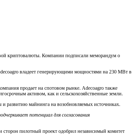
рвой криптовалюты. Компании подписали меморандум о
Adecoagro владеет генерирующими мощностями на 230 МВт в
компания продает на спотовом рынке. Adecoagro также
лгосрочным активом, как и сельскохозяйственные земли.
ры и развитию майнинга на возобновляемых источниках.
одчеркивает потенциал для согласования
язи сторон пилотный проект одобрил независимый комитет