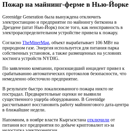
Пожар на майнинг-ферме в Нью-Йорке
Greenidge Generation была вынуждена отключить
электростанцию и предприятие по майнингу биткоина в
Дрездене (штат Нью-Йорк) после того, как неисправность в
электрораспределительном устройстве привела к пожару.
Согласно
TheMinerMag
, объект вырабатывает 106 МВт на
природном газе. Энергия используется для питания парка
собственных установок, а также размещенных на условиях
хостинга устройств NYDIG.
По заявлению компании, произошедший инцидент привел к
срабатыванию автоматических протоколов безопасности, что
немедленно обесточило предприятие.
В результате быстро локализованного пожара никто не
пострадал. Предварительные оценки не выявили
существенного ущерба оборудованию. В Greenidge
рассчитывают восстановить работу майнингового дата-центра
в ближайшие недели.
Напомним, в ноябре власти Кыргызстана
отключили
от
питания все предприятия по добыче криптовалют из-за
недостатка электроэнергии.