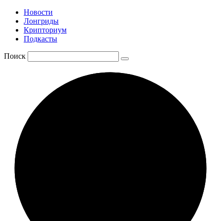
Новости
Лонгриды
Крипториум
Подкасты
Поиск