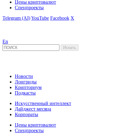
Цены криптовалют
Спецпроекты
Telegram (AI)
YouTube
Facebook
X
En
Новости
Лонгриды
Крипториум
Подкасты
Искусственный интеллект
Дайджест месяца
Корпораты
Цены криптовалют
Спецпроекты