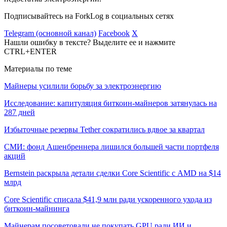
Подписывайтесь на ForkLog в социальных сетях
Telegram (основной канал)
Facebook
X
Нашли ошибку в тексте? Выделите ее и нажмите
CTRL+ENTER
Материалы по теме
Майнеры усилили борьбу за электроэнергию
Исследование: капитуляция биткоин-майнеров затянулась на
287 дней
Избыточные резервы Tether сократились вдвое за квартал
СМИ: фонд Ашенбреннера лишился большей части портфеля
акций
Bernstein раскрыла детали сделки Core Scientific с AMD на $14
млрд
Core Scientific списала $41,9 млн ради ускоренного ухода из
биткоин-майнинга
Майнерам посоветовали не покупать GPU ради ИИ и