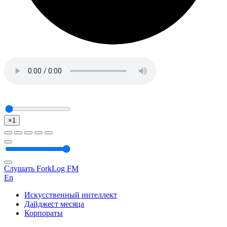
×1
Слушать ForkLog FM
En
Искусственный интеллект
Дайджест месяца
Корпораты