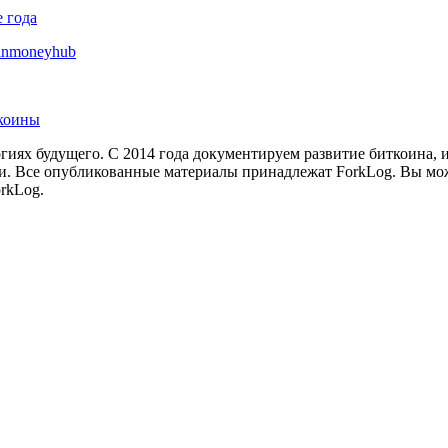
 года
inmoneyhub
лкоины
иях будущего. С 2014 года документируем развитие биткоина, 
и.
Все опубликованные материалы принадлежат ForkLog. Вы мож
rkLog.