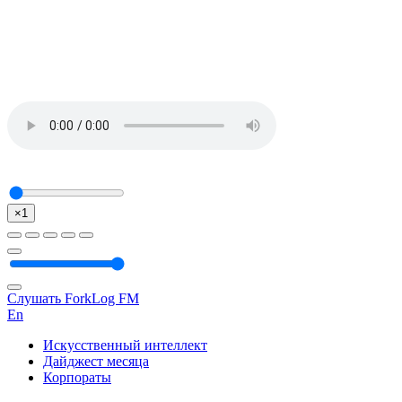
×1
Слушать ForkLog FM
En
Искусственный интеллект
Дайджест месяца
Корпораты