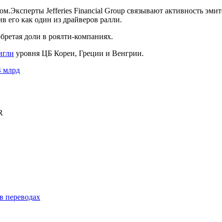
Эксперты Jefferies Financial Group связывают активность эмит
в его как один из драйверов ралли.
бретая доли в роялти-компаниях.
игли
уровня ЦБ Кореи, Греции и Венгрии.
4 млрд
R
в переводах