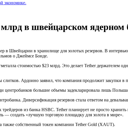
ой экономике.
3 млрд в швейцарском ядерном 
кер в Швейцарии в хранилище для золотых резервов. В интервь
ильмов о Джеймсе Бонде.
гметалла стоимостью $23 млрд. Это делает Tether держателем о
слитков. Ардоино заявил, что компания продолжит закупки в п
еди центробанков большие объемы задекларировала лишь Польша
нтробанка. Диверсификация резервов стала ответом на девальва
трейдеров из банка HSBC. Tether планирует не просто хранить 
 — создать «лучшую торговую площадку для золота в мире».
а также собственный токен компании Tether Gold (XAUT).