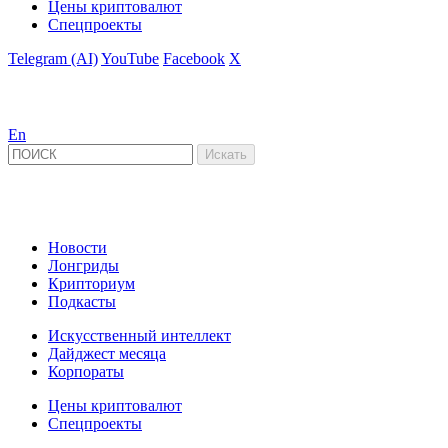
Цены криптовалют
Спецпроекты
Telegram (AI)
YouTube
Facebook
X
En
Новости
Лонгриды
Крипториум
Подкасты
Искусственный интеллект
Дайджест месяца
Корпораты
Цены криптовалют
Спецпроекты