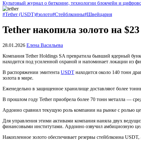
Культовый журнал о биткоине, технологии блокчейн и цифров
#Tether (USDT)
#золото
#Стейблкоины
#Швейцария
Tether накопила золото на $2
28.01.2026
Елена Васильева
Компания Tether Holdings SA превратила бывший ядерный бун
находится под усиленной охраной и напоминает локации из ф
В распоряжении эмитента
USDT
находится около 140 тонн дра
золота в мире.
Еженедельно в защищенное хранилище доставляют более тонны 
В прошлом году Tether приобрела более 70 тонн металла — ср
Ардоино сравнил текущую роль компании на рынке с ролью це
Для управления этими активами компания наняла двух ведущих 
финансовыми институтами. Ардоино озвучил амбициозную цель
Накопленное золото обеспечивает резервы стейблкоина USDT, 