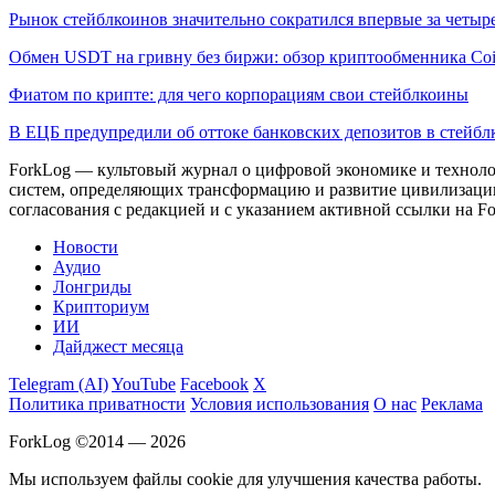
Рынок стейблкоинов значительно сократился впервые за четыре
Обмен USDT на гривну без биржи: обзор криптообменника Co
Фиатом по крипте: для чего корпорациям свои стейблкоины
В ЕЦБ предупредили об оттоке банковских депозитов в стейб
ForkLog — культовый журнал о цифровой экономике и технолог
систем, определяющих трансформацию и развитие цивилизаци
согласования с редакцией и с указанием активной ссылки на Fo
Новости
Аудио
Лонгриды
Крипториум
ИИ
Дайджест месяца
Telegram (AI)
YouTube
Facebook
X
Политика приватности
Условия использования
О нас
Реклама
ForkLog ©2014 — 2026
Мы используем файлы cookie для улучшения качества работы.