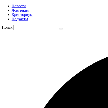
Новости
Лонгриды
Крипториум
Подкасты
Поиск