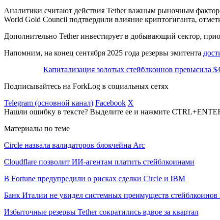
Аналитики считают действия Tether важным рыночным фактором.
World Gold Council подтвердили влияние криптогиганта, отмети
Дополнительно Tether инвестирует в добывающий сектор, прио
Напомним, на конец сентября 2025 года резервы эмитента
дост
Капитализация золотых стейблкоинов превысила $
Подписывайтесь на ForkLog в социальных сетях
Telegram (основной канал)
Facebook
X
Нашли ошибку в тексте? Выделите ее и нажмите CTRL+ENTE
Материалы по теме
Circle назвала валидаторов блокчейна Arc
Cloudflare позволит ИИ-агентам платить стейблкоинами
В Fortune предупредили о рисках сделки Circle и IBM
Банк Италии не увидел системных преимуществ стейблкоинов 
Избыточные резервы Tether сократились вдвое за квартал