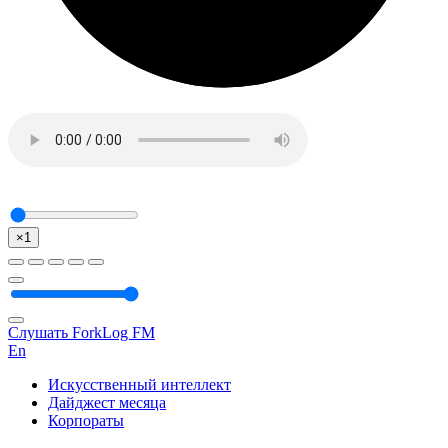
×1
Слушать ForkLog FM
En
Искусственный интеллект
Дайджест месяца
Корпораты