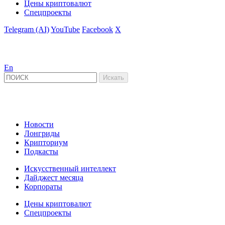
Цены криптовалют
Спецпроекты
Telegram (AI)
YouTube
Facebook
X
En
Новости
Лонгриды
Крипториум
Подкасты
Искусственный интеллект
Дайджест месяца
Корпораты
Цены криптовалют
Спецпроекты