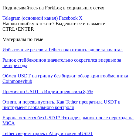
Подписывайтесь на ForkLog в социальных сетях
Telegram (основной канал)
Facebook
X
Нашли ошибку в тексте? Выделите ее и нажмите
CTRL+ENTER
Материалы по теме
Избыточные резервы Tether сократились вдвое за квартал
Рынок стейблкоинов значительно сократился впервые за
четыре года
Обмен USDT на гривну без биржи: обзор криптообменника
Coinmoneyhub
Премия по USDT в Индии превысила 8,5%
Отнять и перевыпустить. Как Tether превратила USDT в
инструмент глобального контроля
Европа остается без USDT? Что ждет рынок после перехода на
MiCA
Tether свернет проект Alloy и токен aUSDT