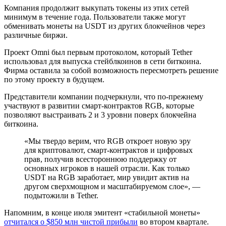
Компания продолжит выкупать токены из этих сетей
минимум в течение года. Пользователи также могут
обменивать монеты на USDT из других блокчейнов через
различные биржи.
Проект Omni был первым протоколом, который Tether
использовал для выпуска стейблкоинов в сети биткоина.
Фирма оставила за собой возможность пересмотреть решение
по этому проекту в будущем.
Представители компании подчеркнули, что по-прежнему
участвуют в развитии смарт-контрактов
RGB
, которые
позволяют выстраивать 2 и 3 уровни поверх блокчейна
биткоина.
«Мы твердо верим, что RGB откроет новую эру
для криптовалют, смарт-контрактов и цифровых
прав, получив всестороннюю поддержку от
основных игроков в нашей отрасли. Как только
USDT на RGB заработает, мир увидит актив на
другом сверхмощном и масштабируемом слое», —
подытожили в Tether.
Напомним, в конце июля эмитент «стабильной монеты»
отчитался о $850 млн чистой прибыли
во втором квартале.