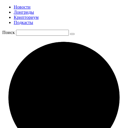
Новости
Лонгриды
Крипториум
Подкасты
Поиск