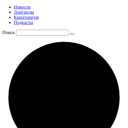
Новости
Лонгриды
Крипториум
Подкасты
Поиск