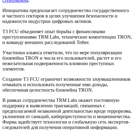
стейблкоина
.
Инициатива предполагает сотрудничество государственного
и частного секторов в целях улучшения безопасности и
надежности индустрии цифровых активов.
T3 FCU объединяет опыт борьбы с финансовыми
преступлениями TRM Labs, технические компетенции TRON,
и команду внешних расследований Tether.
Участники альянса отметили, что по мере популяризации
блокчейна TRON и числа его пользователей, растет и его
нежелательная подверженность влиянию преступных
элементов.
Создание T3 FCU ограничит возможности злоумышленников
отмывать и использовать полученные ими доходы,
обеспечивая целостность блокчейна TRON.
В рамках сотрудничества TRM Labs окажет постоянную
поддержку в выявлении транзакций, связанных с
предполагаемой незаконной деятельностью вроде терроризма,
уклонения от санкций, киберпреступности и мошенничества.
Фирма задействует технологии и глобальную сеть экспертов-
следователей для получения оперативной информации.