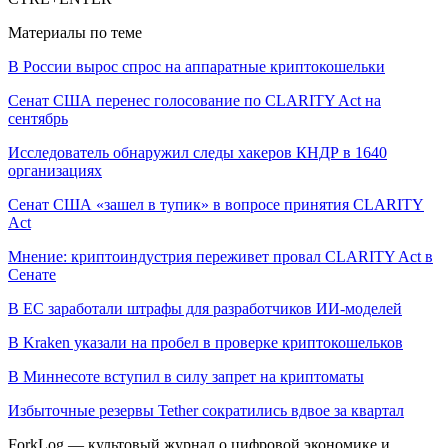
Материалы по теме
В России вырос спрос на аппаратные криптокошельки
Сенат США перенес голосование по CLARITY Act на
сентябрь
Исследователь обнаружил следы хакеров КНДР в 1640
организациях
Сенат США «зашел в тупик» в вопросе принятия CLARITY
Act
Мнение: криптоиндустрия переживет провал CLARITY Act в
Сенате
В ЕС заработали штрафы для разработчиков ИИ-моделей
В Kraken указали на пробел в проверке криптокошельков
В Миннесоте вступил в силу запрет на криптоматы
Избыточные резервы Tether сократились вдвое за квартал
ForkLog — культовый журнал о цифровой экономике и