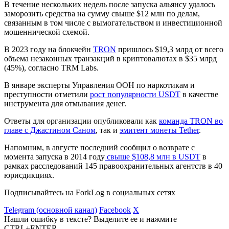
В течение нескольких недель после запуска альянсу удалось
заморозить средства на сумму свыше $12 млн по делам,
связанным в том числе с вымогательством и инвестиционной
мошеннической схемой.
В 2023 году на блокчейн
TRON
пришлось $19,3 млрд от всего
объема незаконных транзакций в криптовалютах в $35 млрд
(45%), согласно TRM Labs.
В январе эксперты Управления ООН по наркотикам и
преступности отметили
рост популярности USDT
в качестве
инструмента для отмывания денег.
Ответы для организации опубликовали как
команда TRON во
главе с Джастином Саном
, так и
эмитент монеты Tether
.
Напомним, в августе последний сообщил о возврате с
момента запуска в 2014 году
свыше $108,8 млн в USDT
в
рамках расследований 145 правоохранительных агентств в 40
юрисдикциях.
Подписывайтесь на ForkLog в социальных сетях
Telegram (основной канал)
Facebook
X
Нашли ошибку в тексте? Выделите ее и нажмите
CTRL+ENTER