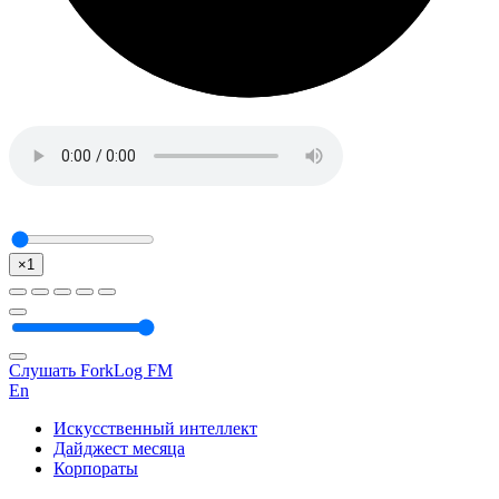
×1
Слушать ForkLog FM
En
Искусственный интеллект
Дайджест месяца
Корпораты