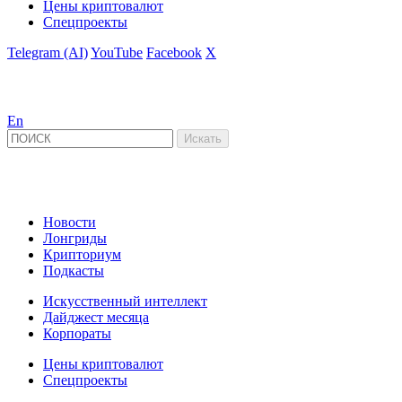
Цены криптовалют
Спецпроекты
Telegram (AI)
YouTube
Facebook
X
En
Новости
Лонгриды
Крипториум
Подкасты
Искусственный интеллект
Дайджест месяца
Корпораты
Цены криптовалют
Спецпроекты