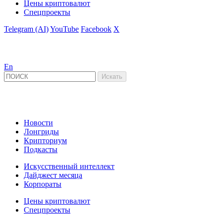
Цены криптовалют
Спецпроекты
Telegram (AI)
YouTube
Facebook
X
En
Новости
Лонгриды
Крипториум
Подкасты
Искусственный интеллект
Дайджест месяца
Корпораты
Цены криптовалют
Спецпроекты