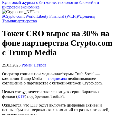
Культовый журнал о биткоине, технологии блокчейн и
цифровой экономике.
#Crypto.com
#World Liberty Financial (WLFI)
#Дональд
Трамп
#партнерство
Токен CRO вырос на 30% на
фоне партнерства Crypto.com
с Trump Media
25.03.2025
Роман Петров
Оператор социальной медиа-платформы Truth Social —
компания Trump Media —
подписала
необязывающее
соглашение о партнерстве с биткоин-биржей Crypto.com.
Целью сотрудничества заявлен запуск серии биржевых
фондов (
ETF
) под брендом Truth.Fi.
Ожидается, что ETF будут включать цифровые активы и
ценные бумаги американских компаний из разных отраслей,
включая энергетику.