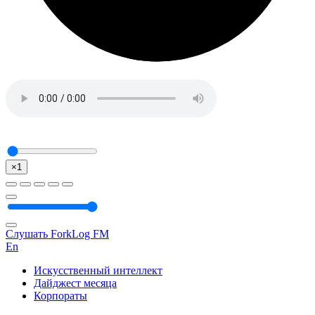
×1
Слушать ForkLog FM
En
Искусственный интеллект
Дайджест месяца
Корпораты