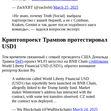
— ZachXBT (@zachxbt)
March 25, 2025
«Не знаю, почему Truth [Social] выбрала
партнерство с вашей биржей, а не с Coinbase,
Kraken, Gemini и так далее после подобного шага
команды», — задался вопросом эксперт.
Криптопроект Трампов протестировал
USD1
Тем временем связанный с семьей президента США Дональда
Трампа
DeFi
-проект WLFI запустил на BNB Chain
стейблкоин
World Liberty Financial USD (USD1), обратил внимание
репортер Колин Ву.
A stablecoin called World Liberty Financial USD
(USD1) has reportedly been launched on BNB Chain,
allegedly linked to the Trump family fund. Market
maker Wintermute’s address has interacted with the
contract, with some test transfers observed. CZ noted
the contract was deployed…
— Wu Blockchain (@WuBlockchain)
March 24, 2025