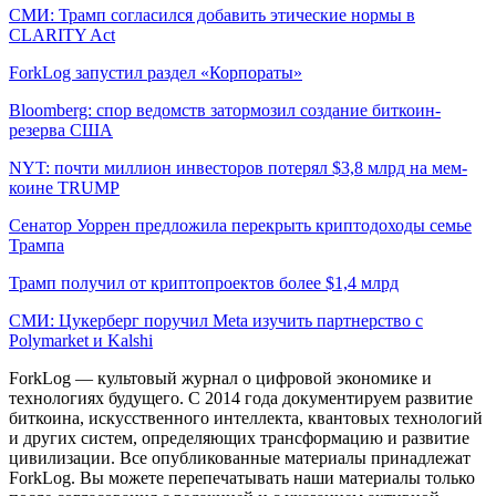
СМИ: Трамп согласился добавить этические нормы в
CLARITY Act
ForkLog запустил раздел «Корпораты»
Bloomberg: спор ведомств затормозил создание биткоин-
резерва США
NYT: почти миллион инвесторов потерял $3,8 млрд на мем-
коине TRUMP
Сенатор Уоррен предложила перекрыть криптодоходы семье
Трампа
Трамп получил от криптопроектов более $1,4 млрд
СМИ: Цукерберг поручил Meta изучить партнерство с
Polymarket и Kalshi
ForkLog — культовый журнал о цифровой экономике и
технологиях будущего. С 2014 года документируем развитие
биткоина, искусственного интеллекта, квантовых технологий
и других систем, определяющих трансформацию и развитие
цивилизации.
Все опубликованные материалы принадлежат
ForkLog. Вы можете перепечатывать наши материалы только