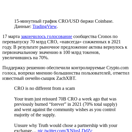
15-минутный график CRO/USD биржи Coinbase.
Данные:
TradingView
.
17 марта
закончилось голосование
сообщества Cronos по
перевыпуску 70 млрд CRO, «навсегда» сожженных в 2021
году. В результате рыночное предложение актива вернулось к
первоначальному значению в 100 млрд токенов,
увеличившись на 70%.
Поддержку решению обеспечили контролируемые Crypto.com
голоса, вопреки мнению большинства пользователей, отметил
известный ончейн-сыщик ZachXBT.
CRO is no different from a scam
Your team just reissued 70B CRO a week ago that was
previously burned “forever” in 2021 (70% total supply)
and went against the community wishes as you control
majority of the supply.
Unsure why Truth would chose a partnership with your
exchange…
pic.twitter.com/XNlusLDdZc