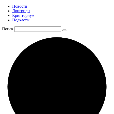
Новости
Лонгриды
Крипториум
Подкасты
Поиск