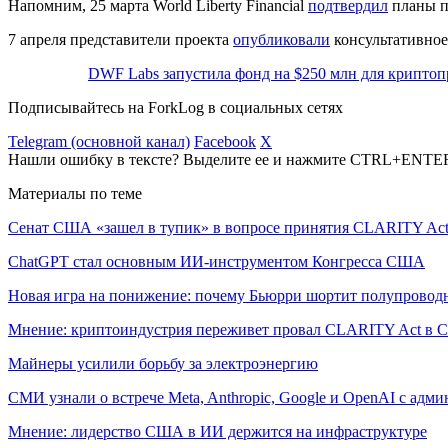
Напомним, 25 марта World Liberty Financial
подтвердил
планы п
7 апреля представители проекта
опубликовали
консультативное
DWF Labs запустила фонд на $250 млн для криптоп
Подписывайтесь на ForkLog в социальных сетях
Telegram (основной канал)
Facebook
X
Нашли ошибку в тексте? Выделите ее и нажмите CTRL+ENTE
Материалы по теме
Сенат США «зашел в тупик» в вопросе принятия CLARITY Ac
ChatGPT стал основным ИИ-инструментом Конгресса США
Новая игра на понижение: почему Бьюрри шортит полупровод
Мнение: криптоиндустрия переживет провал CLARITY Act в С
Майнеры усилили борьбу за электроэнергию
СМИ узнали о встрече Meta, Anthropic, Google и OpenAI с адм
Мнение: лидерство США в ИИ держится на инфраструктуре