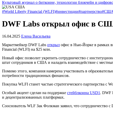
Культовый журнал о биткоине, технологии блокчейн и цифров
#World Liberty Financial (WLFI)
#инвестиции
#партнерство
#СШ
DWF Labs открыл офис в СШ
16.04.2025
Елена Васильева
Маркетмейкер DWF Labs
открыл
офис в Нью-Йорке в рамках в
Financial (WLFI) на $25 млн.
Новый офис позволит укрепить сотрудничество с институцион
штат сотрудников в США и наладить взаимодействие с местны
Помимо этого, компания намерена участвовать в образователь
потребности традиционных финансов.
Покупка WLFI станет частью стратегического партнерства с Worl
Особый акцент сделан на поддержке
стейблкоина USD1
. DWF 
и децентрализованных платформах.
Сооснователь WLF Зак Фолкман заявил, что сотрудничество с