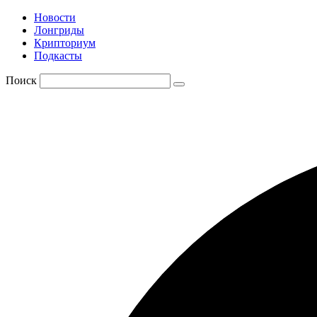
Новости
Лонгриды
Крипториум
Подкасты
Поиск