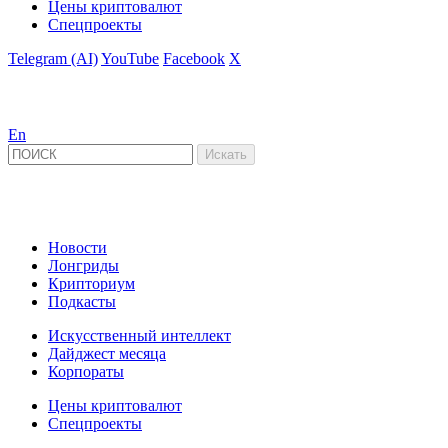
Цены криптовалют
Спецпроекты
Telegram (AI)
YouTube
Facebook
X
En
Новости
Лонгриды
Крипториум
Подкасты
Искусственный интеллект
Дайджест месяца
Корпораты
Цены криптовалют
Спецпроекты