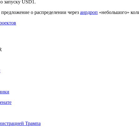
о запуску USD1.
 предложение о распределении через
аирдроп
«небольшого» коли
роектов
R
t
ники
енате
инистрацией Трампа