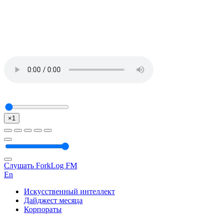
×1
Слушать ForkLog FM
En
Искусственный интеллект
Дайджест месяца
Корпораты