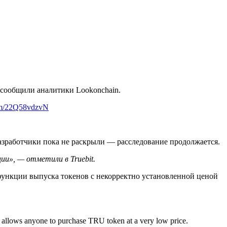
м сообщили аналитики Lookonchain.
com/22Q58vdzvN
азработчики пока не раскрыли — расследование продолжается.
и», — отметили в Truebit.
 функции выпуска токенов с некорректно установленной ценой
hat allows anyone to purchase TRU token at a very low price.