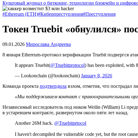
Культовый журнал о биткоине, технологии блокчейн и цифров
#Ethereum (ETH)
#Киберпреступления
#Преступления
Токен Truebit «обнулился» по
09.01.2026
Мирослава Андреева
8 января Ethereum-протокол верификации Truebit подвергся ат
It appears Truebit(
@Truebitprotocol
) has been exploited, with
— Lookonchain (@lookonchain)
January 8, 2026
Команда проекта
подтвердила
взлом, отметив, что пострадал 
«Мы поддерживаем контакт с правоохранительными орга
Независимый исследователь под ником Weilin (William) Li пр
в устаревшем контракте, развернутом около пяти лет назад.
Another 26M hack.
@Truebitprtocol
I haven't decompiled the vulnerable code yet, but the root caus