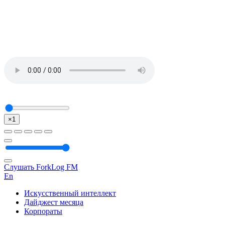
×1
Слушать ForkLog FM
En
Искусственный интеллект
Дайджест месяца
Корпораты