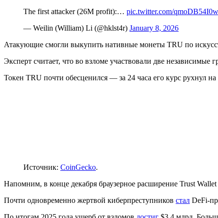
The first attacker (26M profit):…
pic.twitter.com/qmoDB54I0
— Weilin (William) Li (@hklst4r)
January 8, 2026
Атакующие смогли выкупить нативные монеты TRU по искусс
Эксперт считает, что во взломе участвовали две независимые 
Токен TRU почти обесценился — за 24 часа его курс рухнул на
Источник:
CoinGecko
.
Напомним, в конце декабря браузерное расширение Trust Walle
Почти одновременно жертвой киберпреступников
стал
DeFi-пр
По итогам 2025 года ущерб от взломов
достиг
$3,4 млрд. Больш