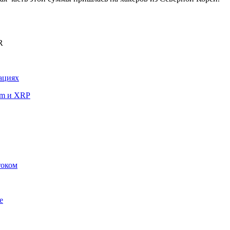
R
ациях
um и XRP
током
e