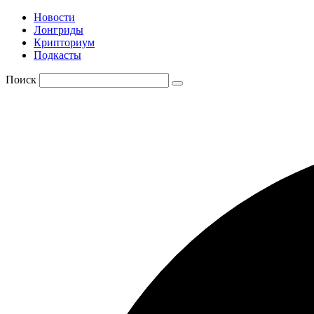
Новости
Лонгриды
Крипториум
Подкасты
Поиск