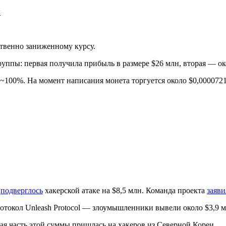
w
твенно заниженному курсу.
группы: первая получила прибыль в размере $26 млн, вторая — ок
 ~100%. На момент написания монета торгуется около $0,000072
t
подверглось
хакерской атаке на $8,5 млн. Команда проекта
заяви
отокол Unleash Protocol — злоумышленники вывели около $3,9 
ая часть этой суммы пришлась на хакеров из Северной Кореи.