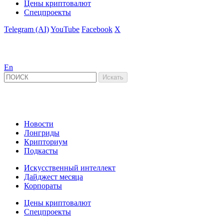
Цены криптовалют
Спецпроекты
Telegram (AI)
YouTube
Facebook
X
En
Новости
Лонгриды
Крипториум
Подкасты
Искусственный интеллект
Дайджест месяца
Корпораты
Цены криптовалют
Спецпроекты