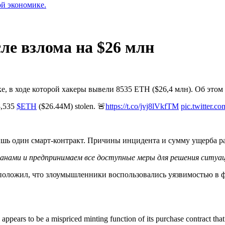
ой экономике.
сле взлома на $26 млн
аке, в ходе которой хакеры вывели 8535 ETH ($26,4 млн). Об это
 8,535
$ETH
($26.44M) stolen. 🚨
https://t.co/jvj8lVkfTM
pic.twitter.
лишь один смарт-контракт. Причины инцидента и сумму ущерба р
нами и предпринимаем все доступные меры для решения ситуаци
едположил, что злоумышленники воспользовались уязвимостью в
e appears to be a mispriced minting function of its purchase contract t