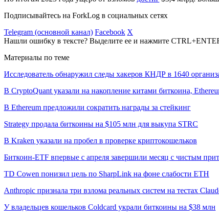
Подписывайтесь на ForkLog в социальных сетях
Telegram (основной канал)
Facebook
X
Нашли ошибку в тексте? Выделите ее и нажмите CTRL+ENTE
Материалы по теме
Исследователь обнаружил следы хакеров КНДР в 1640 организ
В CryptoQuant указали на накопление китами биткоина, Ethere
В Ethereum предложили сократить награды за стейкинг
Strategy продала биткоины на $105 млн для выкупа STRC
В Kraken указали на пробел в проверке криптокошельков
Биткоин-ETF впервые с апреля завершили месяц с чистым при
TD Cowen понизил цель по SharpLink на фоне слабости ETH
Anthropic признала три взлома реальных систем на тестах Claud
У владельцев кошельков Coldcard украли биткоины на $38 млн