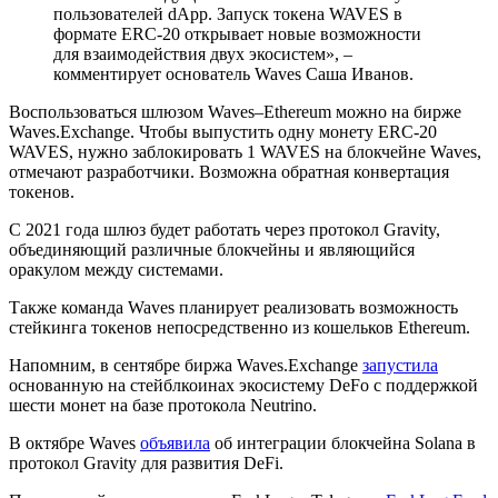
пользователей dApp. Запуск токена WAVES в
формате ERC-20 открывает новые возможности
для взаимодействия двух экосистем», –
комментирует основатель Waves Саша Иванов.
Воспользоваться шлюзом Waves–Ethereum можно на бирже
Waves.Exchange. Чтобы выпустить одну монету ERC-20
WAVES, нужно заблокировать 1 WAVES на блокчейне Waves,
отмечают разработчики. Возможна обратная конвертация
токенов.
С 2021 года шлюз будет работать через протокол Gravity,
объединяющий различные блокчейны и являющийся
оракулом между системами.
Также команда Waves планирует реализовать возможность
стейкинга токенов непосредственно из кошельков Ethereum.
Напомним, в сентябре биржа Waves.Exchange
запустила
основанную на стейблкоинах экосистему DeFo с поддержкой
шести монет на базе протокола Neutrino.
В октябре Waves
объявила
об интеграции блокчейна Solana в
протокол Gravity для развития DeFi.