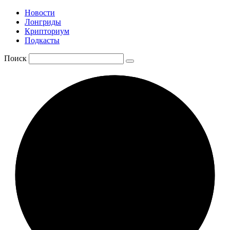
Новости
Лонгриды
Крипториум
Подкасты
Поиск