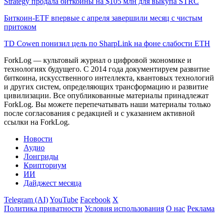
Strategy продала биткоины на $105 млн для выкупа STRC
Биткоин-ETF впервые с апреля завершили месяц с чистым
притоком
TD Cowen понизил цель по SharpLink на фоне слабости ETH
ForkLog — культовый журнал о цифровой экономике и
технологиях будущего. С 2014 года документируем развитие
биткоина, искусственного интеллекта, квантовых технологий
и других систем, определяющих трансформацию и развитие
цивилизации.
Все опубликованные материалы принадлежат
ForkLog. Вы можете перепечатывать наши материалы только
после согласования с редакцией и с указанием активной
ссылки на ForkLog.
Новости
Аудио
Лонгриды
Крипториум
ИИ
Дайджест месяца
Telegram (AI)
YouTube
Facebook
X
Политика приватности
Условия использования
О нас
Реклама