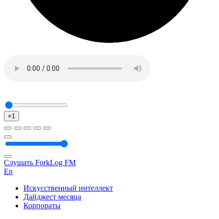
×1
Слушать ForkLog FM
En
Искусственный интеллект
Дайджест месяца
Корпораты