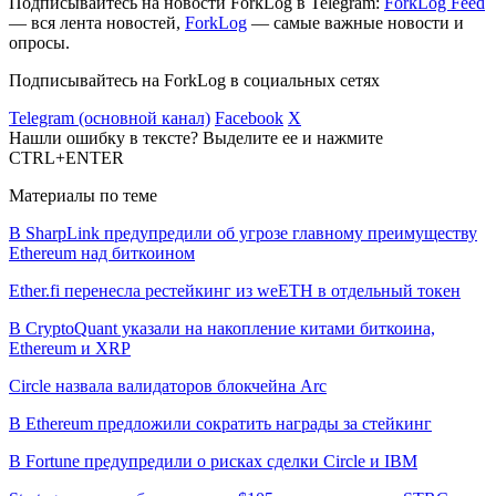
Подписывайтесь на новости ForkLog в Telegram:
ForkLog Feed
— вся лента новостей,
ForkLog
— самые важные новости и
опросы.
Подписывайтесь на ForkLog в социальных сетях
Telegram (основной канал)
Facebook
X
Нашли ошибку в тексте? Выделите ее и нажмите
CTRL+ENTER
Материалы по теме
В SharpLink предупредили об угрозе главному преимуществу
Ethereum над биткоином
Ether.fi перенесла рестейкинг из weETH в отдельный токен
В CryptoQuant указали на накопление китами биткоина,
Ethereum и XRP
Circle назвала валидаторов блокчейна Arc
В Ethereum предложили сократить награды за стейкинг
В Fortune предупредили о рисках сделки Circle и IBM