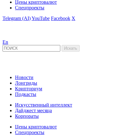
Цены криптовалют
Спецпроекты
Telegram (AI)
YouTube
Facebook
X
En
Новости
Лонгриды
Крипториум
Подкасты
Искусственный интеллект
Дайджест месяца
Корпораты
Цены криптовалют
Спецпроекты