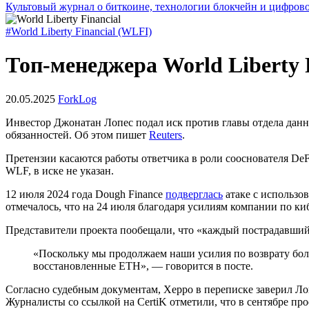
Культовый журнал о биткоине, технологии блокчейн и цифров
#World Liberty Financial (WLFI)
Топ-менеджера World Liberty 
20.05.2025
ForkLog
Инвестор Джонатан Лопес подал иск против главы отдела данн
обязанностей. Об этом пишет
Reuters
.
Претензии касаются работы ответчика в роли сооснователя De
WLF, в иске не указан.
12 июля 2024 года Dough Finance
подверглась
атаке с использо
отмечалось, что на 24 июля благодаря усилиям компании по ки
Представители проекта пообещали, что «каждый пострадавший п
«Поскольку мы продолжаем наши усилия по возврату боль
восстановленные ETH», — говорится в посте.
Согласно судебным документам, Херро в переписке заверил Лопе
Журналисты со ссылкой на CertiK отметили, что в сентябре пр