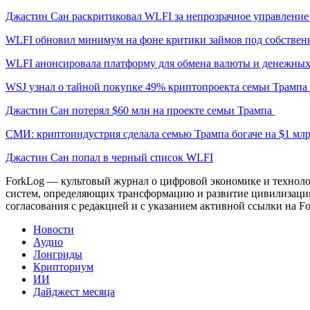
Джастин Сан раскритиковал WLFI за непрозрачное управлени
WLFI обновил минимум на фоне критики займов под собствен
WLFI анонсировала платформу для обмена валюты и денежных
WSJ узнал о тайной покупке 49% криптопроекта семьи Трамп
Джастин Сан потерял $60 млн на проекте семьи Трампа
СМИ: криптоиндустрия сделала семью Трампа богаче на $1 мл
Джастин Сан попал в черный список WLFI
ForkLog — культовый журнал о цифровой экономике и технолог
систем, определяющих трансформацию и развитие цивилизаци
согласования с редакцией и с указанием активной ссылки на Fo
Новости
Аудио
Лонгриды
Крипториум
ИИ
Дайджест месяца