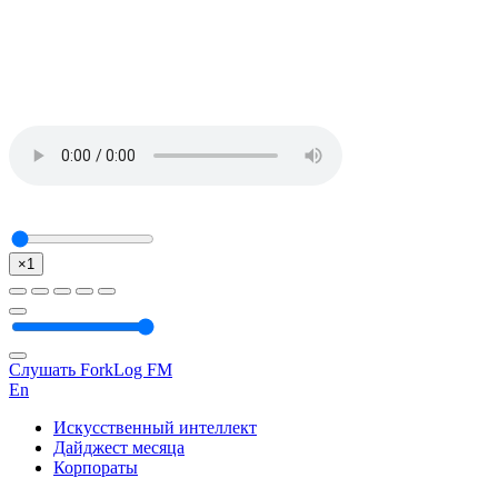
×1
Слушать ForkLog FM
En
Искусственный интеллект
Дайджест месяца
Корпораты