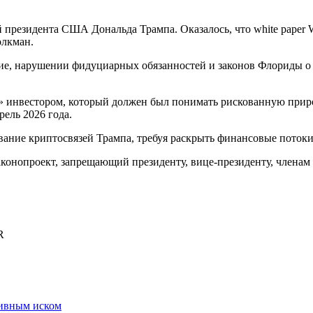
й президента США Дональда Трампа. Оказалось, что white pape
олкман.
ие, нарушении фидуциарных обязанностей и законов Флориды о 
 инвестором, который должен был понимать рискованную приро
рель 2026 года.
ание криптосвязей Трампа, требуя раскрыть финансовые потоки 
конопроект, запрещающий президенту, вице-президенту, членам
R
тивным иском