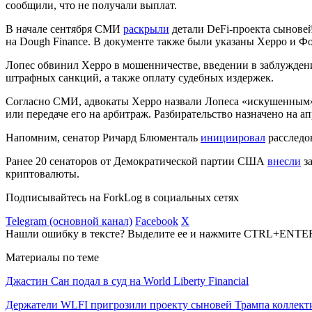
сообщили, что не получали выплат.
В начале сентября СМИ
раскрыли
детали DeFi-проекта сынове
на Dough Finance. В документе также были указаны Херро и Ф
Лопес обвинил Херро в мошенничестве, введении в заблужден
штрафных санкций, а также оплату судебных издержек.
Согласно СМИ, адвокаты Херро назвали Лопеса «искушенным»
или передаче его на арбитраж. Разбирательство назначено на ап
Напомним, сенатор Ричард Блюменталь
инициировал
расследов
Ранее 20 сенаторов от Демократической партии США
внесли
за
криптовалюты.
Подписывайтесь на ForkLog в социальных сетях
Telegram (основной канал)
Facebook
X
Нашли ошибку в тексте? Выделите ее и нажмите CTRL+ENTE
Материалы по теме
Джастин Сан подал в суд на World Liberty Financial
Держатели WLFI пригрозили проекту сыновей Трампа коллек