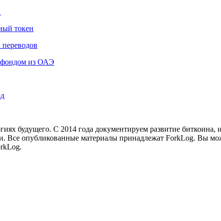
е
ный токен
 переводов
а фондом из ОАЭ
рд
иях будущего. С 2014 года документируем развитие биткоина, 
и.
Все опубликованные материалы принадлежат ForkLog. Вы мож
rkLog.