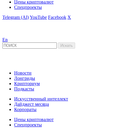
Цены криптовалют
Спецпроекты
Telegram (AI)
YouTube
Facebook
X
En
Новости
Лонгриды
Крипториум
Подкасты
Искусственный интеллект
Дайджест месяца
Корпораты
Цены криптовалют
Спецпроекты