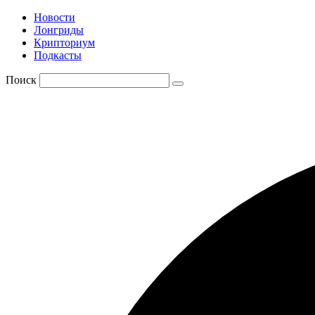
Новости
Лонгриды
Крипториум
Подкасты
Поиск