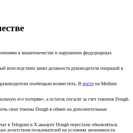
честве
бвинениями в мошенничестве и нарушении фидуциарных
рый впоследствии занял должность руководителя операций в
е руководители пообещали возместить. В
посте
на Medium
ьную его потерям», а остаток погасят за счет токенов Dough.
жечь свои токены Dough в обмен на дополнительные
чат в Telegram и X-аккаунт Dough перестали обновляться.
нных агентством пользователей на условиях анонимности