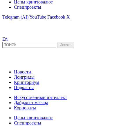
Цены криптовалют
Спецпроекты
Telegram (AI)
YouTube
Facebook
X
En
Новости
Лонгриды
Крипториум
Подкасты
Искусственный интеллект
Дайджест месяца
Корпораты
Цены криптовалют
Спецпроекты