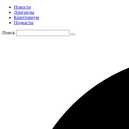
Новости
Лонгриды
Крипториум
Подкасты
Поиск