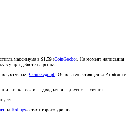
тигла максимума в $1,59 (
CoinGecko
). На момент написания
 курсу при дебюте на рынке.
нов, отмечает
Cointelegraph
. Основатель стоящей за Arbitrum и
инички, какие-то — двадцатки, а другие — сотни».
твует».
ент
на
Rollups
-сетях второго уровня.